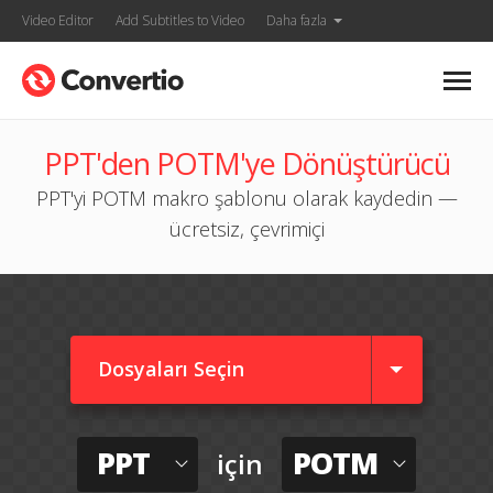
Video Editor
Add Subtitles to Video
Daha fazla
PPT'den POTM'ye Dönüştürücü
PPT'yi POTM makro şablonu olarak kaydedin —
ücretsiz, çevrimiçi
Dosyaları Seçin
PPT
POTM
için