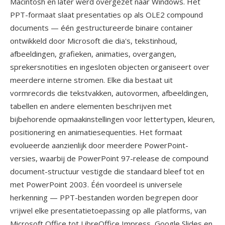
Macintosh en later werd overgezet naar Windows. Het
PPT-formaat slaat presentaties op als OLE2 compound
documents — één gestructureerde binaire container
ontwikkeld door Microsoft die dia's, tekstinhoud,
afbeeldingen, grafieken, animaties, overgangen,
sprekersnotities en ingesloten objecten organiseert over
meerdere interne stromen. Elke dia bestaat uit
vormrecords die tekstvakken, autovormen, afbeeldingen,
tabellen en andere elementen beschrijven met
bijbehorende opmaakinstellingen voor lettertypen, kleuren,
positionering en animatiesequenties. Het formaat
evolueerde aanzienlijk door meerdere PowerPoint-
versies, waarbij de PowerPoint 97-release de compound
document-structuur vestigde die standaard bleef tot en
met PowerPoint 2003. Één voordeel is universele
herkenning — PPT-bestanden worden begrepen door
vrijwel elke presentatietoepassing op alle platforms, van
Microsoft Office tot LibreOffice Impress, Google Slides en