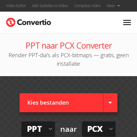
Video Editor
Add Subtitles to Video
Compress Video
Meer
PPT naar PCX Converter
Render PPT-dia's als PCX-bitmaps — gratis, geen
installatie
Kies bestanden
PPT
PCX
naar