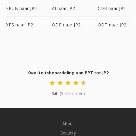
EPUB naar JP2
AI naar JP2
CDR naar JP2
XPS naar JP2
ODP naar JP2
ODT naar JP2
Kwaliteitsbeoordeling van PPT tot JP2
4.6
(9 stemmen)
About
Security