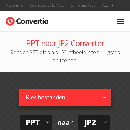
Video Editor
Add Subtitles to Video
Compress Video
Meer
PPT naar JP2 Converter
Render PPT-dia's als JP2-afbeeldingen — gratis
online tool
Kies bestanden
PPT
JP2
naar