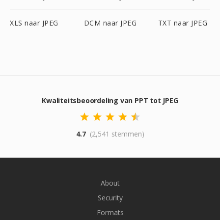
XLS naar JPEG
DCM naar JPEG
TXT naar JPEG
Kwaliteitsbeoordeling van PPT tot JPEG
4.7
(2,541 stemmen)
About
Security
Formats