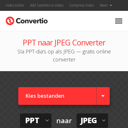
Video Editor
Add Subtitles to Video
Compress Video
Meer
PPT naar JPEG Converter
Sla PPT-dia's op als JPEG — gratis online
converter
Kies bestanden
PPT
JPEG
naar