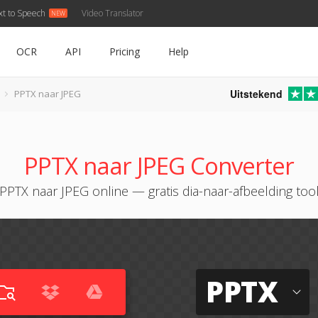
xt to Speech
Video Translator
OCR
API
Pricing
Help
Uitstekend
PPTX naar JPEG
PPTX naar JPEG Converter
PPTX naar JPEG online — gratis dia-naar-afbeelding too
PPTX