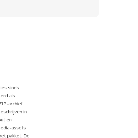
ies sinds
erd als
IP-archief
eschrijven in
out en
media-assets
het pakket. De