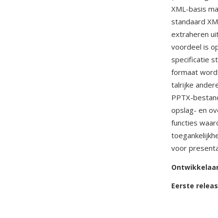
XML-basis maa
standaard XML
extraheren ui
voordeel is o
specificatie 
formaat wordt
talrijke ande
PPTX-bestand
opslag- en ov
functies waar
toegankelijkh
voor present
Ontwikkelaa
Eerste relea