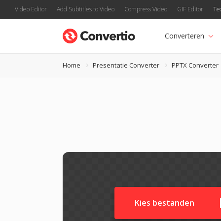
Video Editor
Add Subtitles to Video
Compress Video
GIF Editor
Te
Converteren
Home
Presentatie Converter
PPTX Converter
Kies bestanden