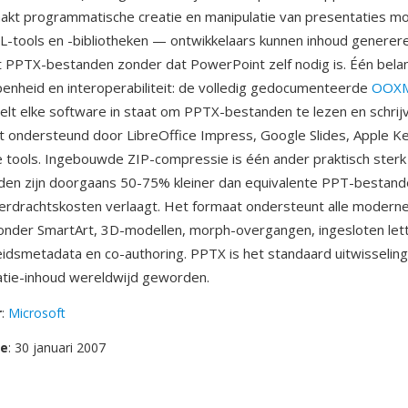
kt programmatische creatie en manipulatie van presentaties mo
-tools en -bibliotheken — ontwikkelaars kunnen inhoud genereren
t PPTX-bestanden zonder dat PowerPoint zelf nodig is. Één belan
penheid en interoperabiliteit: de volledig gedocumenteerde
OOX
stelt elke software in staat om PPTX-bestanden te lezen en schrij
 ondersteund door LibreOffice Impress, Google Slides, Apple K
re tools. Ingebouwde ZIP-compressie is één ander praktisch ster
en zijn doorgaans 50-75% kleiner dan equivalente PPT-bestand
erdrachtskosten verlaagt. Het formaat ondersteunt alle modern
onder SmartArt, 3D-modellen, morph-overgangen, ingesloten let
eidsmetadata en co-authoring. PPTX is het standaard uitwisselin
atie-inhoud wereldwijd geworden.
r
:
Microsoft
se
: 30 januari 2007