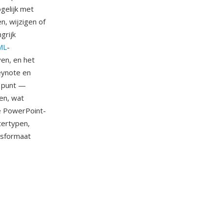
gelijk met
, wijzigen of
grijk
ML
-
ven, en het
eynote en
k punt —
en, wat
e PowerPoint-
tertypen,
gsformaat