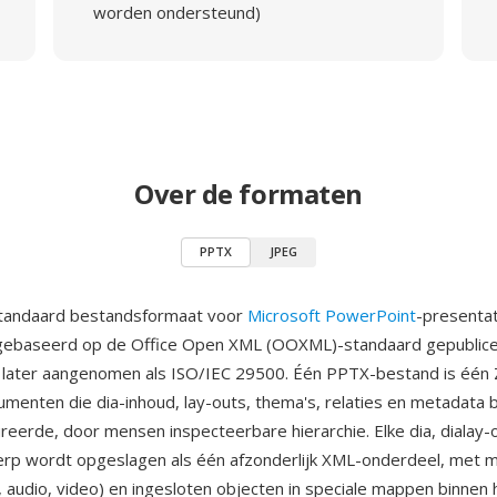
worden ondersteund)
Over de formaten
PPTX
JPEG
standaard bestandsformaat voor
Microsoft PowerPoint
-presentat
 gebaseerd op de Office Open XML (OOXML)-standaard gepublice
later aangenomen als ISO/IEC 29500. Één PPTX-bestand is één Z
enten die dia-inhoud, lay-outs, thema's, relaties en metadata b
reerde, door mensen inspecteerbare hierarchie. Elke dia, dialay-
erp wordt opgeslagen als één afzonderlijk XML-onderdeel, met 
, audio, video) en ingesloten objecten in speciale mappen binnen 