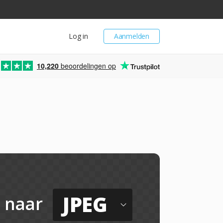
Log in
Aanmelden
10,220
beoordelingen op
l
JPEG
naar