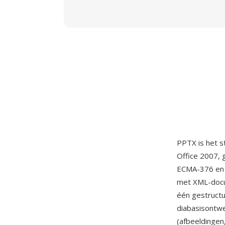
PPTX is het 
Office 2007,
ECMA-376 en 
met XML-docum
één gestructu
diabasisontw
(afbeeldingen