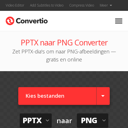
Video Editor
Add Subtitles to Video
Compress Video
Meer
PPTX naar PNG Converter
Zet PPTX-dia's om naar PNG-afbeeldingen —
gratis en online
Kies bestanden
PPTX
PNG
naar