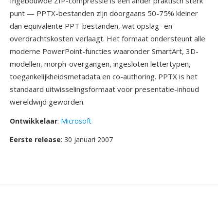
Ingebouwde ZIP-compressie is één ander praktisch sterk
punt — PPTX-bestanden zijn doorgaans 50-75% kleiner
dan equivalente PPT-bestanden, wat opslag- en
overdrachtskosten verlaagt. Het formaat ondersteunt alle
moderne PowerPoint-functies waaronder SmartArt, 3D-
modellen, morph-overgangen, ingesloten lettertypen,
toegankelijkheidsmetadata en co-authoring. PPTX is het
standaard uitwisselingsformaat voor presentatie-inhoud
wereldwijd geworden.
Ontwikkelaar
:
Microsoft
Eerste release
: 30 januari 2007