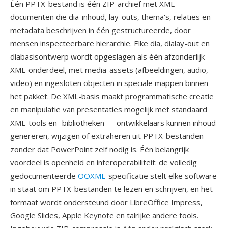
Één PPTX-bestand is één ZIP-archief met XML-
documenten die dia-inhoud, lay-outs, thema's, relaties en
metadata beschrijven in één gestructureerde, door
mensen inspecteerbare hierarchie. Elke dia, dialay-out en
diabasisontwerp wordt opgeslagen als één afzonderlijk
XML-onderdeel, met media-assets (afbeeldingen, audio,
video) en ingesloten objecten in speciale mappen binnen
het pakket. De XML-basis maakt programmatische creatie
en manipulatie van presentaties mogelijk met standaard
XML-tools en -bibliotheken — ontwikkelaars kunnen inhoud
genereren, wijzigen of extraheren uit PPTX-bestanden
zonder dat PowerPoint zelf nodig is. Één belangrijk
voordeel is openheid en interoperabiliteit: de volledig
gedocumenteerde
OOXML
-specificatie stelt elke software
in staat om PPTX-bestanden te lezen en schrijven, en het
formaat wordt ondersteund door LibreOffice Impress,
Google Slides, Apple Keynote en talrijke andere tools.