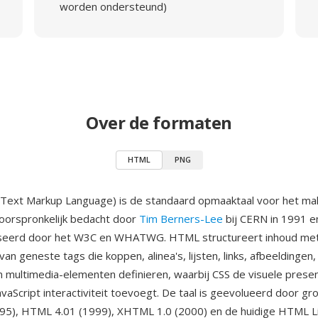
worden ondersteund)
Over de formaten
HTML
PNG
ext Markup Language) is de standaard opmaaktaal voor het ma
oorspronkelijk bedacht door
Tim Berners-Lee
bij CERN in 1991 en
seerd door het W3C en WHATWG. HTML structureert inhoud met
n geneste tags die koppen, alinea's, lijsten, links, afbeeldingen, 
n multimedia-elementen definieren, waarbij CSS de visuele presen
avaScript interactiviteit toevoegt. De taal is geevolueerd door g
95), HTML 4.01 (1999), XHTML 1.0 (2000) en de huidige HTML Li