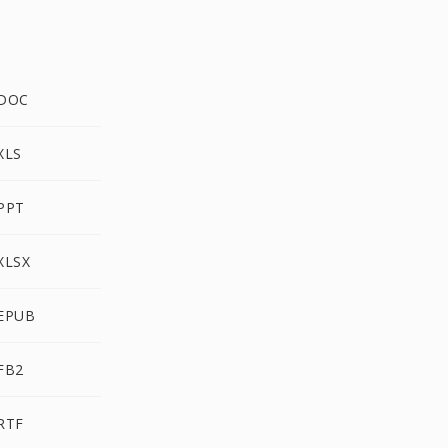
 DOC
XLS
PPT
XLSX
 EPUB
FB2
RTF