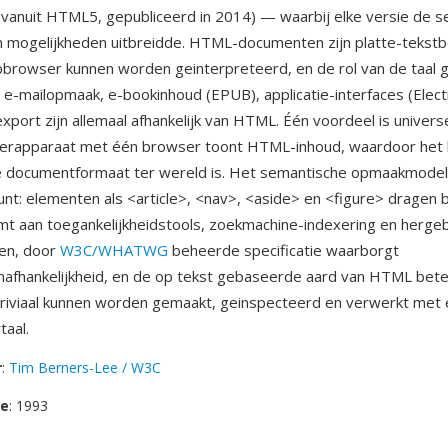
vanuit HTML5, gepubliceerd in 2014) — waarbij elke versie de 
n mogelijkheden uitbreidde. HTML-documenten zijn platte-tekst
browser kunnen worden geinterpreteerd, en de rol van de taal 
 e-mailopmaak, e-bookinhoud (EPUB), applicatie-interfaces (Elec
port zijn allemaal afhankelijk van HTML. Één voordeel is univer
erapparaat met één browser toont HTML-inhoud, waardoor het 
 documentformaat ter wereld is. Het semantische opmaakmodel
unt: elementen als <article>, <nav>, <aside> en <figure> dragen 
t aan toegankelijkheidstools, zoekmachine-indexering en hergeb
pen, door
W3C/WHATWG
beheerde specificatie waarborgt
nafhankelijkheid, en de op tekst gebaseerde aard van HTML bete
riviaal kunnen worden gemaakt, geinspecteerd en verwerkt met 
aal.
r
:
Tim Berners-Lee / W3C
se
: 1993