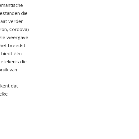
semantische
bestanden die
gaat verder
tron, Cordova)
sele weergave
het breedst
 biedt één
betekenis die
ruik van
kent dat
elke