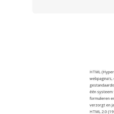
HTML (HyperT
webpagina's, 
gestandaardi
één systeem va
formulieren e
verzorgt en J
HTML 2.0 (19