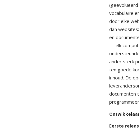
(geevolueerd 
vocabulaire e
door elke web
dan websites:
en documentex
— elk comput
ondersteunde
ander sterk p
ten goede kom
inhoud. De o
leverancierso
documenten t
programmeert
Ontwikkelaa
Eerste relea