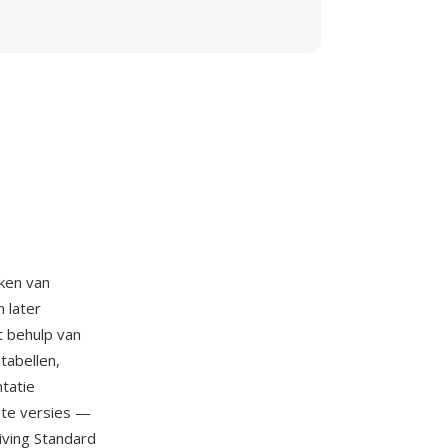
ken van
 later
 behulp van
tabellen,
tatie
rote versies —
ving Standard