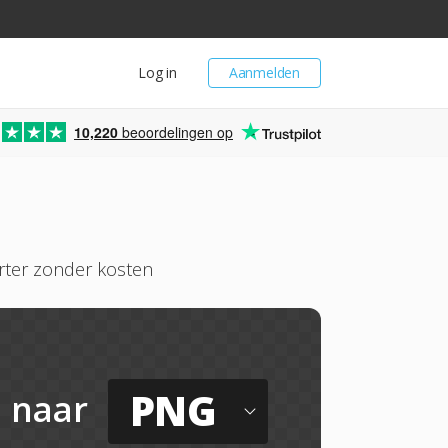
Log in
Aanmelden
10,220
beoordelingen op
rter zonder kosten
PNG
naar