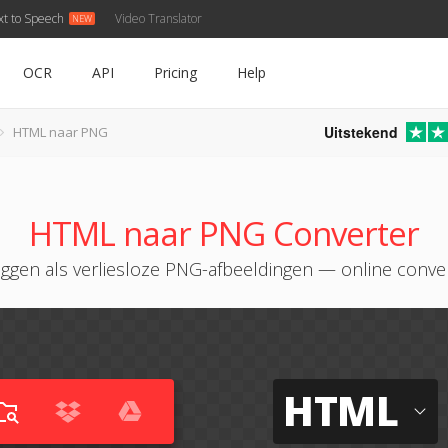
xt to Speech
Video Translator
OCR
API
Pricing
Help
Uitstekend
HTML naar PNG
HTML naar PNG Converter
eggen als verliesloze PNG-afbeeldingen — online conve
HTML