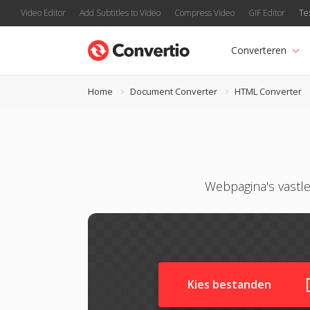
Video Editor
Add Subtitles to Video
Compress Video
GIF Editor
Te
Converteren
Home
Document Converter
HTML Converter
Webpagina's vastl
Kies bestanden