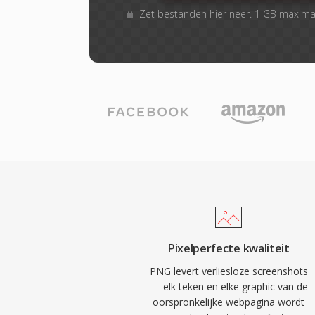
Zet bestanden hier neer. 1 GB maxim
Pixelperfecte kwaliteit
PNG levert verliesloze screenshots
— elk teken en elke graphic van de
oorspronkelijke webpagina wordt