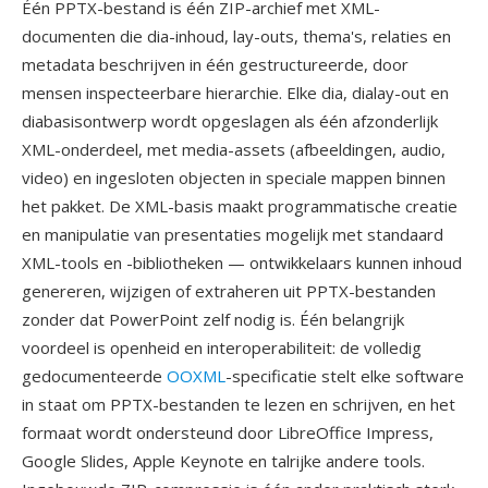
Één PPTX-bestand is één ZIP-archief met XML-
documenten die dia-inhoud, lay-outs, thema's, relaties en
metadata beschrijven in één gestructureerde, door
mensen inspecteerbare hierarchie. Elke dia, dialay-out en
diabasisontwerp wordt opgeslagen als één afzonderlijk
XML-onderdeel, met media-assets (afbeeldingen, audio,
video) en ingesloten objecten in speciale mappen binnen
het pakket. De XML-basis maakt programmatische creatie
en manipulatie van presentaties mogelijk met standaard
XML-tools en -bibliotheken — ontwikkelaars kunnen inhoud
genereren, wijzigen of extraheren uit PPTX-bestanden
zonder dat PowerPoint zelf nodig is. Één belangrijk
voordeel is openheid en interoperabiliteit: de volledig
gedocumenteerde
OOXML
-specificatie stelt elke software
in staat om PPTX-bestanden te lezen en schrijven, en het
formaat wordt ondersteund door LibreOffice Impress,
Google Slides, Apple Keynote en talrijke andere tools.