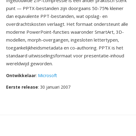
Ingebouwde ZIP-compressie is één ander praktisch sterk
punt — PPTX-bestanden zijn doorgaans 50-75% kleiner
dan equivalente PPT-bestanden, wat opslag- en
overdrachtskosten verlaagt. Het formaat ondersteunt alle
moderne PowerPoint-functies waaronder SmartArt, 3D-
modellen, morph-overgangen, ingesloten lettertypen,
toegankelijkheidsmetadata en co-authoring. PPTX is het
standaard uitwisselingsformaat voor presentatie-inhoud
wereldwijd geworden.
Ontwikkelaar
:
Microsoft
Eerste release
: 30 januari 2007