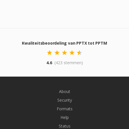
Kwaliteitsbeoordeling van PPTX tot PPTM
4.6
(423 stemmen)
About
Security
Formats
Help
Status