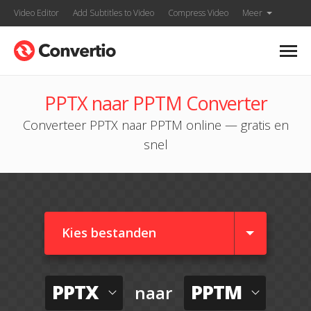
Video Editor
Add Subtitles to Video
Compress Video
Meer
PPTX naar PPTM Converter
Converteer PPTX naar PPTM online — gratis en
snel
Kies bestanden
PPTX
PPTM
naar