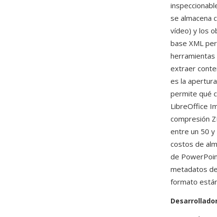
inspeccionabl
se almacena c
vídeo) y los 
base XML perm
herramientas 
extraer conte
es la apertura
permite qué c
LibreOffice I
compresión ZI
entre un 50 y
costos de alm
de PowerPoint
metadatos de 
formato están
Desarrollado