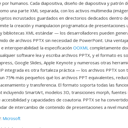
e por humanos. Cada diapositiva, diseño de diapositiva y patrón d
omo una parte XML separada, con los activos multimedia (imágen
objetos incrustados guardados en directorios dedicados dentro de
ite la creación y manipulacion programatica de presentaciones u
y bibliotecas XML estándar — los desarrolladores pueden genera
nido de archivos PPTX sin necesidad de PowerPoint. Una ventaja s
 e interoperabilidad: la especificación
OOXML
completamente do
ualquier software lea y escriba archivos PPTX, y el formato es 
mpress, Google Slides, Apple Keynote y numerosas otras herrami
P integrada es otra fortaleza práctica — los archivos PPTX son 
 un 75% más pequeños qué los archivos PPT equivalentes, reduc
acenamiento y transferencia. El formato soporta todas las func
 incluyendo SmartArt, modelos 3D, transiciones morph, fuentes 
accesibilidad y capacidades de coautoria. PPTX se ha convertido
dar de intercambio de contenido de presentaciones a nivel mundi
r
:
Microsoft