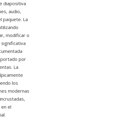
e diapositiva
es, audio,
l paquete. La
tilizando
r, modificar o
ignificativa
cumentada
soportado por
entas. La
típicamente
iendo los
iones modernas
incrustadas,
 en el
al.