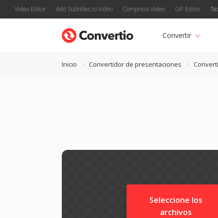
Video Editor
Add Subtitles to Video
Compress Video
GIF Editor
Te
Convertir
Inicio
Convertidor de presentaciones
Convert
Seleccione los
archivos