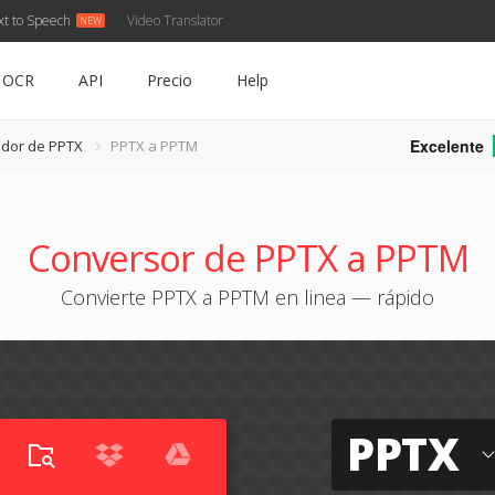
xt to Speech
Video Translator
OCR
API
Precio
Help
Excelente
idor de PPTX
PPTX a PPTM
Conversor de PPTX a PPTM
Convierte PPTX a PPTM en linea — rápido
PPTX