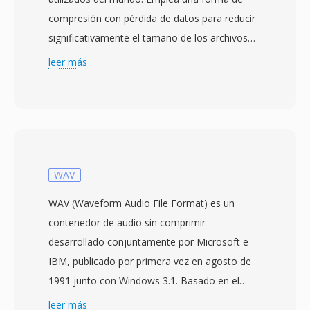
compresión con pérdida de datos para reducir
significativamente el tamaño de los archivos
manteniendo una calidad de sonido cercana a
leer más
la del CD, logrando típicamente una relación de
compresión de 10:1. Desarrollado por la
Sociedad Fraunhofer en colaboración con
otros científicos digitales, el formato se
convirtio en un estándar internacional en 1993
como parte de la especificación MPEG-1. Los
WAV
archivos MP3 pueden codificarse a diversas
WAV (Waveform Audio File Format) es un
tasas de bits, comúnmente entre 128 kbps y
contenedor de audio sin comprimir
320 kbps, permitiendo a los usuarios equilibrar
desarrollado conjuntamente por Microsoft e
el tamaño del archivo y la fidelidad del audio.
IBM, publicado por primera vez en agosto de
La eficiente compresión del formato, su amplía
1991 junto con Windows 3.1. Basado en el
compatibilidad con dispositivos y sus reducidos
formato RIFF (Resource Interchange File
leer más
tamaños de archivo lo convirtieron en la fuerza