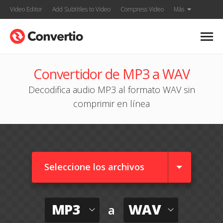
Video Editor
Add Subtitles to Video
Compress Video
Más
Convertidor de MP3 a WAV
Decodifica audio MP3 al formato WAV sin
comprimir en línea
Seleccione los archivos
MP3
WAV
a