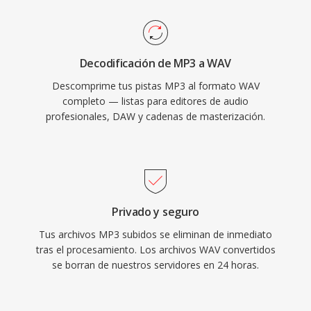
tasas de hasta 192 kHz. Una ventaja
importante es la fidelidad sin pérdida: dado qué
el WAV estándar no aplica ninguna compresión,
Decodificación de MP3 a WAV
los datos almacenados son una representación
Descomprime tus pistas MP3 al formato WAV
digital exacta de la grabación original,
completo — listas para editores de audio
convirtiéndolo en la opción preferida para
profesionales, DAW y cadenas de masterización.
masterización y archivo. WAV también soporta
metadatos integrados mediante bloques INFO
y BWF, permitiendo marcas de tiempo y notas
de producción. La principal desventaja es el
tamaño de archivo — un minuto de estéreo a
Privado y seguro
calidad CD ocupa aproximadamente 10 MB —
Tus archivos MP3 subidos se eliminan de inmediato
y la estructura RIFF de 32 bits impone un límite
tras el procesamiento. Los archivos WAV convertidos
de 4 GB, aunque RF64 elimina esa restricción.
se borran de nuestros servidores en 24 horas.