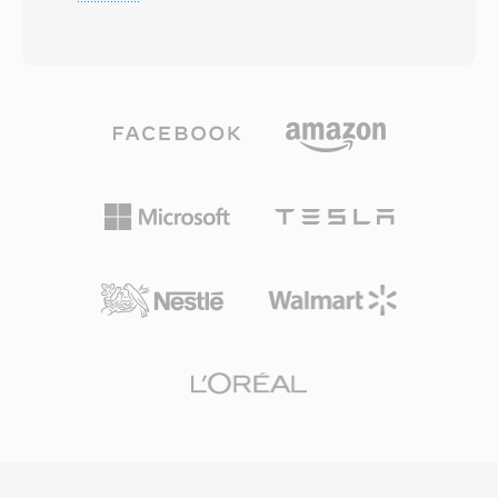
Format), WAV almacena datos de audio —
impulsora de la revolución de la música digital,
más comúnmente como modulación de
haciendo posible el almacenamiento y la
código de pulso lineal (LPCM) — junto con
distribución práctica de música a través de
metadatos qué describen la frecuencia de
internet. Hoy en día, MP3 sigue siendo uno de
muestreo, la profundidad de bits y el conteo de
los formatos de audio con soporte más
canales. Está estructura sencilla ha convertido
universal en prácticamente todos los
a WAV en el estándar de facto para audio sin
reproductores multimedia, sistemas operativos
comprimir en Windows y un formato de
y dispositivos portátiles.
intercambio universalmente aceptado en
prácticamente todos los sistemas operativos,
editores de audio y reproductores multimedia
existentes. Los archivos WAV de calidad CD
utilizan muestras de 16 bits a 44.1 kHz estéreo,
mientras qué los flujos de trabajo
profesionales emplean habitualmente
muestras de 24 bits o flotante de 32 bits a