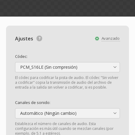
Ajustes
Avanzado
Códec:
PCM_S16LE (Sin compresión)
El códec para codificar la pista de audio. El códec "Sin volver
a codificar" copia la transmisión de audio del archivo de
entrada a la salida sin volver a codificar, si es posible.
Canales de sonido:
Automático (Ningún cambio)
Establezca el número de canales de audio. Esta
configuración es más útil cuando se mezclan canales (por
ejemplo, de 5.1 a estéreo).