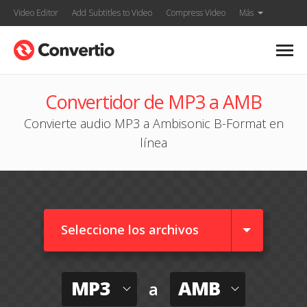
Video Editor
Add Subtitles to Video
Compress Video
Más
Convertidor de MP3 a AMB
Convierte audio MP3 a Ambisonic B-Format en
línea
Seleccione los archivos
MP3
AMB
a