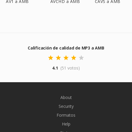
AV1 a AMB
AVCHD a AMB
CAVS a AMB
Calificación de calidad de MP3 a AMB
4.1
(51 votos)
About
Security
Formatos
Help