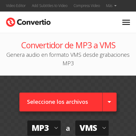
Video Editor
Add Subtitles to Video
Compress Video
Más
Convertidor de MP3 a VMS
Genera audio en formato VMS desde grabaciones
MP3
Seleccione los archivos
MP3
VMS
a