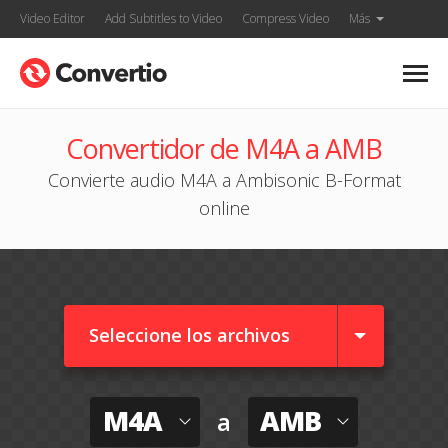
Video Editor
Add Subtitles to Video
Compress Video
Más
Convertidor de M4A a AMB
Convierte audio M4A a Ambisonic B-Format
online
Seleccione los archivos
M4A
AMB
a