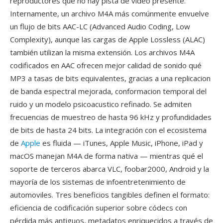
reproductores qué no hay pista de vídeo presente.
Internamente, un archivo M4A más comúnmente envuelve
un flujo de bits AAC-LC (Advanced Audio Coding, Low
Complexity), aunque las cargas de Apple Lossless (ALAC)
también utilizan la misma extensión. Los archivos M4A
codificados en AAC ofrecen mejor calidad de sonido qué
MP3 a tasas de bits equivalentes, gracias a una replicacion
de banda espectral mejorada, conformacion temporal del
ruido y un modelo psicoacustico refinado. Se admiten
frecuencias de muestreo de hasta 96 kHz y profundidades
de bits de hasta 24 bits. La integración con el ecosistema
de
Apple
es fluida — iTunes, Apple Music, iPhone, iPad y
macOS manejan M4A de forma nativa — mientras qué el
soporte de terceros abarca VLC, foobar2000, Android y la
mayoría de los sistemas de infoentretenimiento de
automoviles. Tres beneficios tangibles definen el formato:
eficiencia de codificación superior sobre códecs con
pérdida más antiguos, metadatos enriquecidos a través de