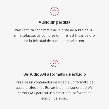
tasas de hasta 192 kHz. Una ventaja
universalmente reconocidos y es ampliamente
importante es la fidelidad sin pérdida: dado qué
soportado por reproductores multimedia y
el WAV estándar no aplica ninguna compresión,
herramientas de edición en todos los
Audio sin pérdida
los datos almacenados son una representación
principales sistemas operativos.
WAV captura cada matiz de la pista de audio del AVI
digital exacta de la grabación original,
sin artefactos de compresión — el estándar de oro
convirtiéndolo en la opción preferida para
de la fidelidad de audio en produccion.
masterización y archivo. WAV también soporta
metadatos integrados mediante bloques INFO
y BWF, permitiendo marcas de tiempo y notas
de producción. La principal desventaja es el
tamaño de archivo — un minuto de estéreo a
De audio AVI a formato de estudio
calidad CD ocupa aproximadamente 10 MB —
Pasa de un contenedor de video a un formato de
y la estructura RIFF de 32 bits impone un límite
audio profesional. Extrae la banda sonora del AVI
de 4 GB, aunque RF64 elimina esa restricción.
como WAV para su uso directo en software de
edicion de audio.