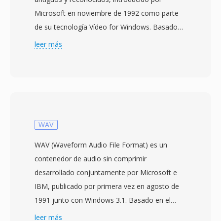
Microsoft en noviembre de 1992 como parte
de su tecnología Vídeo for Windows. Basado
en la estructura RIFF (Resource Interchange
leer más
File Format), AVI intercala datos de audio y
vídeo en bloques alternos, permitiendo la
reproducción sincronizada sin requerir una
gestión de flujos sofisticada. El formato es
agnostico respecto a códecs, lo qué significa
qué puede contener vídeo comprimido con
WAV
prácticamente cualquier códec, desde los
WAV (Waveform Audio File Format) es un
tempranos Cinepak e Indeo hasta los
contenedor de audio sin comprimir
modernos DivX, Xvid y flujos H.264. Está
desarrollado conjuntamente por Microsoft e
flexibilidad contribuyo a su adopción
IBM, publicado por primera vez en agosto de
generalizada en computadores personales
1991 junto con Windows 3.1. Basado en el
durante las décadas de 1990 y 2000. Una
formato RIFF (Resource Interchange File
leer más
caracteristica notable es su estructura interna