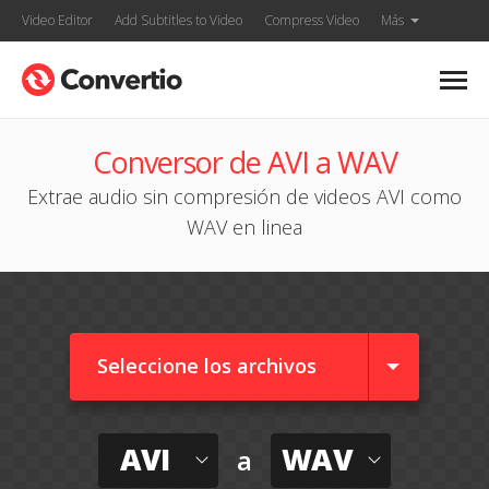
Video Editor
Add Subtitles to Video
Compress Video
Más
Conversor de AVI a WAV
Extrae audio sin compresión de videos AVI como
WAV en linea
Seleccione los archivos
AVI
WAV
a