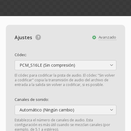
Ajustes
Avanzado
Códec:
PCM_S16LE (Sin compresión)
El códec para codificar la pista de audio. El códec "Sin volver
a codificar" copia la transmisión de audio del archivo de
entrada a la salida sin volver a codificar, si es posible.
Canales de sonido:
Automático (Ningún cambio)
Establezca el número de canales de audio. Esta
configuración es más útil cuando se mezclan canales (por
ejemplo, de 5.1 a estéreo).