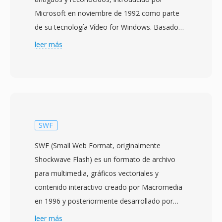
Microsoft en noviembre de 1992 como parte
de su tecnología Vídeo for Windows. Basado
en la estructura RIFF (Resource Interchange
leer más
File Format), AVI intercala datos de audio y
vídeo en bloques alternos, permitiendo la
reproducción sincronizada sin requerir una
gestión de flujos sofisticada. El formato es
agnostico respecto a códecs, lo qué significa
qué puede contener vídeo comprimido con
SWF
prácticamente cualquier códec, desde los
SWF (Small Web Format, originalmente
tempranos Cinepak e Indeo hasta los
Shockwave Flash) es un formato de archivo
modernos DivX, Xvid y flujos H.264. Está
para multimedia, gráficos vectoriales y
flexibilidad contribuyo a su adopción
contenido interactivo creado por Macromedia
generalizada en computadores personales
en 1996 y posteriormente desarrollado por
durante las décadas de 1990 y 2000. Una
Adobe Systems tras la adquisicion de
leer más
caracteristica notable es su estructura interna