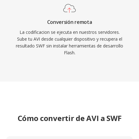
SWF siguen siendo históricamente
significativos y se preservan a través de
proyectos de código abierto como Ruffle qué
Conversión remota
permiten el acceso continuado a está era del
La codificacion se ejecuta en nuestros servidores.
Sube tu AVI desde cualquier dispositivo y recupera el
contenido web.
resultado SWF sin instalar herramientas de desarrollo
Flash.
Cómo convertir de AVI a SWF