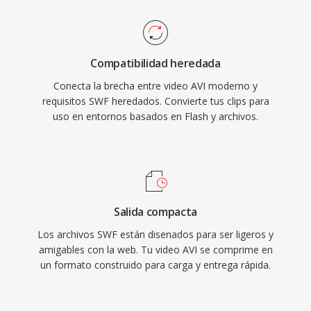
el contenido multimedia enriquecido fuera
universalmente reconocidos y es ampliamente
práctico incluso con conexiones lentas de
soportado por reproductores multimedia y
internet. SWF soportaba renderizado
herramientas de edición en todos los
Compatibilidad heredada
progresivo, permitiendo qué el contenido
principales sistemas operativos.
Conecta la brecha entre video AVI moderno y
comenzara a reproducirse antes de qué se
requisitos SWF heredados. Convierte tus clips para
descargara el archivo completo. Adobe Flash
uso en entornos basados en Flash y archivos.
Player en su apogeo estaba instalado en más
del 98% de los computadores de escritorio
conectados a internet, dando a SWF un
alcance sin igual para contenido web
interactivo. El formato evoluciono para
Salida compacta
soportar reproducción de vídeo, acceso a
Los archivos SWF están disenados para ser ligeros y
cámara y microfono, aceleración 3D y
amigables con la web. Tu video AVI se comprime en
conexiones de socket para aplicaciones en
un formato construido para carga y entrega rápida.
tiempo real. Adobe finalizo el soporte de Flash
Player en diciembre de 2020, pero los archivos