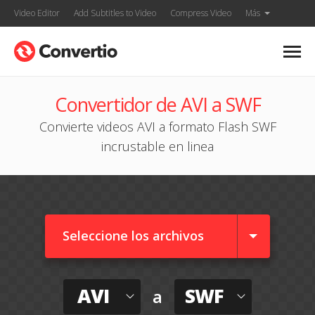
Video Editor
Add Subtitles to Video
Compress Video
Más
Convertidor de AVI a SWF
Convierte videos AVI a formato Flash SWF
incrustable en linea
Seleccione los archivos
AVI
SWF
a