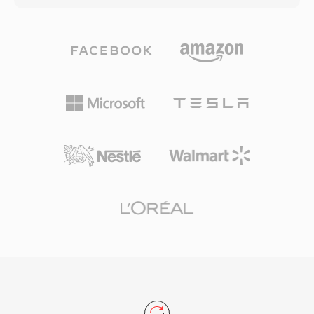
المتغيرة أو صيغ الترجمة المتقدمة. عالجت امتدادات
محزمة في صيغة ثنائية مدمجة مصممة لتوصيل فعال
OpenDML (AVI 2.0) قيد الحجم بالسماح للملفات
عبر الويب. خلال فترة ذروتها من أواخر التسعينيات
بتجاوز الحد الأصلي. رغم مرور عقود على إنشائها،
حتى أوائل العقد الثاني من الألفية، شغّلت SWF
تظل AVI واحدة من أكثر صيغ الوسائط المتعددة
منظومة واسعة من محتوى الويب بما في ذلك المواقع
المعترف بها عالمياً ولا تزال مدعومة على نطاق واسع
المتحركة وإعلانات البانر والألعاب العرضية والتطبيقات
من قبل مشغلات الوسائط وأدوات التحرير عبر جميع
التعليمية والتجارب التفاعلية المتعددة الوسائط. أتاح
أنظمة التشغيل الرئيسية.
محرك العرض المتجهي رسوماً متحركة سلسة
ورسوميات قابلة للتطوير بأحجام ملفات صغيرة بشكل
ملحوظ، مما جعل المحتوى الوسائطي الغني عملياً
حتى على اتصالات الإنترنت البطيئة. دعمت SWF
العرض التدريجي، مما يسمح للمحتوى بالبدء في
التشغيل قبل تنزيل الملف بالكامل. في ذروته كان
Adobe Flash Player مثبتاً على أكثر من 98% من
أجهزة الكمبيوتر المكتبية المتصلة بالإنترنت، مما منح
SWF انتشاراً لا مثيل له للمحتوى التفاعلي على الويب.
تطورت الصيغة لدعم تشغيل الفيديو والوصول إلى