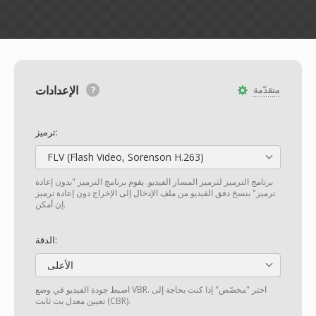
الإعدادات
متقدّمة
ترميز:
FLV (Flash Video, Sorenson H.263)
برنامج الترميز لترميز المسار الفيديو. يقوم برنامج الترميز "بدون إعادة
ترميز" بنسخ دفق الفيديو من ملف الإدخال إلى الإخراج دون إعادة ترميز
إن أمكن.
الدقة:
الأعلى
اضبط جودة الفيديو في وضع VBR. اختر "مخصّص" إذا كنت بحاجة إلى
تعيين معدل بت ثابت (CBR).