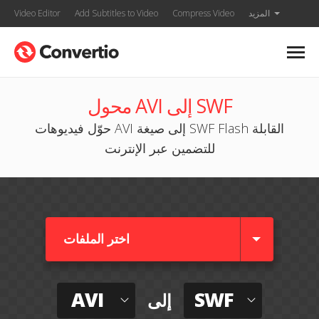
المزيد
Compress Video
Add Subtitles to Video
Video Editor
محول AVI إلى SWF
حوّل فيديوهات AVI إلى صيغة SWF Flash القابلة
للتضمين عبر الإنترنت
اختر الملفات
AVI
SWF
إلى