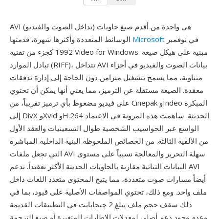
AVI (تداخل الصوت والفيديو) هي واحدة من أقدم صيغ حاويات
في نوفمبر
Microsoft
الوسائط المتعددة وأكثرها شهرة، قدمتها
1992 كجزء من تقنية Video for Windows. مبنية على هيكل صيغة
تبادل الموارد (RIFF)، تتداخل AVI بيانات الصوت والفيديو في أجزاء
متناوبة، مما يسمح بتشغيل متزامن دون الحاجة إلى إدارة تدفقات
معقدة. الصيغة مستقلة عن الترميز، مما يعني أنها يمكن أن تحتوي
على فيديو مضغوط بأي ترميز تقريباً، من Cinepak وIndeo المبكرة
إلى DivX وXvid وH.264 الحديثة. ساهمت هذه المرونة في الاعتماد
الواسع عبر الحواسيب الشخصية طوال التسعينيات والعقد الأول
من الألفية الثالثة. من الخصائص الملحوظة البنية الداخلية المباشرة
التي تجعل ملفات AVI سهلة التحرير والمعالجة نسبياً على مستوى
البيانات الثنائية مقارنة بالحاويات الحديثة الأكثر تعقيداً. تدعم AVI
أيضاً مسارات صوت متعددة، مما يتيح المحتوى متعدد اللغات داخل
ملف واحد. ومع ذلك، تحتوي المواصفات الأصلية على قيود، بما في
ذلك سقف حجم ملف يبلغ 2 جيجابايت في التطبيقات القديمة
وعدم وجود دعم أصلي لمعدلات الإطارات المتغيرة أو صيغ الترجمة