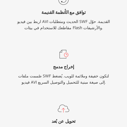
الكاميرا والميكروفون والتسريع ثلاثي الأبعاد واتصالات
توافق مع الأنظمة القديمة
المقابس للتطبيقات الفورية. أنهت Adobe دعم Flash
اربط بين فيديو AVI الحديث ومتطلبات SWF القديمة. حوّل
Player في ديسمبر 2020، لكن ملفات SWF تظل ذات
مقاطعك للاستخدام في بيئات Flash والأرشيفات.
أهمية تاريخية وتُحفظ من خلال مشاريع مفتوحة
المصدر مثل Ruffle التي تتيح الوصول المستمر إلى
هذا العصر من محتوى الويب.
إخراج مدمج
صُممت ملفات SWF لتكون خفيفة وملائمة للويب. يُضغط
فيديو AVI إلى صيغة مبنية للتحميل والتوصيل السريع.
تحويل عن بُعد