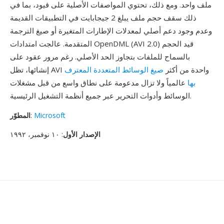
ملف واحد. ومع ذلك، تحتوي المواصفات الأصلية على قيود، بما في
ذلك سقف حجم ملف يبلغ 2 جيجابايت في التطبيقات القديمة
وعدم وجود دعم أصلي لمعدلات الإطارات المتغيرة أو صيغ الترجمة
المتقدمة. عالجت امتدادات OpenDML (AVI 2.0) قيد الحجم
بالسماح للملفات بتجاوز الحد الأصلي. رغم مرور عقود على
إنشائها، تظل AVI واحدة من أكثر
صيغ الوسائط المتعددة المعترف
بها
عالمياً ولا تزال مدعومة على نطاق واسع من قبل مشغلات
الوسائط وأدوات التحرير عبر جميع أنظمة التشغيل الرئيسية.
Microsoft
:
المطوّر
الإصدار الأول
: ١٠ نوفمبر، ١٩٩٢