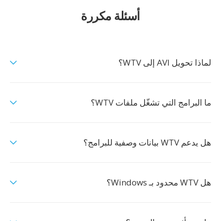
أسئلة مكررة
لماذا تحويل AVI إلى WTV؟
ما البرامج التي تشغّل ملفات WTV؟
هل يدعم WTV بيانات وصفية للبرامج؟
هل WTV محدود بـ Windows؟