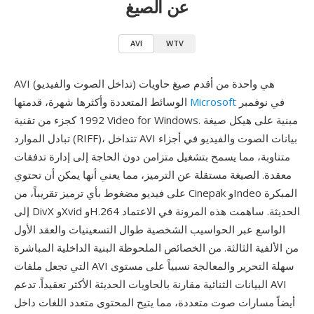
عن الصيغ
AVI
WTV
AVI (تداخل الصوت والفيديو) هي واحدة من أقدم صيغ حاويات
في نوفمبر
Microsoft
الوسائط المتعددة وأكثرها شهرة، قدمتها
1992 كجزء من تقنية Video for Windows. مبنية على هيكل صيغة
تبادل الموارد (RIFF)، تتداخل AVI بيانات الصوت والفيديو في أجزاء
متناوبة، مما يسمح بتشغيل متزامن دون الحاجة إلى إدارة تدفقات
معقدة. الصيغة مستقلة عن الترميز، مما يعني أنها يمكن أن تحتوي
على فيديو مضغوط بأي ترميز تقريباً، من Cinepak وIndeo المبكرة
إلى DivX وXvid وH.264 الحديثة. ساهمت هذه المرونة في الاعتماد
الواسع عبر الحواسيب الشخصية طوال التسعينيات والعقد الأول
من الألفية الثالثة. من الخصائص الملحوظة البنية الداخلية المباشرة
التي تجعل ملفات AVI سهلة التحرير والمعالجة نسبياً على مستوى
البيانات الثنائية مقارنة بالحاويات الحديثة الأكثر تعقيداً. تدعم AVI
أيضاً مسارات صوت متعددة، مما يتيح المحتوى متعدد اللغات داخل