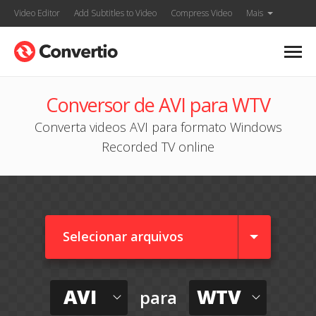
Video Editor
Add Subtitles to Video
Compress Video
Mais
Conversor de AVI para WTV
Converta videos AVI para formato Windows
Recorded TV online
Selecionar arquivos
AVI
WTV
para