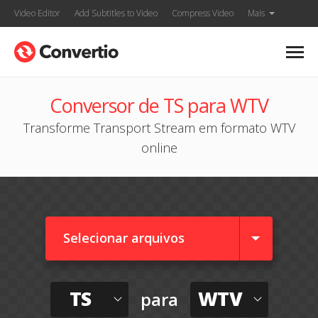
Video Editor
Add Subtitles to Video
Compress Video
Mais
Conversor de TS para WTV
Transforme Transport Stream em formato WTV
online
Selecionar arquivos
TS
WTV
para