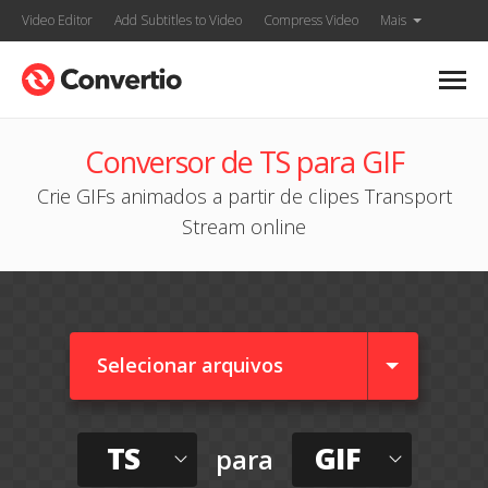
Video Editor
Add Subtitles to Video
Compress Video
Mais
Conversor de TS para GIF
Crie GIFs animados a partir de clipes Transport
Stream online
Selecionar arquivos
TS
GIF
para