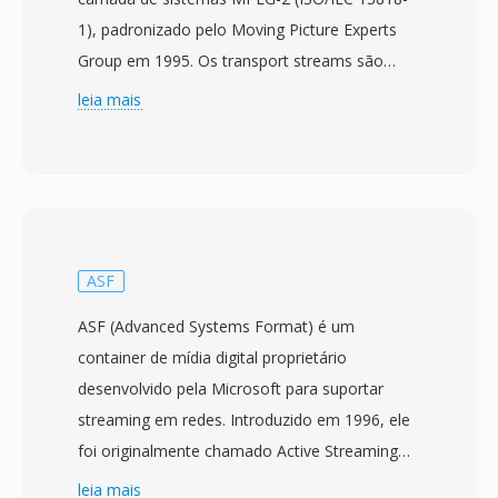
1), padronizado pelo Moving Picture Experts
Group em 1995. Os transport streams são
projetados para ambientes de comunicação é
leia mais
armazenamento onde perda ou corrupcao de
dados é possível, como televisão por
transmissão, transmissão via satélite é
streaming em rede. O formato divide o
conteúdo em pacotes de tamanho fixo de 188
bytes, cada um carregando um cabecalho de 4
ASF
bytes com informações de sincronizacao,
ASF (Advanced Systems Format) é um
indicacao de erro é identificacao de fluxo. Essa
container de mídia digital proprietário
estrutura de pacotes permite que os
desenvolvido pela Microsoft para suportar
receptores se ressincronizem rapidamente
streaming em redes. Introduzido em 1996, ele
após interrupcoes de sinal, uma capacidade
foi originalmente chamado Active Streaming
critica para entrega de transmissão em tempo
Format é depois renomeado para Advanced
leia mais
real que distingue os transport streams dos