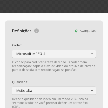
Definições
Avançadas
Codec:
Microsoft MPEG-4
O codec para codificar a faixa de vídeo. O codec "Sem
recodificação" copia o fluxo de vídeo do arquivo de entrada
para o de saída sem recodificação, se possível.
Qualidade:
Muito alta
Define a qualidade de vídeo em um modo VBR. Escolha
"Personalizado" se você precisar definir um bitrate fixo
(CBR).