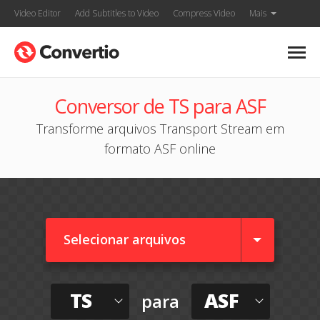
Video Editor
Add Subtitles to Video
Compress Video
Mais
Conversor de TS para ASF
Transforme arquivos Transport Stream em
formato ASF online
Selecionar arquivos
TS
ASF
para