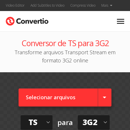
Video Editor
Add Subtitles to Video
Compress Video
Mais
Conversor de TS para 3G2
Transforme arquivos Transport Stream em
formato 3G2 online
Selecionar arquivos
TS
3G2
para