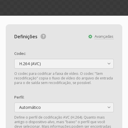
Definições
Avançadas
Codec:
H.264 (AVC)
O codec para codificar a faixa de vídeo. O codec "Sem
recodificação" copia o fluxo de vídeo do arquivo de entrada
para o de saída sem recodificação, se possível.
Perfil:
Automático
Define o perfil de codificação AVC (H.264). Quanto mais
antigo o dispositivo-alvo, mais "baixo" o perfil que você
deve selecionar. Mais informações podem ser encontradas