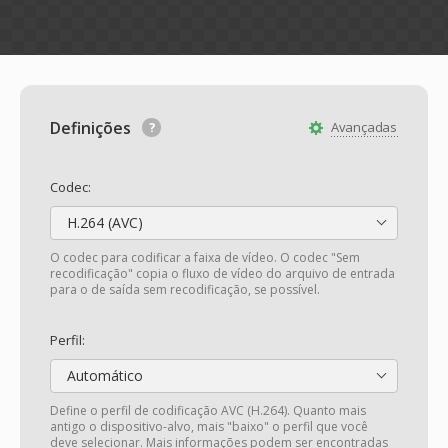
Definições
Avançadas
Codec:
H.264 (AVC)
O codec para codificar a faixa de vídeo. O codec "Sem
recodificação" copia o fluxo de vídeo do arquivo de entrada
para o de saída sem recodificação, se possível.
Perfil:
Automático
Define o perfil de codificação AVC (H.264). Quanto mais
antigo o dispositivo-alvo, mais "baixo" o perfil que você
deve selecionar. Mais informações podem ser encontradas