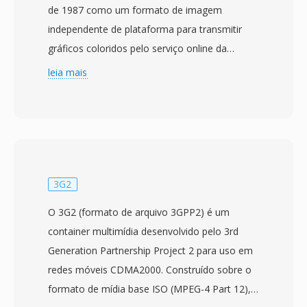
de 1987 como um formato de imagem
independente de plataforma para transmitir
gráficos coloridos pelo serviço online da
CompuServe em conexoes via modem. O
leia mais
formato utiliza compressão sem perda LZW
(Lempel-Ziv-Welch) em imagens de cor
indexada com uma paleta de até 256 cores
selecionadas de um espaço de cor RGB de 24
bits. A capacidade mais marcante do GIF é a
animação: múltiplos quadros de imagem
3G2
podem ser armazenados sequencialmente em
O 3G2 (formato de arquivo 3GPP2) é um
um único arquivo, cada um com temporicacao
container multimídia desenvolvido pelo 3rd
de atraso independente, métodos de descarte
Generation Partnership Project 2 para uso em
é paletas de cores locais, possibilitando
redes móveis CDMA2000. Construído sobre o
animações curtas em loop sem qualquer codec
formato de mídia base ISO (MPEG-4 Part 12),
ou player de vídeo. O formato também suporta