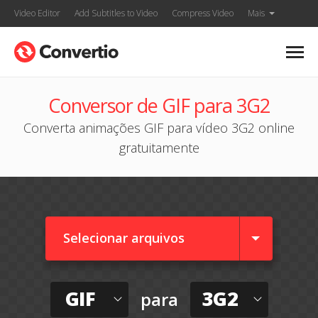
Video Editor
Add Subtitles to Video
Compress Video
Mais
Conversor de GIF para 3G2
Converta animações GIF para vídeo 3G2 online
gratuitamente
Selecionar arquivos
GIF
3G2
para