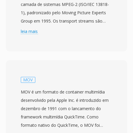
camada de sistemas MPEG-2 (ISO/IEC 13818-
1), padronizado pelo Moving Picture Experts
Group em 1995. Os transport streams são
projetados para ambientes de comunicação é
leia mais
armazenamento onde perda ou corrupcao de
dados é possível, como televisão por
transmissão, transmissão via satélite é
streaming em rede. O formato divide o
conteúdo em pacotes de tamanho fixo de 188
bytes, cada um carregando um cabecalho de 4
MOV
bytes com informações de sincronizacao,
MOV é um formato de container multimídia
indicacao de erro é identificacao de fluxo. Essa
desenvolvido pela Apple Inc. é introduzido em
estrutura de pacotes permite que os
dezembro de 1991 com o lancamento do
receptores se ressincronizem rapidamente
framework multimídia QuickTime. Como
após interrupcoes de sinal, uma capacidade
formato nativo do QuickTime, o MOV foi
critica para entrega de transmissão em tempo