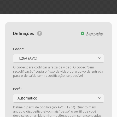
Definições
Avançadas
Codec:
H.264 (AVC)
O codec para codificar a faixa de vídeo. O codec "Sem
recodificação" copia o fluxo de vídeo do arquivo de entrada
para o de saída sem recodificação, se possível.
Perfil:
Automático
Define o perfil de codificação AVC (H.264). Quanto mais
antigo o dispositivo-alvo, mais "baixo" o perfil que você
deve selecionar. Mais informações podem ser encontradas