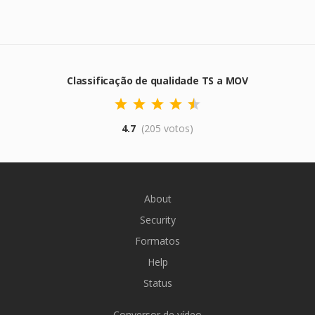
Classificação de qualidade TS a MOV
4.7
(205 votos)
About
Security
Formatos
Help
Status
Conversor de vídeo