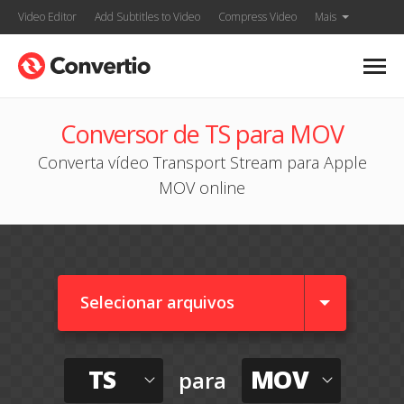
Video Editor
Add Subtitles to Video
Compress Video
Mais
Conversor de TS para MOV
Converta vídeo Transport Stream para Apple
MOV online
Selecionar arquivos
TS
MOV
para