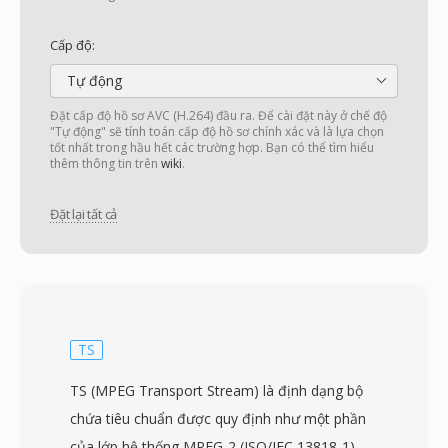
Cấp độ:
Tự động
Đặt cấp độ hồ sơ AVC (H.264) đầu ra. Để cài đặt này ở chế độ
"Tự động" sẽ tính toán cấp độ hồ sơ chính xác và là lựa chọn
tốt nhất trong hầu hết các trường hợp. Bạn có thể tìm hiểu
thêm thông tin trên
wiki
.
Đặt lại tất cả
TS
TS (MPEG Transport Stream) là định dạng bộ
chứa tiêu chuẩn được quy định như một phần
của lớp hệ thống MPEG-2 (ISO/IEC 13818-1),