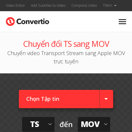
Video Editor
Add Subtitles to Video
Compress Video
Thêm
Chuyển đổi TS sang MOV
Chuyển video Transport Stream sang Apple MOV
trực tuyến
Chọn Tập tin
TS
MOV
đến