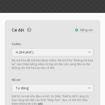
Cài đặt
Nâng cao
Codec:
H.264 (AVC)
Bộ mã hóa để mã hóa đoạn video. Bộ mã hóa "Không mã hóa
lại" sao chép luồng video từ tập tin đầu vào sang đầu ra mà
không cần mã hóa lại nếu có thể.
Hồ sơ:
Tự động
Đặt hồ sơ mã hóa đầu ra AVC (H.264). Thiết bị đích càng cũ,
bạn càng nên đặt cấu hình "thấp hơn". Bạn có thể tìm hiểu
thêm thông tin trên
wiki
.