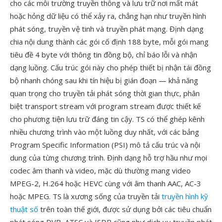
cho các môi trường truyền thông và lưu trữ nơi mất mát
hoặc hỏng dữ liệu có thể xảy ra, chẳng hạn như truyền hình
phát sóng, truyền vệ tinh và truyền phát mạng. Định dạng
chia nội dung thành các gói cố định 188 byte, mỗi gói mang
tiêu đề 4 byte với thông tin đồng bộ, chỉ báo lỗi và nhận
dạng luồng. Cấu trúc gói này cho phép thiết bị nhận tái đồng
bộ nhanh chóng sau khi tín hiệu bị gián đoạn — khả năng
quan trọng cho truyền tải phát sóng thời gian thực, phân
biệt transport stream với program stream được thiết kế
cho phương tiện lưu trữ đáng tin cậy. TS có thể ghép kênh
nhiều chương trình vào một luồng duy nhất, với các bảng
Program Specific Information (PSI) mô tả cấu trúc và nội
dung của từng chương trình. Định dạng hỗ trợ hầu như mọi
codec âm thanh và video, mặc dù thường mang video
MPEG-2, H.264 hoặc HEVC cùng với âm thanh AAC, AC-3
hoặc MPEG. TS là xương sống của truyền tải
truyền hình kỹ
thuật số
trên toàn thế giới, được sử dụng bởi các tiêu chuẩn