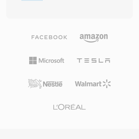
phương tiện cơ sở ISO (MPEG-4 Part 12) và các
Specific Information (PSI) mô tả cấu trúc và nội
dẫn xuất của nó, bao gồm MP4. Bộ chứa sử
dung của từng chương trình. Định dạng hỗ trợ
dụng cấu trúc atom (hay box) phân cấp, trong
hầu như mọi codec âm thanh và video, mặc dù
đó mỗi atom chứa các loại dữ liệu cụ thể — từ
thường mang video MPEG-2, H.264 hoặc HEVC
track video và âm thanh đến siêu dữ liệu, văn
cùng với âm thanh AAC, AC-3 hoặc MPEG. TS
bản và thông tin timecode. MOV hỗ trợ phạm vi
là xương sống của truyền tải truyền hình kỹ
codec cực kỳ rộng bao gồm H.264, HEVC,
thuật số trên toàn thế giới, được sử dụng bởi
ProRes, Apple Intermediate Codec, AAC và
các tiêu chuẩn phát sóng DVB, ATSC và ISDB
PCM, cùng nhiều codec khác. Sự linh hoạt về
cũng như dịch vụ truyền phát IPTV và OTT sử
codec, kết hợp với các tính năng như hỗ trợ
dụng HTTP Live Streaming (HLS). Tính bền bỉ,
nhiều track, phim tham chiếu và danh sách
cấu trúc chuẩn hóa và hỗ trợ codec rộng rãi
chỉnh sửa, đã biến MOV thành trụ cột của sản
khiến TS phù hợp cả trong chuỗi phát sóng trực
xuất video chuyên nghiệp. Codec ProRes của
tiếp và quy trình ghi dựa trên tệp.
Apple, thường được đóng gói trong bộ chứa
MOV, là tiêu chuẩn công nghiệp cho hậu kỳ và
hoàn thiện phát sóng. Định dạng xử lý cả nội