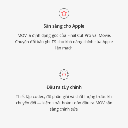
dung nén chất lượng phân phối và footage tốc
độ bit cao chất lượng sản xuất với khả năng
ngang nhau. Xử lý timecode và siêu dữ liệu
Sẵn sàng cho Apple
chính xác khiến MOV đặc biệt được đánh giá
MOV là định dạng gốc của Final Cut Pro và iMovie.
cao trong các quy trình yêu cầu chỉnh sửa chính
Chuyển đổi bản ghi TS cho khả năng chỉnh sửa Apple
xác đến từng khung hình và trao đổi đáng tin
liền mạch.
cậy giữa các công cụ sản xuất. MOV được hỗ
trợ gốc trên tất cả nền tảng Apple và được
công nhận rộng rãi bởi phần mềm dựng phim
chuyên nghiệp trên mọi hệ điều hành, duy trì sự
phù hợp qua hàng thập kỷ công nghệ video
Đầu ra tùy chỉnh
phát triển.
Thiết lập codec, độ phân giải và chất lượng trước khi
chuyển đổi — kiểm soát hoàn toàn đầu ra MOV sẵn
sàng chỉnh sửa.