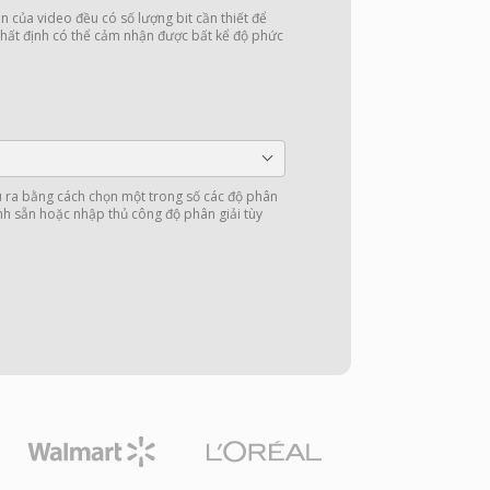
của video đều có số lượng bit cần thiết để
hất định có thể cảm nhận được bất kể độ phức
u ra bằng cách chọn một trong số các độ phân
nh sẵn hoặc nhập thủ công độ phân giải tùy