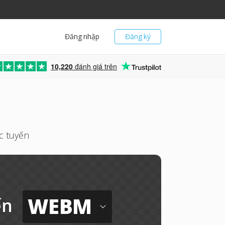
Đăng nhập
Đăng ký
10,220
đánh giá trên
c tuyến
WEBM
ến