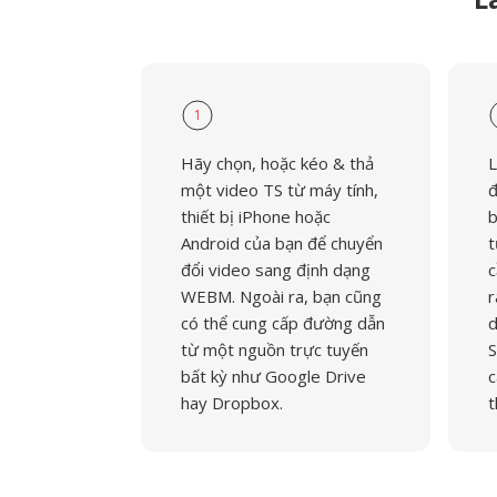
1
Hãy chọn, hoặc kéo & thả
L
một video TS từ máy tính,
đ
thiết bị iPhone hoặc
b
Android của bạn để chuyển
t
đổi video sang định dạng
c
WEBM. Ngoài ra, bạn cũng
r
có thể cung cấp đường dẫn
d
từ một nguồn trực tuyến
S
bất kỳ như Google Drive
c
hay Dropbox.
t