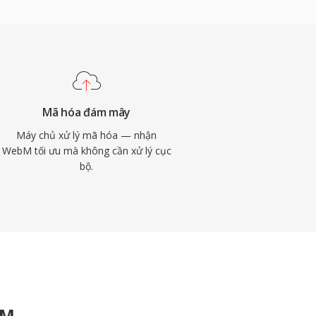
Mã hóa đám mây
Máy chủ xử lý mã hóa — nhận
WebM tối ưu mà không cần xử lý cục
bộ.
BM