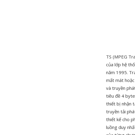
TS (MPEG Tran
của lớp hệ th
năm 1995. Tra
mất mát hoặc 
và truyền phá
tiêu đề 4 byte
thiết bị nhận 
truyền tải ph
thiết kế cho p
luồng duy nhấ