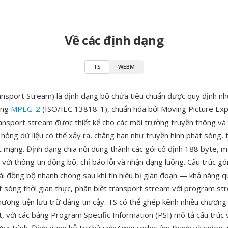
Về các định dạng
TS
WEBM
sport Stream) là định dạng bộ chứa tiêu chuẩn được quy định n
ống
MPEG-2
(ISO/IEC 13818-1), chuẩn hóa bởi Moving Picture Ex
nsport stream được thiết kế cho các môi trường truyền thông và 
hỏng dữ liệu có thể xảy ra, chẳng hạn như truyền hình phát sóng, t
t mạng. Định dạng chia nội dung thành các gói cố định 188 byte, 
 với thông tin đồng bộ, chỉ báo lỗi và nhận dạng luồng. Cấu trúc g
tái đồng bộ nhanh chóng sau khi tín hiệu bị gián đoạn — khả năng 
át sóng thời gian thực, phân biệt transport stream với program s
hương tiện lưu trữ đáng tin cậy. TS có thể ghép kênh nhiều chương
t, với các bảng Program Specific Information (PSI) mô tả cấu trúc 