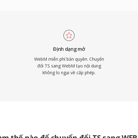
phù hợp cho truyền tải
ơn. Các trình duyệt web
ra hỗ trợ phát lại
ng WebM làm định dạng
nh dạng hỗ trợ các tính
o, có giá trị cho
Định dạng mở
n đây hơn, WebM đã
WebM miễn phí bản quyền. Chuyển
ục phát triển như
đổi TS sang WebM tạo nội dung
không lo ngại về cấp phép.
Sự kết hợp của nén cạnh
trợ trình duyệt phổ quát
tải đa phương tiện web
àm thế nào để chuyển đổi TS sang WE