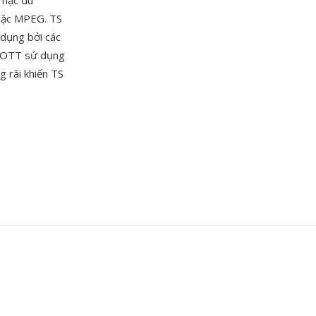
 mặc dù
oặc MPEG. TS
 dụng bởi các
à OTT sử dụng
g rãi khiến TS