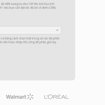
ế độ VBR tương tự như CRF khi mã hóa AVC
" nếu bạn cần đặt tốc độ bit cố định (CBR).
u ra bằng cách chọn một trong số các độ phân
nh sẵn hoặc nhập thủ công độ phân giải tùy