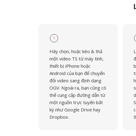
1
Hãy chọn, hoặc kéo & thả
L
một video TS từ máy tính,
đ
thiết bị iPhone hoặc
b
Android của bạn để chuyển
t
đổi video sang định dạng
h
OGV. Ngoài ra, bạn cũng có
s
thể cung cấp đường dẫn từ
d
một nguồn trực tuyến bất
S
kỳ như Google Drive hay
c
Dropbox.
t