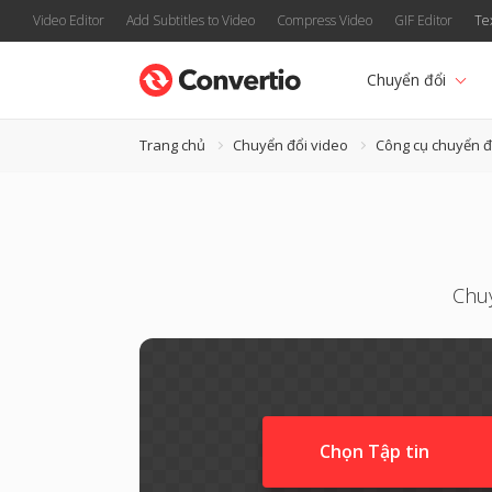
Video Editor
Add Subtitles to Video
Compress Video
GIF Editor
Te
Chuyển đổi
Trang chủ
Chuyển đổi video
Công cụ chuyển đ
Chuy
Chọn Tập tin