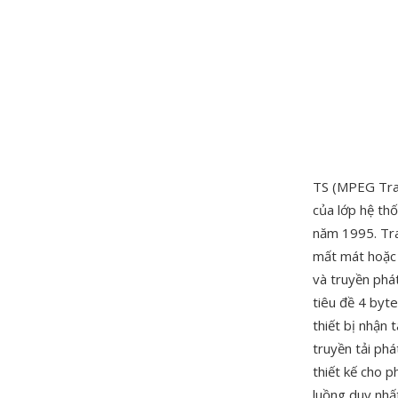
TS (MPEG Tran
của lớp hệ th
năm 1995. Tra
mất mát hoặc 
và truyền phá
tiêu đề 4 byte
thiết bị nhận 
truyền tải ph
thiết kế cho p
luồng duy nhấ