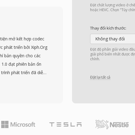
ết bị nhận tái đồng bộ
Đặt chất lượng video ở ch
n — khả năng quan trọng
hoặc HEVC. Chọn "Tùy chỉnh
hân biệt transport
cho phương tiện lưu trữ
Thay đổi kích thước:
chương trình vào một
 tiện mở kết hợp codec
Không thay đổi
ific Information (PSI)
 phát triển bởi Xiph.Org
Đặt độ phân giải video đầ
ng trình. Định dạng hỗ
giải phổ biến nhất được đị
hí bản quyền cho các
chỉnh.
o, mặc dù thường mang
 1.0 đạt phiên bản ổn
 âm thanh AAC, AC-3
rình phát triển đã diễn
ải truyền hình kỹ thuật
Đặt lại tất cả
n2 Technologies tặng.
ác tiêu chuẩn phát sóng
a trên khối với mã hóa
yền phát IPTV và OTT sử
ần tương đương MPEG-4
 bỉ, cấu trúc chuẩn hóa
g sử dụng lược đồ ghép
 cả trong chuỗi phát
với âm thanh Vorbis
p.
 nối tiếp cho ghép liền
 phương tiện đồng bộ.