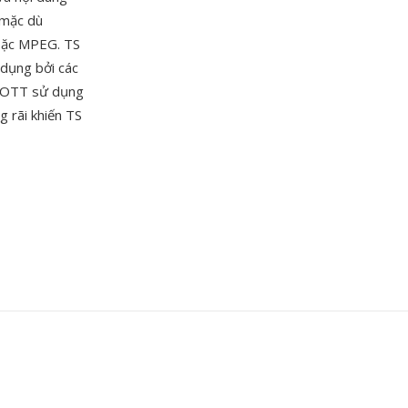
 mặc dù
oặc MPEG. TS
 dụng bởi các
à OTT sử dụng
g rãi khiến TS