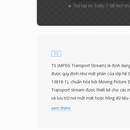
Thả tập tin ở đây. 1 GB Kích th
TS
TS (MPEG Transport Stream) là định dạng
được quy định như một phần của lớp hệ 
13818-1), chuẩn hóa bởi Moving Picture 
Transport stream được thiết kế cho các 
và lưu trữ nơi mất mát hoặc hỏng dữ liệu 
như truyền hình phát sóng, truyền vệ tinh
xem thêm
Định dạng chia nội dung thành các gói cố 
mang tiêu đề 4 byte với thông tin đồng bộ