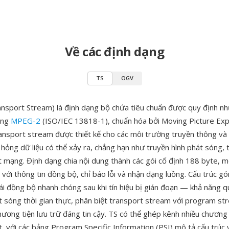
Về các định dạng
TS
OGV
sport Stream) là định dạng bộ chứa tiêu chuẩn được quy định n
ống
MPEG-2
(ISO/IEC 13818-1), chuẩn hóa bởi Moving Picture Ex
nsport stream được thiết kế cho các môi trường truyền thông và 
hỏng dữ liệu có thể xảy ra, chẳng hạn như truyền hình phát sóng, t
t mạng. Định dạng chia nội dung thành các gói cố định 188 byte, 
 với thông tin đồng bộ, chỉ báo lỗi và nhận dạng luồng. Cấu trúc g
tái đồng bộ nhanh chóng sau khi tín hiệu bị gián đoạn — khả năng 
át sóng thời gian thực, phân biệt transport stream với program s
hương tiện lưu trữ đáng tin cậy. TS có thể ghép kênh nhiều chương
t, với các bảng Program Specific Information (PSI) mô tả cấu trúc 