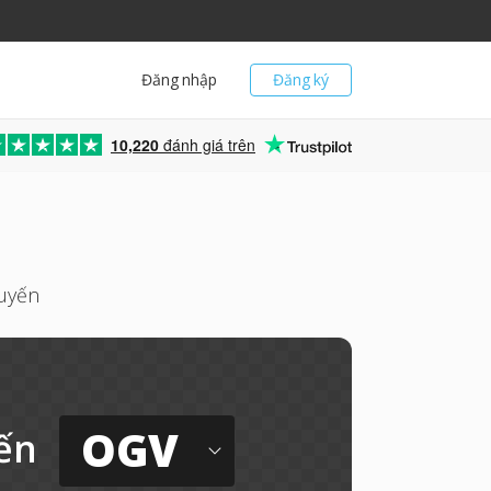
Đăng nhập
Đăng ký
10,220
đánh giá trên
tuyến
OGV
ến