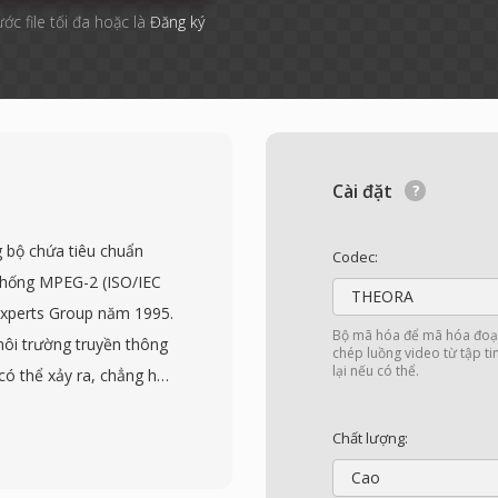
ước file tối đa hoặc là
Đăng ký
Cài đặt
 bộ chứa tiêu chuẩn
Codec:
thống MPEG-2 (ISO/IEC
THEORA
Experts Group năm 1995.
Bộ mã hóa để mã hóa đoạn
môi trường truyền thông
chép luồng video từ tập t
lại nếu có thể.
có thể xảy ra, chẳng hạn
 và truyền phát mạng.
định 188 byte, mỗi gói
Chất lượng:
, chỉ báo lỗi và nhận
Cao