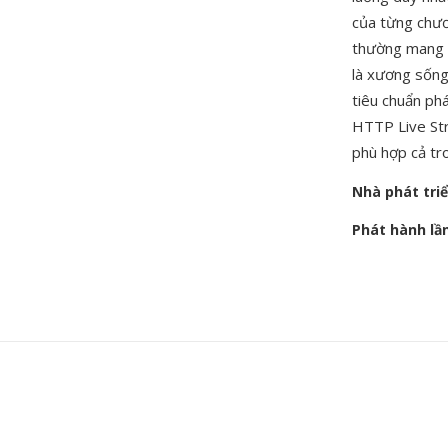
của từng chươ
thường mang 
là xương sống
tiêu chuẩn ph
HTTP Live Str
phù hợp cả tro
Nhà phát tri
Phát hành lầ