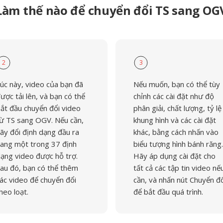
Làm thế nào để chuyển đổi TS sang OG
2
3
úc này, video của bạn đã
Nếu muốn, bạn có thể tùy
ược tải lên, và bạn có thể
chỉnh các cài đặt như độ
ắt đầu chuyển đổi video
phân giải, chất lượng, tỷ lệ
ừ TS sang OGV. Nếu cần,
khung hình và các cài đặt
ãy đổi định dạng đầu ra
khác, bằng cách nhấn vào
ang một trong 37 định
biểu tượng hình bánh răng.
ạng video được hỗ trợ.
Hãy áp dụng cài đặt cho
au đó, bạn có thể thêm
tất cả các tập tin video nế
ác video để chuyển đổi
cần, và nhấn nút Chuyển đ
heo loạt.
để bắt đầu quá trình.