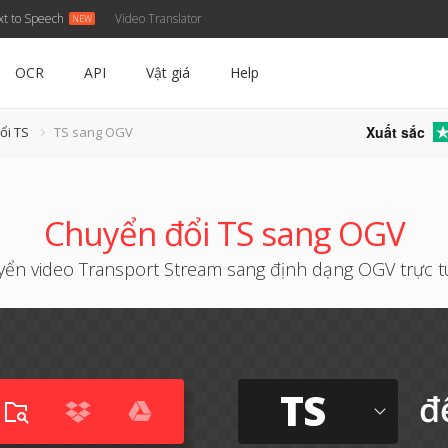
xt to Speech
Video Translator
OCR
API
Vật giá
Help
Xuất sắc
ổi TS
TS sang OGV
Chuyển đổi TS sang OGV
ển video Transport Stream sang định dạng OGV trực 
TS
đ