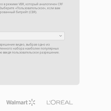
део в режиме VBR, который аналогичен CRF
 Выберите «Пользовательское», если вам
рованный битрейт (CBR).
зрешение видео, выбрав одно из
ленного набора наиболее популярных
ю введя пользовательское разрешение.