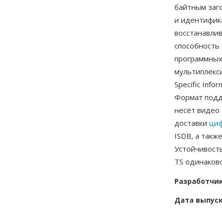
байтным заг
и идентифика
восстанавли
способность
программных
мультиплекс
Specific Inf
Формат подд
несёт видео 
доставки
циф
ISDB, а такж
Устойчивост
TS одинаков
Разработчи
Дата выпус