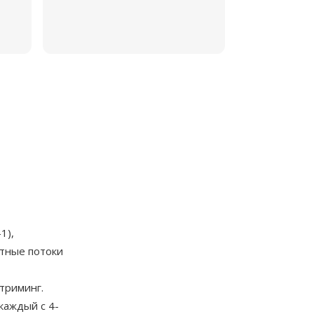
1),
ртные потоки
триминг.
каждый с 4-