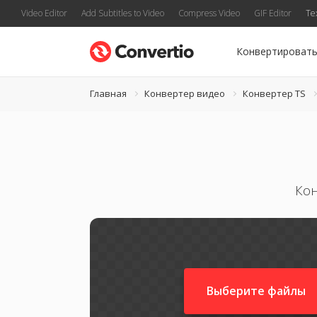
Video Editor
Add Subtitles to Video
Compress Video
GIF Editor
Te
Конвертироват
Главная
Конвертер видео
Конвертер TS
Кон
Выберите файлы