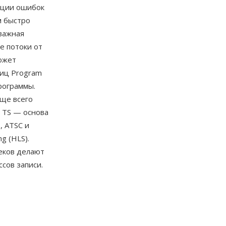
ации ошибок
м быстро
важная
е потоки от
ожет
лиц Program
программы.
аще всего
. TS — основа
, ATSC и
g (HLS).
еков делают
сов записи.