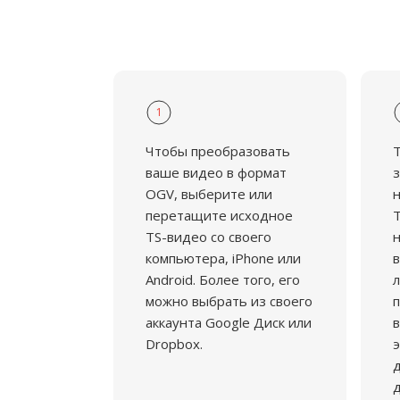
патентных ограничений является прио
1
Чтобы преобразовать
ваше видео в формат
з
OGV, выберите или
н
перетащите исходное
T
TS-видео со своего
н
компьютера, iPhone или
в
Android. Более того, его
л
можно выбрать из своего
аккаунта Google Диск или
в
Dropbox.
э
д