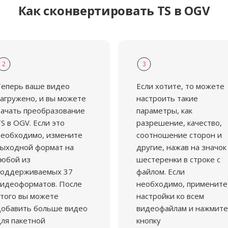
Как сконвертировать TS в OGV
ритетом.
2
3
Теперь ваше видео
Если хотите, то можете
агружено, и вы можете
настроить такие
ачать преобразование
параметры, как
S в OGV. Если это
разрешение, качество,
еобходимо, измените
соотношение сторон и
ыходной формат на
другие, нажав на значок
юбой из
шестеренки в строке с
поддерживаемых 37
файлом. Если
идеоформатов. После
необходимо, примените
того вы можете
настройки ко всем
добавить больше видео
видеофайлам и нажмите
ля пакетной
кнопку