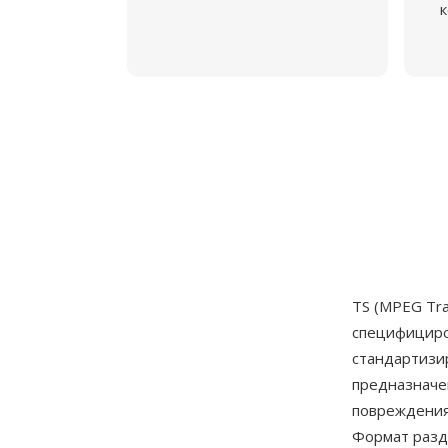
к
TS (MPEG Tr
специфициро
стандартизир
предназначе
повреждения
Формат разде