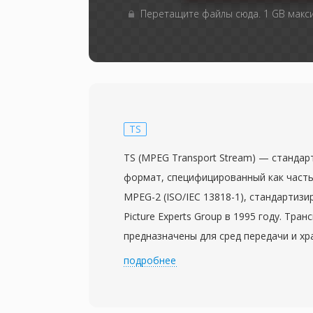
Перетащите файлы сюда. 1 GB мак
TS
TS (MPEG Transport Stream) — станда
формат, специфицированный как часть
MPEG-2 (ISO/IEC 13818-1), стандартиз
Picture Experts Group в 1995 году. Тра
предназначены для сред передачи и хр
потери или повреждения данных, — т
подробнее
спутниковая передача и сетевой стрим
контент на пакеты фиксированного ра