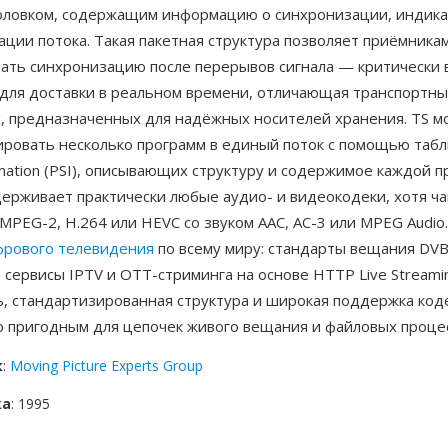
оловком, содержащим информацию о синхронизации, индик
ции потока. Такая пакетная структура позволяет приёмника
вать синхронизацию после перерывов сигнала — критически 
 для доставки в реальном времени, отличающая транспортны
, предназначенных для надёжных носителей хранения. TS м
ировать несколько программ в единый поток с помощью таб
ormation (PSI), описывающих структуру и содержимое каждой 
ерживает практически любые аудио- и видеокодеки, хотя ч
MPEG-2, H.264 или HEVC со звуком AAC, AC-3 или MPEG Audio
рового телевидения
по всему миру: стандарты вещания DVB
е сервисы IPTV и OTT-стриминга на основе HTTP Live Streamin
ь, стандартизированная структура и широкая поддержка код
о пригодным для цепочек живого вещания и файловых процес
к
:
Moving Picture Experts Group
ка
: 1995