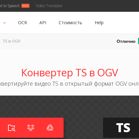
xt to Speech
Video Translator
ь
OCR
API
Стоимость
Help
Отлично
TS в OGV
Конвертер TS в OGV
вертируйте видео TS в открытый формат OGV он
TS