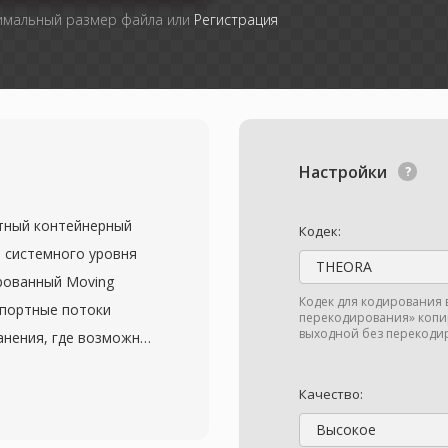
симальный размер файла или
Регистрация
Настройки
ртный контейнерный
Кодек:
 системного уровня
THEORA
ированный Moving
Кодек для кодирования 
нспортные потоки
перекодирования» копир
выходной без перекодир
анения, где возможны
елевещание,
инг. Формат разделяет
Качество:
змера 188 байт,
Высокое