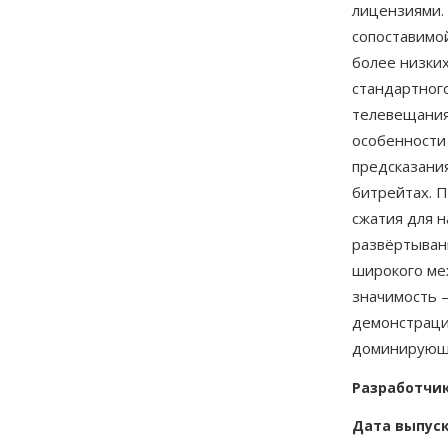
лицензиями. 
сопоставимо
более низки
стандартного
телевещания
особенности
предсказани
битрейтах. П
сжатия для 
развёртывани
широкого ме
значимость 
демонстраци
доминирующи
Разработчи
Дата выпус