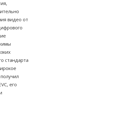
ия,
чительно
ия видео от
 цифрового
кие
ежимы
изких
го стандарта
широкое
 получил
VC, его
и