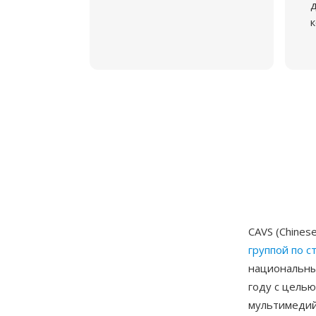
д
к
CAVS (Chines
группой по с
национальный
году с цель
мультимедий