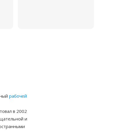
нный
рабочей
товал в 2002
ещательной и
ностранными