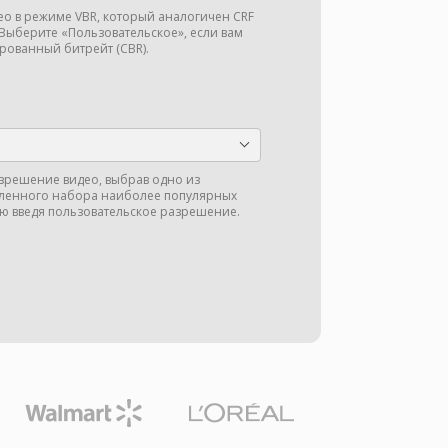
део в режиме VBR, который аналогичен CRF
 Выберите «Пользовательское», если вам
рованный битрейт (CBR).
зрешение видео, выбрав одно из
ленного набора наиболее популярных
ю введя пользовательское разрешение.