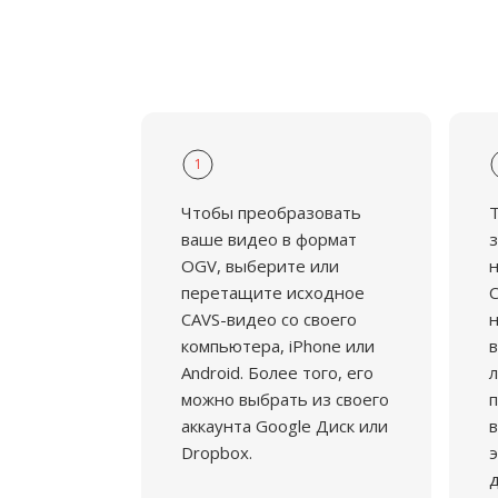
патентных ограничений является прио
1
Чтобы преобразовать
ваше видео в формат
з
OGV, выберите или
н
перетащите исходное
C
CAVS-видео со своего
н
компьютера, iPhone или
в
Android. Более того, его
л
можно выбрать из своего
аккаунта Google Диск или
в
Dropbox.
э