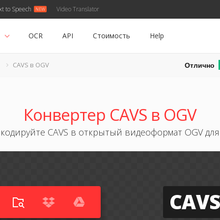
xt to Speech
Video Translator
ь
OCR
API
Стоимость
Help
Отлично
S
CAVS в OGV
Конвертер CAVS в OGV
кодируйте CAVS в открытый видеоформат OGV для
CAV