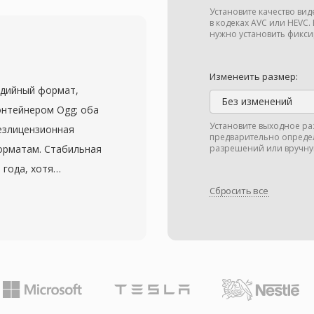
я, сопоставимой с
Установите качество ви
ой структуре и
в кодеках AVC или HEVC.
нужно установить фикси
ых расходах. Стандарт
тандартного до
Изменеить размер:
ак для наземного
едийный формат,
ирокополосного
Без изменений
онтейнером Ogg; оба
обенности включают
Установите выходное ра
безлицензионная
предварительно опреде
ственные режимы
орматам. Стабильная
разрешений или вручну
снижения блочных
 года, хотя
вительство Китая
ве кодека VP3,
Сбросить все
ного стандарта сжатия
es. Theora сжимает
 телевещания,
движения с
приставках и
косинусного
S не получил широкого
примерно
равнению с H.264 или
алогичных битрейтах.
ии одного из
 схему