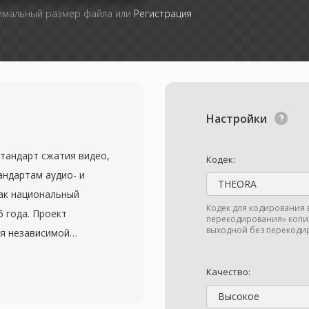
симальный размер файла или
Регистрация
Настройки
 стандарт сжатия видео,
Кодек:
андартам аудио- и
THEORA
ак национальный
Кодек для кодирования 
6 года. Проект
перекодирования» копир
выходной без перекодир
ия независимой
ательной и
я без зависимости от
Качество:
CAVS, также именуемый
Высокое