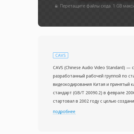
Перетащите файлы сюда. 1 GB мак
CAVS
CAVS (Chinese Audio Video Standard) —
разработанный рабочей группой по ст
видеокодирования Китая и принятый к
стандарт (GB/T 20090.2) в феврале 200
стартовал в 2002 году с целью создан
технологии сжатия для обширной вещ
подробнее
мультимедийной инфраструктуры Кита
кодеков с иностранными лицензиями. 