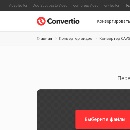
Video Editor
Add Subtitles to Video
Compress Video
GIF Editor
Te
Конвертироват
Главная
Конвертер видео
Конвертер CAV
Пере
Выберите файлы