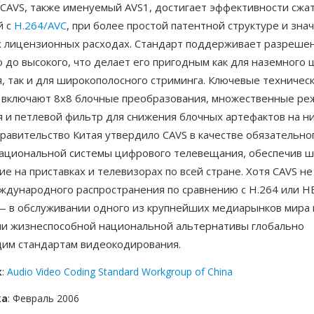
CAVS, также именуемый AVS1, достигает эффективности сжат
й с
H.264/AVC
, при более простой патентной структуре и зна
х лицензионных расходах. Стандарт поддерживает разрешен
 до высокого, что делает его пригодным как для наземного
, так и для широкополосного стриминга. Ключевые техничес
 включают 8x8 блочные преобразования, множественные р
я и петлевой фильтр для снижения блочных артефактов на н
равительство Китая утвердило CAVS в качестве обязательно
национальной системы цифрового телевещания, обеспечив 
е на приставках и телевизорах по всей стране. Хотя CAVS не
ждународного распространения по сравнению с H.264 или HE
— в обслуживании одного из крупнейших медиарынков мира 
и жизнеспособной национальной альтернативы глобально
м стандартам видеокодирования.
к
:
Audio Video Coding Standard Workgroup of China
ка
: Февраль 2006