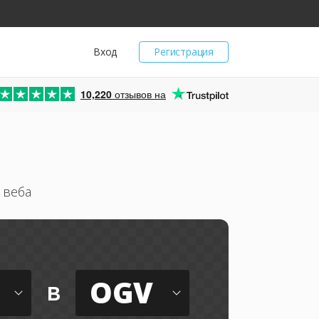
Вход
Регистрация
10,220
отзывов на
 веба
S
OGV
в