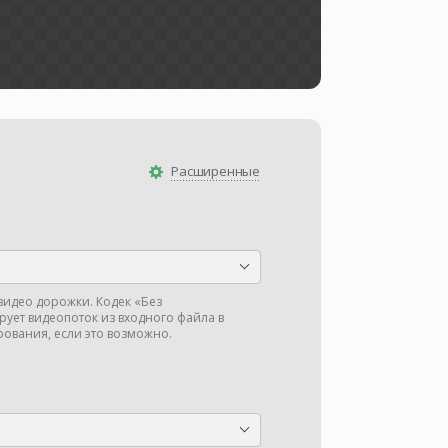
Расширенные
видео дорожки. Кодек «Без
ует видеопоток из входного файла в
ования, если это возможно.