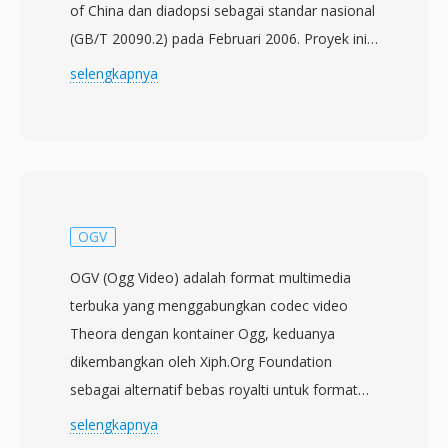
of China dan diadopsi sebagai standar nasional
(GB/T 20090.2) pada Februari 2006. Proyek ini
dimulai pada tahun 2002 dengan tujuan
selengkapnya
menciptakan teknologi kompresi independen
yang dapat melayani infrastruktur penyiaran
dan multimedia yang sangat besar di Tiongkok
tanpa bergantung pada codec berlisensi asing.
CAVS, juga disebut sebagai AVS1, mencapai
efisiensi kompresi yang sebanding dengan
OGV
H.264/AVC sambil menggunakan kerangka
OGV (Ogg Video) adalah format multimedia
paten yang lebih sederhana dengan biaya
terbuka yang menggabungkan codec video
lisensi yang jauh lebih rendah. Standar ini
Theora dengan kontainer Ogg, keduanya
mendukung resolusi video dari definisi standar
dikembangkan oleh Xiph.Org Foundation
hingga definisi tinggi, menjadikannya cocok
sebagai alternatif bebas royalti untuk format
untuk penyiaran televisi digital terestrial
media proprietary. Theora 1.0 mencapai rilis
selengkapnya
maupun streaming broadband. Fitur teknis
stabil pada November 2008, meskipun