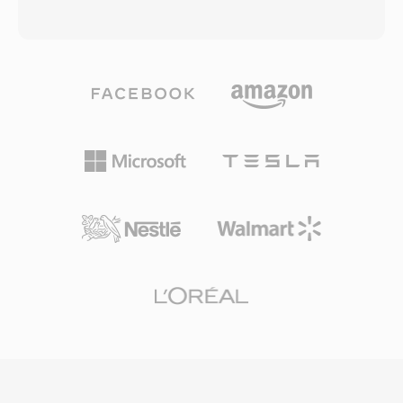
utamanya meliputi transformasi blok 8x8,
pengembangan telah berlangsung sejak tahun
mode prediksi ganda, dan filter loop yang
2002 berdasarkan codec VP3 yang
dirancang untuk mengurangi artefak blok pada
disumbangkan oleh On2 Technologies. Theora
bit rate rendah. Pemerintah Tiongkok
mengompresi video menggunakan kompensasi
mendukung CAVS sebagai standar kompresi
gerakan berbasis blok dengan pengodean
wajib untuk sistem penyiaran TV digital
discrete cosine transform, mencapai kualitas
nasional, memastikan penyebaran luas di set-
yang kurang lebih sebanding dengan MPEG-4
top box dan penerima televisi di seluruh negeri.
Part 2 pada bit rate yang serupa. Kontainer
Meskipun CAVS memiliki adopsi internasional
Ogg menggunakan skema multiplexing
yang terbatas dibandingkan H.264 atau HEVC,
berbasis halaman yang menyelingi video
signifikansinya terletak pada melayani salah
Theora dengan audio Vorbis atau Opus,
satu pasar media terbesar di dunia dan
mendukung fitur seperti chained streams untuk
menunjukkan alternatif nasional yang layak
penggabungan tanpa sambungan dan
untuk standar pengodean video yang
multiplexed streams untuk pemutaran
mendominasi secara global.
multimedia yang tersinkronisasi. OGV secara
historis signifikan dalam mendorong standar