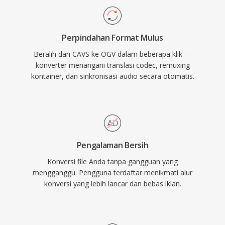
web terbuka, berfungsi sebagai salah satu
format video pertama yang bebas
Perpindahan Format Mulus
diimplementasikan dan diusulkan untuk elemen
Beralih dari CAVS ke OGV dalam beberapa klik —
video HTML5. Firefox dan Chrome sama-sama
konverter menangani translasi codec, remuxing
menyediakan dukungan OGV native,
kontainer, dan sinkronisasi audio secara otomatis.
menunjukkan bahwa video web dapat
berfungsi tanpa bergantung pada plugin
proprietary atau codec berlisensi. Format ini
juga mendukung audio FLAC lossless, stream
subtitle Kate, dan metadata Skeleton dalam
Pengalaman Bersih
kontainer Ogg. Meskipun WebM dan AV1
Konversi file Anda tanpa gangguan yang
sebagian besar telah menggantikan OGV dalam
mengganggu. Pengguna terdaftar menikmati alur
lanskap video open-source, format ini tetap
konversi yang lebih lancar dan bebas iklan.
tersedia di distribusi Linux, alat media open-
source, dan konteks di mana kebebasan penuh
dari masalah paten menjadi prioritas.