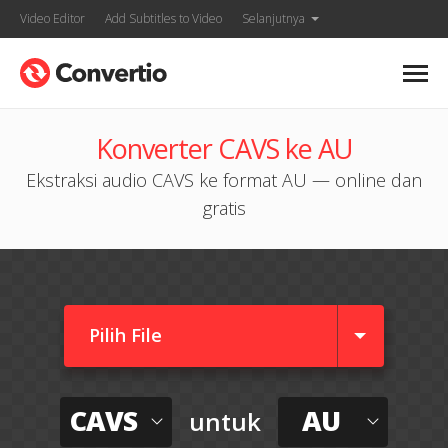
Video Editor
Add Subtitles to Video
Selanjutnya
Konverter CAVS ke AU
Ekstraksi audio CAVS ke format AU — online dan
gratis
Pilih File
CAVS
AU
untuk