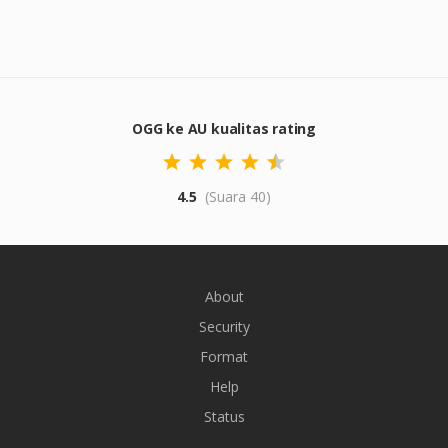
OGG ke AU kualitas rating
4.5
(Suara 40)
About
Security
Format
Help
Status