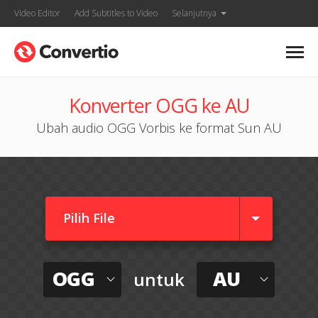
Video Editor
Add Subtitles to Video
Selanjutnya
Konverter OGG ke AU
Ubah audio OGG Vorbis ke format Sun AU
Pilih File
OGG
AU
untuk