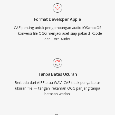
dari Apple menyediakan dukungan native di
macOS dan iOS, memastikan pemutaran
Format Developer Apple
latensi rendah dalam aplikasi profesional
CAF penting untuk pengembangan audio iOS/macOS
seperti Logic Pro dan Final Cut Pro. Untuk alur
— konversi file OGG menjadi aset siap pakai di Xcode
kerja ekosistem Apple yang membutuhkan
dan Core Audio.
keserbagunaan sekaligus skalabilitas, CAF
adalah pilihan yang sangat mumpuni.
Tanpa Batas Ukuran
Berbeda dari AIFF atau WAV, CAF tidak punya batas
ukuran file — tangani rekaman OGG panjang tanpa
batasan wadah.