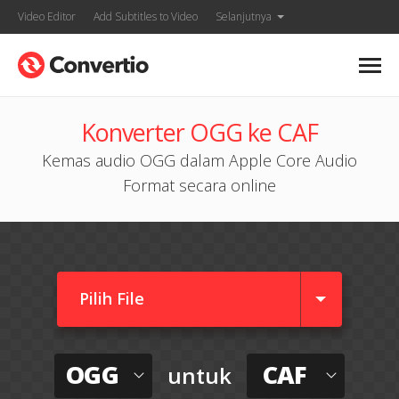
Video Editor
Add Subtitles to Video
Selanjutnya
Konverter OGG ke CAF
Kemas audio OGG dalam Apple Core Audio
Format secara online
Pilih File
OGG
CAF
untuk