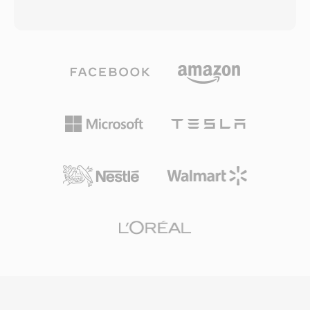
pembuat perangkat keras dapat
mendukung panjang tak terbatas. Kontainer ini
mengimplementasikan Vorbis tanpa
mengakomodasi hampir semua codec — AAC,
kekhawatiran royalti. Spotify mengandalkan
ALAC, MP3, PCM linear, IMA ADPCM, dan
Vorbis selama bertahun-tahun sebagai codec
lainnya — dalam satu wrapper yang terpadu.
streaming utamanya karena alasan ini. Format
Arsitektur berbasis chunk-nya menyimpan
ini juga menangani degradasi kualitas pada
audio bersama metadata yang kaya termasuk
bitrate rendah dengan lebih baik dibanding
layout channel, region penanda, anotasi, dan
banyak pesaing, itulah mengapa format ini
data MIDI. Keunggulan yang menonjol adalah
tetap populer dalam video game di mana
penanganan rekaman yang sangat panjang:
penyimpanan terbatas dan ribuan efek suara
broadcaster dan perekam lapangan dapat
bersaing untuk ruang. VLC, Firefox, Chrome,
menangkap audio kontinu berjam-jam tanpa
dan Android semuanya menyediakan decoding
batasan ukuran. Dukungan codec yang fleksibel
Vorbis native.
adalah kekuatan lain, karena satu kontainer
berfungsi baik kontennya adalah audio lossless
24-bit/192 kHz beresolusi tinggi maupun
speech terkompresi. Framework Core Audio