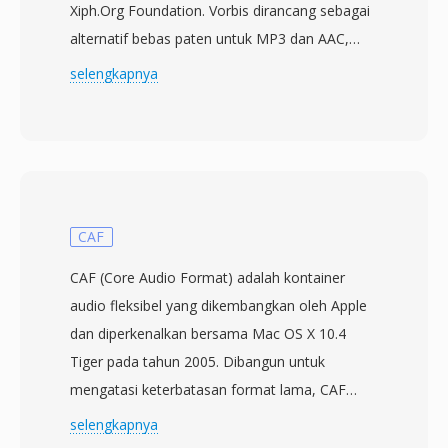
Xiph.Org Foundation. Vorbis dirancang sebagai
alternatif bebas paten untuk MP3 dan AAC,
menggunakan pengkodean modified discrete
selengkapnya
cosine transform (MDCT) dengan variable
bitrate encoding yang beradaptasi terhadap
kompleksitas sinyal per frame. Uji dengar buta
secara konsisten menunjukkan Vorbis
menghasilkan kualitas perseptual yang
menyamai atau melampaui MP3, terutama
CAF
dalam kisaran 96-192 kbps. Format ini
CAF (Core Audio Format) adalah kontainer
mendukung sample rate dari 8 kHz hingga 192
audio fleksibel yang dikembangkan oleh Apple
kHz dan 1 hingga 255 channel, mencakup
dan diperkenalkan bersama Mac OS X 10.4
segala kebutuhan dari suara mono hingga mix
Tiger pada tahun 2005. Dibangun untuk
surround. Keunggulan yang menonjol adalah
mengatasi keterbatasan format lama, CAF
tidak adanya biaya lisensi sama sekali —
menghilangkan batas ukuran file 4 GB yang
selengkapnya
pengembang game, platform streaming, dan
membatasi WAV dan AIFF, secara teoritis