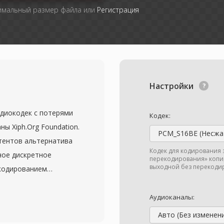
симальный размер файла или
Регистрация
Настройки
диокодек с потерями
Кодек:
ы Xiph.Org Foundation.
PCM_S16BE (Несжа
атентов альтернатива
Кодек для кодирования 
ное дискретное
перекодирования» копир
выходной без перекодир
 кодированием
ся к сложности
лушивания неизменно
Аудиоканалы:
 перцептивное
Авто (Без изменен