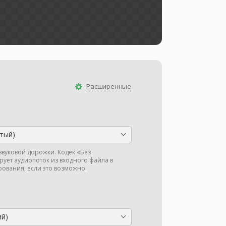
Расширенные
тый)
звуковой дорожки. Кодек «Без
ует аудиопоток из входного файла в
ования, если это возможно.
ий)