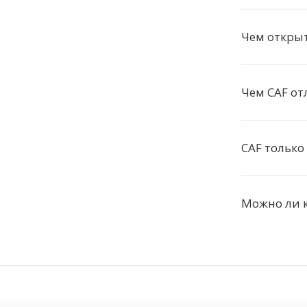
Чем открыт
Чем CAF от
CAF только
Можно ли к