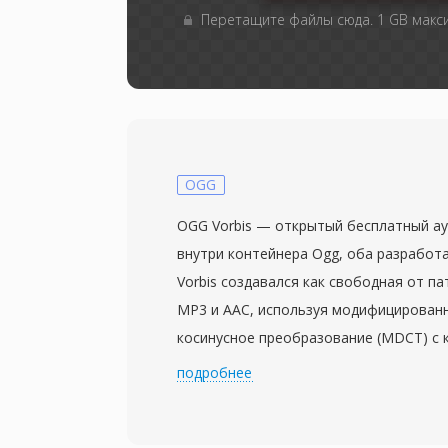
Перетащите файлы сюда. 1 GB мак
OGG
OGG Vorbis — открытый бесплатный ау
внутри контейнера Ogg, оба разработан
Vorbis создавался как свободная от п
MP3 и AAC, используя модифицирован
косинусное преобразование (MDCT) с
переменного битрейта, адаптирующим
подробнее
сигнала в каждом кадре. Слепые прос
показывают, что Vorbis обеспечивает