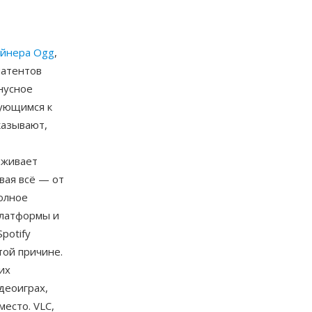
ейнера Ogg
,
патентов
нусное
рующимся к
казывают,
рживает
ывая всё — от
олное
платформы и
potify
той причине.
их
деоиграх,
есто. VLC,