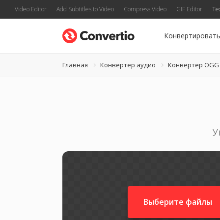
Video Editor
Add Subtitles to Video
Compress Video
GIF Editor
Te
Конвертироват
Главная
Конвертер аудио
Конвертер OGG
У
Выберите файлы