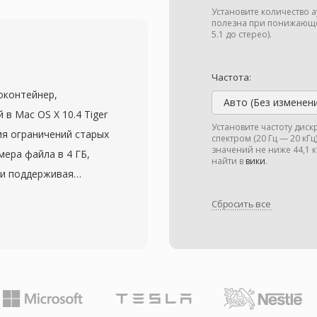
евосходящее его,
Установите количество 
 Формат поддерживает
полезна при понижающе
5.1 до стерео).
 кГц и от 1 до 255
лоса до
Частота:
 преимущество —
иоконтейнер,
слений: разработчики
Авто (Без изменен
в Mac OS X 10.4 Tiger
зводители
Установите частоту дис
ия ограничений старых
спектром (20 Гц — 20 кГ
ез забот о роялти.
значений не ниже 44,1
ера файла в 4 ГБ,
 основной
найти в
вики
.
ки поддерживая
ричине. Формат также
йнер вмещает
ей качества на низких
Сбросить все
, MP3, линейную ИКМ,
этому он остаётся
чке. Блочная
ще ограничено, а
одробными
т за место. VLC,
области маркеров,
т нативное
щее преимущество —
ей: вещатели и