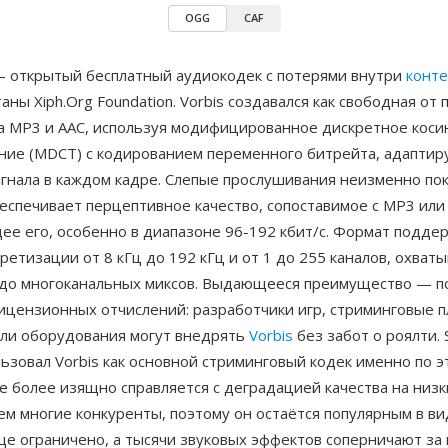
OGG
CAF
— открытый бесплатный аудиокодек с потерями внутри
конт
аны Xiph.Org Foundation. Vorbis создавался как свободная от 
а MP3 и AAC, используя модифицированное дискретное коси
ние (MDCT) с кодированием переменного битрейта, адапти
игнала в каждом кадре. Слепые прослушивания неизменно по
беспечивает перцептивное качество, сопоставимое с MP3 или
ее его, особенно в диапазоне 96-192 кбит/с. Формат подде
ретизации от 8 кГц до 192 кГц и от 1 до 255 каналов, охват
 до многоканальных миксов. Выдающееся преимущество — п
лицензионных отчислений: разработчики игр, стриминговые 
ли оборудования могут внедрять
Vorbis
без забот о роялти. S
ьзовал Vorbis как основной стриминговый кодек именно по э
 более изящно справляется с деградацией качества на низк
ем многие конкуренты, поэтому он остаётся популярным в ви
е ограничено, а тысячи звуковых эффектов соперничают за м