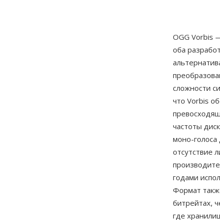
OGG Vorbis 
оба разработ
альтернатив
преобразова
сложности с
что Vorbis о
превосходящ
частоты диск
моно-голоса
отсутствие 
производите
годами испол
Формат также
битрейтах, ч
где хранилищ