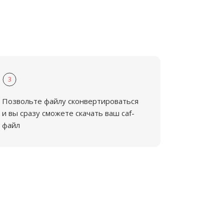
3
Позвольте файлу сконвертироваться
и вы сразу сможете скачать ваш caf-
файл