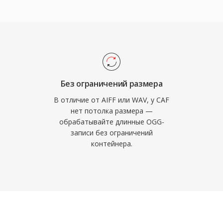
овать часы
о размеру. Гибкая
я сторона, ведь один
тным lossless-аудио 24
реймворк Core Audio от
у на macOS и iOS,
Без ограничений размера
задержкой в
В отличие от AIFF или WAV, у CAF
o и Final Cut Pro. Для
нет потолка размера —
обрабатывайте длинные OGG-
e, требующих
записи без ограничений
штабируемости, CAF —
контейнера.