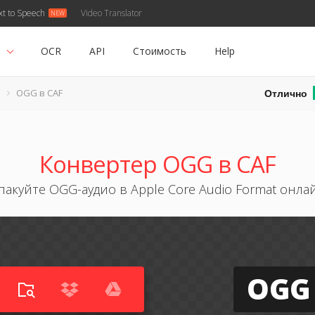
xt to Speech
Video Translator
ь
OCR
API
Стоимость
Help
Отлично
OGG в CAF
Конвертер OGG в CAF
пакуйте OGG-аудио в Apple Core Audio Format онла
OGG