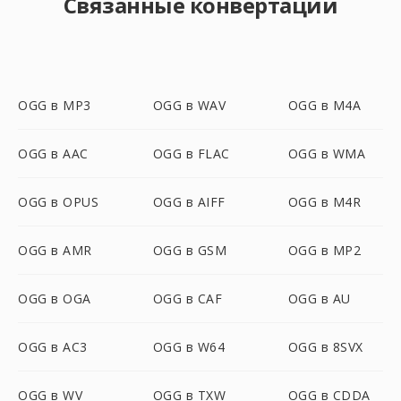
Связанные конвертации
OGG в MP3
OGG в WAV
OGG в M4A
OGG в AAC
OGG в FLAC
OGG в WMA
OGG в OPUS
OGG в AIFF
OGG в M4R
OGG в AMR
OGG в GSM
OGG в MP2
OGG в OGA
OGG в CAF
OGG в AU
OGG в AC3
OGG в W64
OGG в 8SVX
OGG в WV
OGG в TXW
OGG в CDDA