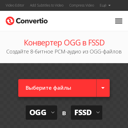
Video Editor
Add Subtitles to Video
Compress Video
Ещё
Конвертер OGG в FSSD
Создайте 8-битное PCM-аудио из OGG-файлов
Выберите файлы
OGG
FSSD
в