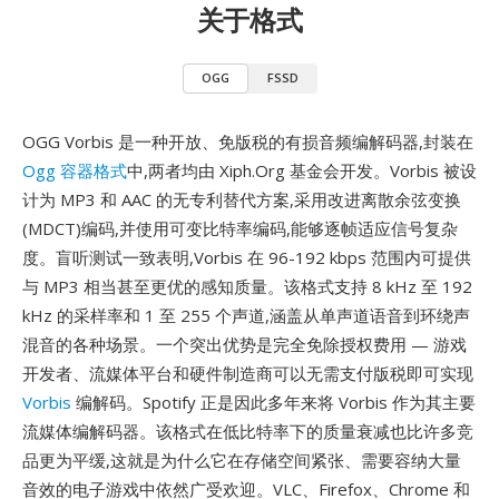
关于格式
OGG
FSSD
OGG Vorbis 是一种开放、免版税的有损音频编解码器,封装在
Ogg 容器格式
中,两者均由 Xiph.Org 基金会开发。Vorbis 被设
计为 MP3 和 AAC 的无专利替代方案,采用改进离散余弦变换
(MDCT)编码,并使用可变比特率编码,能够逐帧适应信号复杂
度。盲听测试一致表明,Vorbis 在 96-192 kbps 范围内可提供
与 MP3 相当甚至更优的感知质量。该格式支持 8 kHz 至 192
kHz 的采样率和 1 至 255 个声道,涵盖从单声道语音到环绕声
混音的各种场景。一个突出优势是完全免除授权费用 — 游戏
开发者、流媒体平台和硬件制造商可以无需支付版税即可实现
Vorbis
编解码。Spotify 正是因此多年来将 Vorbis 作为其主要
流媒体编解码器。该格式在低比特率下的质量衰减也比许多竞
品更为平缓,这就是为什么它在存储空间紧张、需要容纳大量
音效的电子游戏中依然广受欢迎。VLC、Firefox、Chrome 和