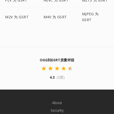
FLV 为 GSRT
HEVC 为 GSRT
M2TS 为 GSRT
MJPEG 为
M2V 为 GSRT
M4V 为 GSRT
GSRT
OGG到GSRT质量评级
4.3
(3票)
About
Security