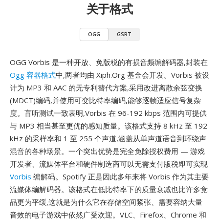
关于格式
OGG
GSRT
OGG Vorbis 是一种开放、免版税的有损音频编解码器,封装在
Ogg 容器格式
中,两者均由 Xiph.Org 基金会开发。Vorbis 被设
计为 MP3 和 AAC 的无专利替代方案,采用改进离散余弦变换
(MDCT)编码,并使用可变比特率编码,能够逐帧适应信号复杂
度。盲听测试一致表明,Vorbis 在 96-192 kbps 范围内可提供
与 MP3 相当甚至更优的感知质量。该格式支持 8 kHz 至 192
kHz 的采样率和 1 至 255 个声道,涵盖从单声道语音到环绕声
混音的各种场景。一个突出优势是完全免除授权费用 — 游戏
开发者、流媒体平台和硬件制造商可以无需支付版税即可实现
Vorbis
编解码。Spotify 正是因此多年来将 Vorbis 作为其主要
流媒体编解码器。该格式在低比特率下的质量衰减也比许多竞
品更为平缓,这就是为什么它在存储空间紧张、需要容纳大量
音效的电子游戏中依然广受欢迎。VLC、Firefox、Chrome 和