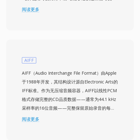
度。盲听测试一致表明,Vorbis 在 96-192 kbps 范
阅读更多
围内可提供与 MP3 相当甚至更优的感知质量。该
格式支持 8 kHz 至 192 kHz 的采样率和 1 至 255
个声道,涵盖从单声道语音到环绕声混音的各种场
景。一个突出优势是完全免除授权费用 — 游戏开
发者、流媒体平台和硬件制造商可以无需支付版税
即可实现 Vorbis 编解码。Spotify 正是因此多年来
AIFF
将 Vorbis 作为其主要流媒体编解码器。该格式在
AIFF（Audio Interchange File Format）由Apple
低比特率下的质量衰减也比许多竞品更为平缓,这
于1988年开发，其结构设计源自Electronic Arts的
就是为什么它在存储空间紧张、需要容纳大量音效
IFF标准。作为无压缩音频容器，AIFF以线性PCM
的电子游戏中依然广受欢迎。VLC、Firefox、
格式存储完整的CD品质数据——通常为44.1 kHz
Chrome 和 Android 均提供原生 Vorbis 解码支
采样率的16位音频——完整保留原始录音的每一
持。
个细节，不进行有损编码。该格式以块结构组织内
阅读更多
容，还可携带标记、乐器定义和注释等元数据。
macOS平台上的专业音频工程师经常依赖AIFF，