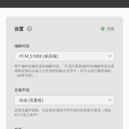
设置
高级
编解码器:
PCM_S16BE (未压缩)
用于编码音频轨道的编解码器。 “不进行重新编码”的编解码器会直
接将音频流从输入文件复制到输出文件中，而不会进行重新编码
（如有可能）。
音频声道:
自动 (无更改)
设置音频声道数。此设置在缩混不同声道时效果最为显著（例如，
从5.1至立体声）。