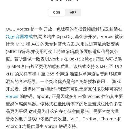
OGG
AIFF
OGG Vorbis 是一种开放、免版税的有损音频编解码器,封装在
Ogg 容器格式
中,两者均由 Xiph.Org 基金会开发。Vorbis 被设
计为 MP3 和 AAC 的无专利替代方案,采用改进离散余弦变换
(MDCT)编码,并使用可变比特率编码,能够逐帧适应信号复杂
度。盲听测试一致表明,Vorbis 在 96-192 kbps 范围内可提供
与 MP3 相当甚至更优的感知质量。该格式支持 8 kHz 至 192
kHz 的采样率和 1 至 255 个声道,涵盖从单声道语音到环绕声
混音的各种场景。一个突出优势是完全免除授权费用 — 游戏
开发者、流媒体平台和硬件制造商可以无需支付版税即可实现
Vorbis
编解码。Spotify 正是因此多年来将 Vorbis 作为其主要
流媒体编解码器。该格式在低比特率下的质量衰减也比许多竞
品更为平缓,这就是为什么它在存储空间紧张、需要容纳大量
音效的电子游戏中依然广受欢迎。VLC、Firefox、Chrome 和
Android 均提供原生 Vorbis 解码支持。