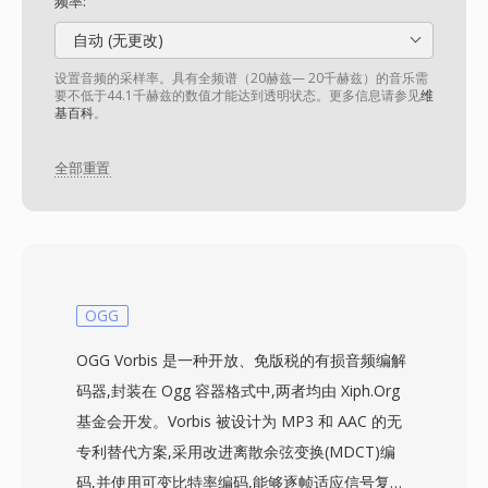
频率:
自动 (无更改)
设置音频的采样率。具有全频谱（20赫兹— 20千赫兹）的音乐需
要不低于44.1千赫兹的数值才能达到透明状态。更多信息请参见
维
基百科
。
全部重置
OGG
OGG Vorbis 是一种开放、免版税的有损音频编解
码器,封装在 Ogg 容器格式中,两者均由 Xiph.Org
基金会开发。Vorbis 被设计为 MP3 和 AAC 的无
专利替代方案,采用改进离散余弦变换(MDCT)编
码,并使用可变比特率编码,能够逐帧适应信号复杂