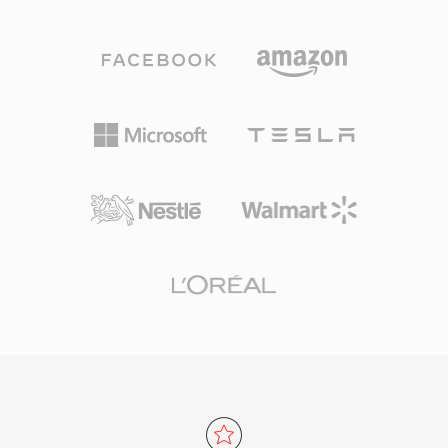
因为它在编辑和母带制作的每个阶段都能保证比特
级的完美保真度。一个显著优势是零代际损失：与
MP3或AAC不同，反复保存不会降低信号质量。
另一个强项是与Apple专业工具的无缝集成，包括
Logic Pro和GarageBand，AIFF在这些软件中作
为原生工作格式使用。该容器支持多种采样率和最
高32位的位深度，可满足超越CD品质规格的高分
辨率工作流需求。对于优先考虑无损完整性而非存
储效率的用户，AIFF在录音行业中始终是值得信
赖的选择。