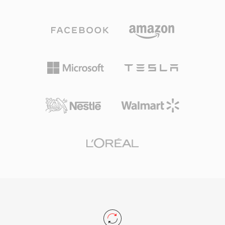
因为它在编辑和母带制作的每个阶段都能保证比特
级的完美保真度。一个显著优势是零代际损失：与
MP3或AAC不同，反复保存不会降低信号质量。
另一个强项是与Apple专业工具的无缝集成，包括
Logic Pro和GarageBand，AIFF在这些软件中作
为原生工作格式使用。该容器支持多种采样率和最
高32位的位深度，可满足超越CD品质规格的高分
辨率工作流需求。对于优先考虑无损完整性而非存
储效率的用户，AIFF在录音行业中始终是值得信
赖的选择。