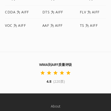
CDDA 为 AIFF
DTS 为 AIFF
FLV 为 AIFF
VOC 为 AIFF
AAF 为 AIFF
TS 为 AIFF
WMA到AIFF质量评级
4.8
(220票)
About