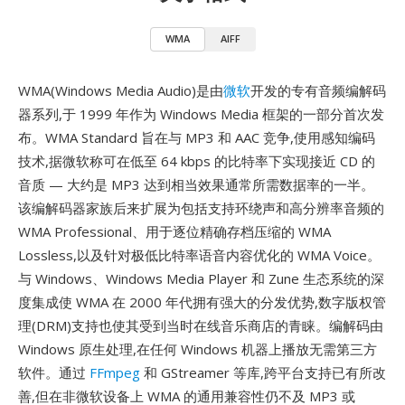
WMA
AIFF
WMA(Windows Media Audio)是由
微软
开发的专有音频编解码
器系列,于 1999 年作为 Windows Media 框架的一部分首次发
布。WMA Standard 旨在与 MP3 和 AAC 竞争,使用感知编码
技术,据微软称可在低至 64 kbps 的比特率下实现接近 CD 的
音质 — 大约是 MP3 达到相当效果通常所需数据率的一半。
该编解码器家族后来扩展为包括支持环绕声和高分辨率音频的
WMA Professional、用于逐位精确存档压缩的 WMA
Lossless,以及针对极低比特率语音内容优化的 WMA Voice。
与 Windows、Windows Media Player 和 Zune 生态系统的深
度集成使 WMA 在 2000 年代拥有强大的分发优势,数字版权管
理(DRM)支持也使其受到当时在线音乐商店的青睐。编解码由
Windows 原生处理,在任何 Windows 机器上播放无需第三方
软件。通过
FFmpeg
和 GStreamer 等库,跨平台支持已有所改
善,但在非微软设备上 WMA 的通用兼容性仍不及 MP3 或