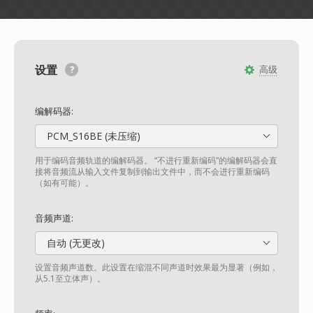
设置
高级
编解码器:
PCM_S16BE (未压缩)
用于编码音频轨道的编解码器。 “不进行重新编码”的编解码器会直
接将音频流从输入文件复制到输出文件中，而不会进行重新编码
（如有可能）。
音频声道:
自动 (无更改)
设置音频声道数。此设置在缩混不同声道时效果最为显著（例如，
从5.1至立体声）。