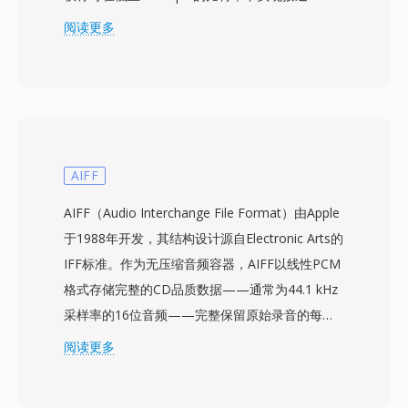
的音质 — 大约是 MP3 达到相当效果通常所需数
阅读更多
据率的一半。该编解码器家族后来扩展为包括支持
环绕声和高分辨率音频的 WMA Professional、用
于逐位精确存档压缩的 WMA Lossless,以及针对
极低比特率语音内容优化的 WMA Voice。与
Windows、Windows Media Player 和 Zune 生态
系统的深度集成使 WMA 在 2000 年代拥有强大的
AIFF
分发优势,数字版权管理(DRM)支持也使其受到当
AIFF（Audio Interchange File Format）由Apple
时在线音乐商店的青睐。编解码由 Windows 原生
于1988年开发，其结构设计源自Electronic Arts的
处理,在任何 Windows 机器上播放无需第三方软
IFF标准。作为无压缩音频容器，AIFF以线性PCM
件。通过 FFmpeg 和 GStreamer 等库,跨平台支
格式存储完整的CD品质数据——通常为44.1 kHz
持已有所改善,但在非微软设备上 WMA 的通用兼
采样率的16位音频——完整保留原始录音的每一
容性仍不及 MP3 或 AAC。该格式仍出现在旧版媒
个细节，不进行有损编码。该格式以块结构组织内
阅读更多
体库中,不过更新的编解码器已在很大程度上取代
容，还可携带标记、乐器定义和注释等元数据。
了它在流媒体和便携设备中的地位。
macOS平台上的专业音频工程师经常依赖AIFF，