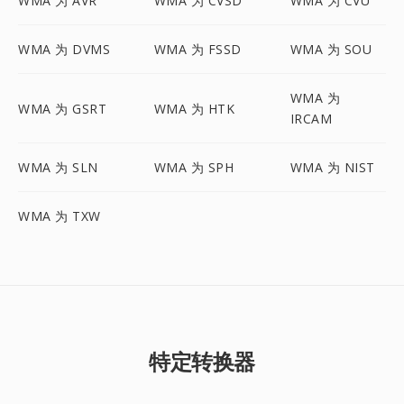
WMA 为 AVR
WMA 为 CVSD
WMA 为 CVU
WMA 为 DVMS
WMA 为 FSSD
WMA 为 SOU
WMA 为
WMA 为 GSRT
WMA 为 HTK
IRCAM
WMA 为 SLN
WMA 为 SPH
WMA 为 NIST
WMA 为 TXW
特定转换器