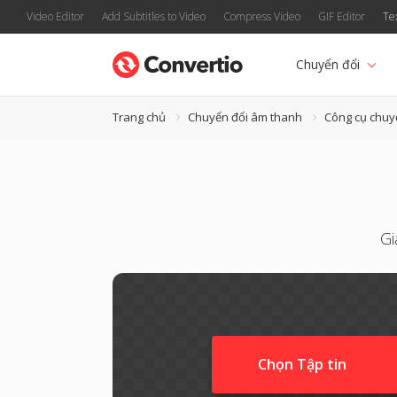
Video Editor
Add Subtitles to Video
Compress Video
GIF Editor
Te
Chuyển đổi
Trang chủ
Chuyển đổi âm thanh
Công cụ chu
Gi
Chọn Tập tin