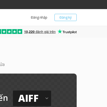
Đăng nhập
Đăng ký
10,220
đánh giá trên
sửa
AIFF
ến