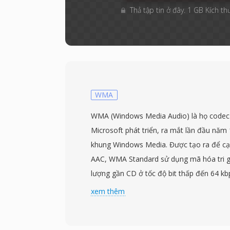
Thả tập tin ở đây. 1 GB Kích th
WMA
WMA (Windows Media Audio) là họ codec
Microsoft phát triển, ra mắt lần đầu nă
khung Windows Media. Được tạo ra để cạ
AAC, WMA Standard sử dụng mã hóa tri gi
lượng gần CD ở tốc độ bit thấp đến 64 
tốc độ dữ liệu MP3 thường cần cho kết q
xem thêm
codec phát triển thêm WMA Professional
độ phân giải cao, WMA Lossless cho nén l