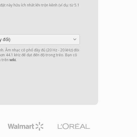
ặt này hữu ích nhất khi trộn kênh (ví dụ: từ 5.1
y đổi)
nh. Âm nhạc có phổ đầy đủ (20 Hz - 20 kHz) đòi
 hơn 44.1 kHz để đạt đến độ trong trẻo. Bạn có
n trên
wiki
.