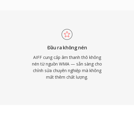
công cụ chuyên nghiệp
and, nơi AIFF đóng vai
trợ nhiều tốc độ lấy mẫu
quy trình làm việc độ
bất kỳ ai ưu tiên tính
IFF vẫn là lựa chọn đáng
Đầu ra không nén
AIFF cung cấp âm thanh thô không
nén từ nguồn WMA — sẵn sàng cho
chỉnh sửa chuyên nghiệp mà không
mất thêm chất lượng.