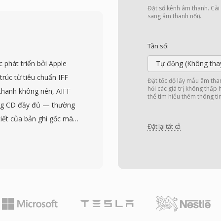
 tốc độ bit rất thấp.
Đặt số kênh âm thanh. Cài đ
 Player và hệ sinh thái
sang âm thanh nổi).
i mạnh mẽ suốt thập
ỹ thuật số (DRM) khiến nó
Tần số:
 thời kỳ đó. Mã hóa và
 phát triển bởi Apple
Tự động (Không tha
, không cần phần mềm
rúc từ tiêu chuẩn IFF
Đặt tốc độ lấy mẫu âm tha
indows nào. Hỗ trợ đa
hỏi các giá trị không thấp
 thanh không nén, AIFF
thể tìm hiểu thêm thông ti
 viện như FFmpeg và
ượng CD đầy đủ — thường
 phổ quát hơn MP3 hay
tiết của bản ghi gốc mà
ịnh dạng vẫn xuất hiện
Đặt lại tất cả
tổ chức nội dung thành
i hơn phần lớn đã thay
hư đánh dấu, định nghĩa
động.
huyên nghiệp trên
ộ trung thực bit-perfect
g. Một ưu điểm quan
 các lần lưu: khác với
iờ làm giảm tín hiệu. Thế