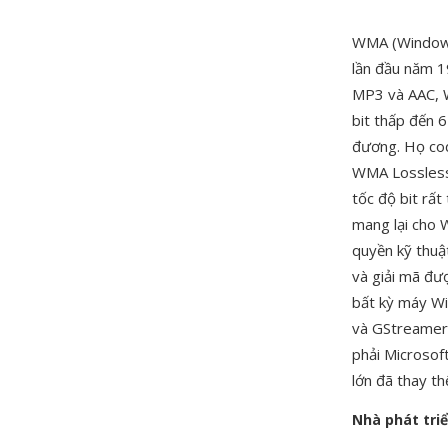
WMA (Windows
lần đầu năm 1
MP3 và AAC, W
bit thấp đến 
đương. Họ cod
WMA Lossless 
tốc độ bit rấ
mang lại cho 
quyền kỹ thuậ
và giải mã đư
bất kỳ máy Wi
và GStreamer,
phải Microsof
lớn đã thay t
Nhà phát tri