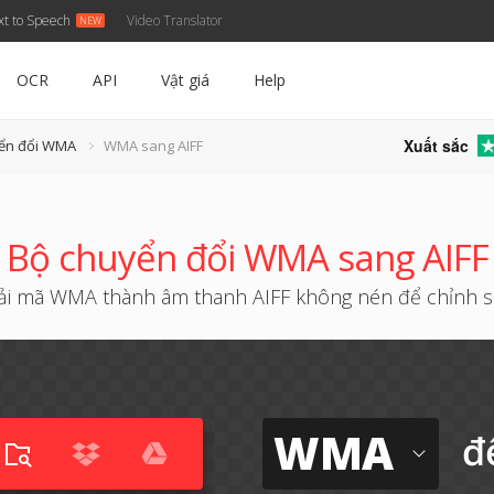
xt to Speech
Video Translator
OCR
API
Vật giá
Help
Xuất sắc
yển đổi WMA
WMA sang AIFF
Bộ chuyển đổi WMA sang AIFF
ải mã WMA thành âm thanh AIFF không nén để chỉnh 
WMA
đ