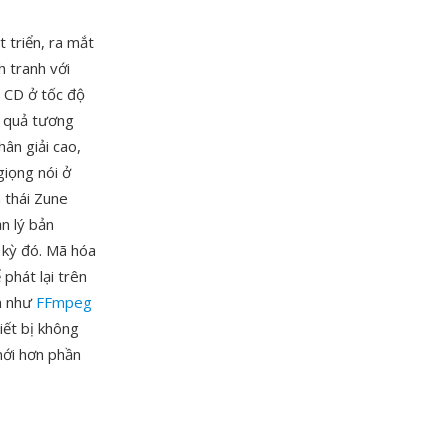
 triển, ra mắt
 tranh với
 CD ở tốc độ
t quả tương
ân giải cao,
giọng nói ở
 thái Zune
n lý bản
 kỳ đó. Mã hóa
phát lại trên
ện như
FFmpeg
ết bị không
mới hơn phần