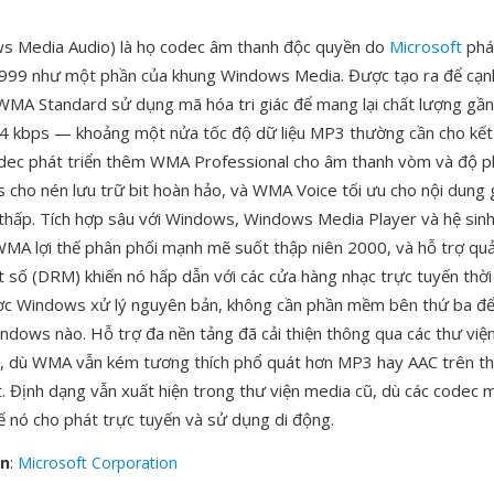
 Media Audio) là họ codec âm thanh độc quyền do
Microsoft
phát
999 như một phần của khung Windows Media. Được tạo ra để cạnh
MA Standard sử dụng mã hóa tri giác để mang lại chất lượng gần
64 kbps — khoảng một nửa tốc độ dữ liệu MP3 thường cần cho kế
ec phát triển thêm WMA Professional cho âm thanh vòm và độ ph
cho nén lưu trữ bit hoàn hảo, và WMA Voice tối ưu cho nội dung 
t thấp. Tích hợp sâu với Windows, Windows Media Player và hệ sinh
WMA lợi thế phân phối mạnh mẽ suốt thập niên 2000, và hỗ trợ quả
t số (DRM) khiến nó hấp dẫn với các cửa hàng nhạc trực tuyến thời
ợc Windows xử lý nguyên bản, không cần phần mềm bên thứ ba để 
ndows nào. Hỗ trợ đa nền tảng đã cải thiện thông qua các thư vi
 dù WMA vẫn kém tương thích phổ quát hơn MP3 hay AAC trên thi
t. Định dạng vẫn xuất hiện trong thư viện media cũ, dù các codec 
hế nó cho phát trực tuyến và sử dụng di động.
ển
:
Microsoft Corporation