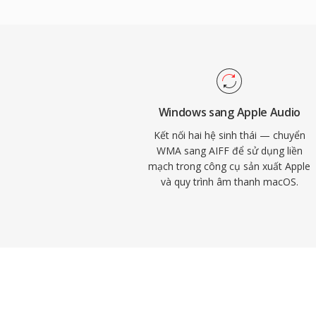
mạnh khác là tích hợp liền mạch với các 
của Apple bao gồm Logic Pro và GarageB
trò định dạng làm việc gốc. Container hỗ 
và độ sâu bit lên đến 32-bit, đáp ứng các 
phân giải cao vượt quá chất lượng CD. Với 
toàn vẹn lossless hơn hiệu quả lưu trữ, A
Windows sang Apple Audio
tin cậy trong ngành thu âm.
Kết nối hai hệ sinh thái — chuyển
WMA sang AIFF để sử dụng liền
mạch trong công cụ sản xuất Apple
và quy trình âm thanh macOS.