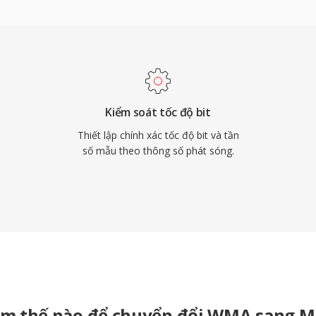
trễ mã hóa cũng ngắn
sóng trực tiếp nơi đồng
 điểm giữ MP2 phù hợp
óa: suy giảm nhẹ nhàng
 hiệu phát sóng qua không
 phát sóng thời gian
Kiểm soát tốc độ bit
trên khắp các khung phát
Thiết lập chính xác tốc độ bit và tần
số mẫu theo thông số phát sóng.
m thế nào để chuyển đổi WMA sang 