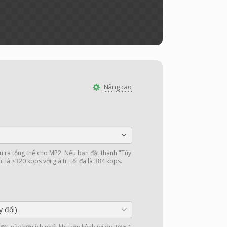
Nâng cao
ầu ra tổng thể cho MP2. Nếu bạn đặt thành "Tùy
 là ≥320 kbps với giá trị tối đa là 384 kbps.
y đổi)