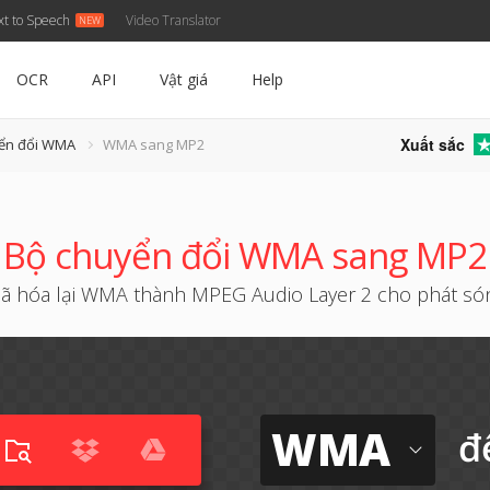
xt to Speech
Video Translator
OCR
API
Vật giá
Help
Xuất sắc
yển đổi WMA
WMA sang MP2
Bộ chuyển đổi WMA sang MP2
ã hóa lại WMA thành MPEG Audio Layer 2 cho phát só
WMA
đ