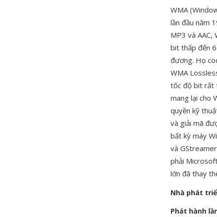
WMA (Windows
lần đầu năm 1
MP3 và AAC, W
bit thấp đến 
đương. Họ cod
WMA Lossless 
tốc độ bit rấ
mang lại cho 
quyền kỹ thuậ
và giải mã đư
bất kỳ máy Wi
và GStreamer,
phải Microsof
lớn đã thay t
Nhà phát tri
Phát hành lầ