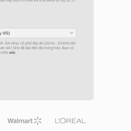
ặt này hữu ích nhất khi trộn kênh (ví dụ: từ 5.1
y đổi)
nh. Âm nhạc có phổ đầy đủ (20 Hz - 20 kHz) đòi
 hơn 44.1 kHz để đạt đến độ trong trẻo. Bạn có
n trên
wiki
.