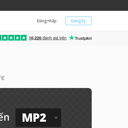
Đăng nhập
Đăng ký
10,220
đánh giá trên
ng
MP2
ến