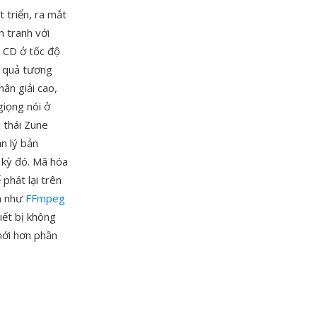
 triển, ra mắt
 tranh với
 CD ở tốc độ
t quả tương
ân giải cao,
giọng nói ở
 thái Zune
n lý bản
 kỳ đó. Mã hóa
phát lại trên
ện như
FFmpeg
ết bị không
mới hơn phần