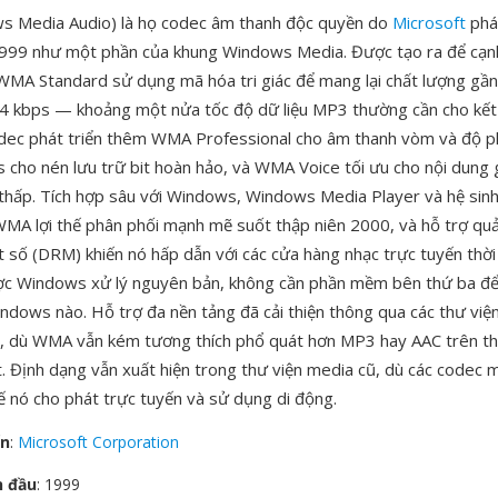
 Media Audio) là họ codec âm thanh độc quyền do
Microsoft
phát
999 như một phần của khung Windows Media. Được tạo ra để cạnh
MA Standard sử dụng mã hóa tri giác để mang lại chất lượng gần
64 kbps — khoảng một nửa tốc độ dữ liệu MP3 thường cần cho kế
ec phát triển thêm WMA Professional cho âm thanh vòm và độ ph
cho nén lưu trữ bit hoàn hảo, và WMA Voice tối ưu cho nội dung 
t thấp. Tích hợp sâu với Windows, Windows Media Player và hệ sinh
WMA lợi thế phân phối mạnh mẽ suốt thập niên 2000, và hỗ trợ quả
t số (DRM) khiến nó hấp dẫn với các cửa hàng nhạc trực tuyến thời
ợc Windows xử lý nguyên bản, không cần phần mềm bên thứ ba để 
ndows nào. Hỗ trợ đa nền tảng đã cải thiện thông qua các thư vi
 dù WMA vẫn kém tương thích phổ quát hơn MP3 hay AAC trên thi
t. Định dạng vẫn xuất hiện trong thư viện media cũ, dù các codec 
hế nó cho phát trực tuyến và sử dụng di động.
ển
:
Microsoft Corporation
n đầu
: 1999