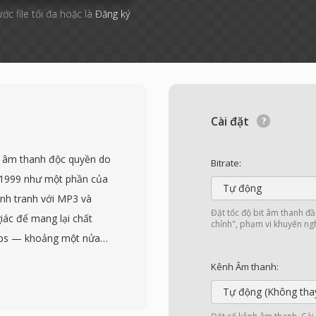
ước file tối đa hoặc là
Đăng ký
Cài đặt
 âm thanh độc quyền do
Bitrate:
m 1999 như một phần của
Tự động
nh tranh với MP3 và
Đặt tốc độ bit âm thanh đ
ác để mang lại chất
chỉnh", phạm vi khuyến nghị
kbps — khoảng một nửa
uả tương đương. Họ
Kênh Âm thanh:
 cho âm thanh vòm và
Tự động (Không tha
ưu trữ bit hoàn hảo, và