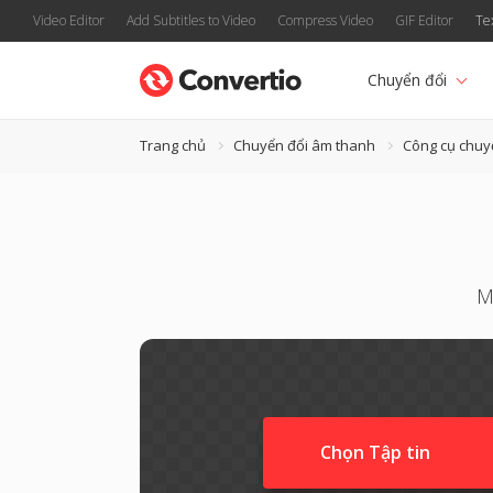
Video Editor
Add Subtitles to Video
Compress Video
GIF Editor
Te
Chuyển đổi
Trang chủ
Chuyển đổi âm thanh
Công cụ chu
M
Chọn Tập tin