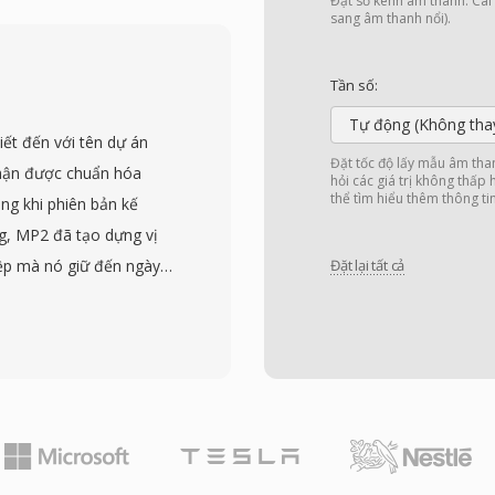
 tốc độ bit rất thấp.
Đặt số kênh âm thanh. Cài đ
sang âm thanh nổi).
 Player và hệ sinh thái
i mạnh mẽ suốt thập
Tần số:
ỹ thuật số (DRM) khiến nó
Tự động (Không tha
 thời kỳ đó. Mã hóa và
ết đến với tên dự án
, không cần phần mềm
Đặt tốc độ lấy mẫu âm tha
hận được chuẩn hóa
hỏi các giá trị không thấp
indows nào. Hỗ trợ đa
thể tìm hiểu thêm thông ti
ng khi phiên bản kế
 viện như FFmpeg và
ng, MP2 đã tạo dựng vị
 phổ quát hơn MP3 hay
iệp mà nó giữ đến ngày
Đặt lại tất cả
ịnh dạng vẫn xuất hiện
ụ qua bộ lọc polyphase,
i hơn phần lớn đã thay
nh ngưỡng che lấp, sau
động.
 dải phụ tương ứng.
92-384 kbps cho stereo,
ạp bộ mã hóa thấp hơn và
 đặc tính này giải thích
tiêu chuẩn máy quay