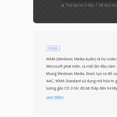
Thả tập tin ở đây. 1 GB Kích th
WMA
WMA (Windows Media Audio) là họ codec
Microsoft phát triển, ra mắt lần đầu nă
khung Windows Media. Được tạo ra để cạ
AAC, WMA Standard sử dụng mã hóa tri gi
lượng gần CD ở tốc độ bit thấp đến 64 
tốc độ dữ liệu MP3 thường cần cho kết q
xem thêm
codec phát triển thêm WMA Professional
độ phân giải cao, WMA Lossless cho nén l