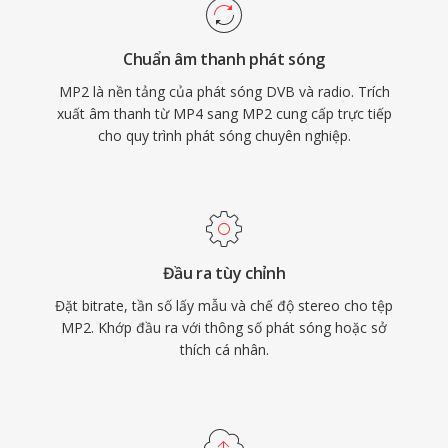
thiết yếu cho tín hiệu phát sóng qua không khí,
độ trễ mã hóa tối thiểu phù hợp chuỗi phát
Chuẩn âm thanh phát sóng
sóng thời gian thực, và sự chấp nhận pháp lý
MP2 là nền tảng của phát sóng DVB và radio. Trích
đã ăn sâu trên khắp các khung phát sóng Châu
xuất âm thanh từ MP4 sang MP2 cung cấp trực tiếp
Âu và Châu Á.
cho quy trình phát sóng chuyên nghiệp.
Đầu ra tùy chỉnh
Đặt bitrate, tần số lấy mẫu và chế độ stereo cho tệp
MP2. Khớp đầu ra với thông số phát sóng hoặc sở
thích cá nhân.