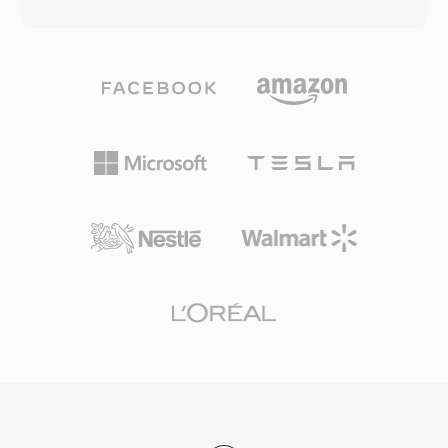
Codec chia âm thanh thành 32 dải phụ qua bộ
tuyến, thiết bị di động, camera kỹ thuật số và
lọc polyphase, áp dụng mô hình tâm lý âm học
thư viện phương tiện hệ điều hành. Video
để xác định ngưỡng che lấp, sau đó lượng tử
HTML5 với H.264 trong MP4 được hỗ trợ bởi
hóa và mã Huffman cho từng dải phụ tương
mọi trình duyệt web lớn, thiết lập tổ hợp này
ứng. Triển khai phát sóng điển hình sử dụng
làm chuẩn phổ quát cho truyền tải video web.
192-384 kbps cho stereo, cho chất lượng trong
Chi phí đóng gói hiệu quả, kết hợp với khả năng
suốt với độ phức tạp bộ mã hóa thấp hơn và
nén của các codec hiện đại mà nó mang theo,
khả năng chống lỗi tốt hơn Layer III. Những đặc
cho phép phân phối video chất lượng cao ở
tính này giải thích vì sao truyền hình DVB, radio
kích thước tệp thực tế trên các mạng bị giới
số DAB và tiêu chuẩn máy quay HDV đều bắt
hạn băng thông và thiết bị có dung lượng lưu
buộc hoặc ưu tiên MP2. Độ trễ mã hóa cũng
trữ hạn chế.
ngắn hơn — một đặc điểm quan trọng cho
phát sóng trực tiếp nơi đồng bộ hình miệng là
yếu tố then chốt. Ba ưu điểm giữ MP2 phù hợp
sau nhiều thập kỷ kể từ khi được chuẩn hóa:
suy giảm nhẹ nhàng khi gặp lỗi truyền tải —