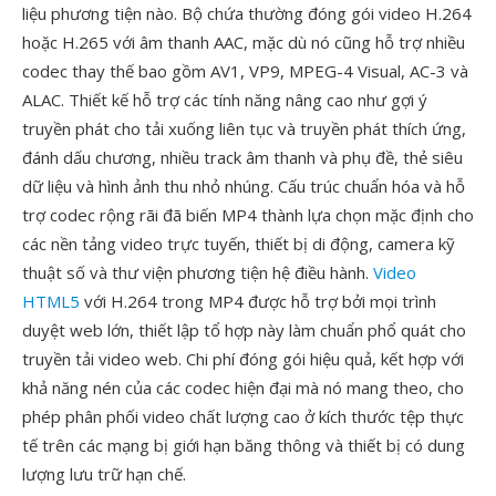
liệu phương tiện nào. Bộ chứa thường đóng gói video H.264
hoặc H.265 với âm thanh AAC, mặc dù nó cũng hỗ trợ nhiều
codec thay thế bao gồm AV1, VP9, MPEG-4 Visual, AC-3 và
ALAC. Thiết kế hỗ trợ các tính năng nâng cao như gợi ý
truyền phát cho tải xuống liên tục và truyền phát thích ứng,
đánh dấu chương, nhiều track âm thanh và phụ đề, thẻ siêu
dữ liệu và hình ảnh thu nhỏ nhúng. Cấu trúc chuẩn hóa và hỗ
trợ codec rộng rãi đã biến MP4 thành lựa chọn mặc định cho
các nền tảng video trực tuyến, thiết bị di động, camera kỹ
thuật số và thư viện phương tiện hệ điều hành.
Video
HTML5
với H.264 trong MP4 được hỗ trợ bởi mọi trình
duyệt web lớn, thiết lập tổ hợp này làm chuẩn phổ quát cho
truyền tải video web. Chi phí đóng gói hiệu quả, kết hợp với
khả năng nén của các codec hiện đại mà nó mang theo, cho
phép phân phối video chất lượng cao ở kích thước tệp thực
tế trên các mạng bị giới hạn băng thông và thiết bị có dung
lượng lưu trữ hạn chế.