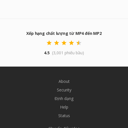
Xếp hạng chất lượng từ MP4 đến MP2
4.5
(3,001 phiếu bầu)
About
Security
Định dạng
Help
Status