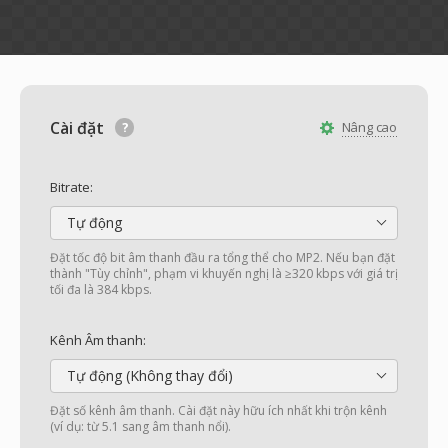
Cài đặt
Nâng cao
Bitrate:
Tự động
Đặt tốc độ bit âm thanh đầu ra tổng thể cho MP2. Nếu bạn đặt
thành "Tùy chỉnh", phạm vi khuyến nghị là ≥320 kbps với giá trị
tối đa là 384 kbps.
Kênh Âm thanh:
Tự động (Không thay đổi)
Đặt số kênh âm thanh. Cài đặt này hữu ích nhất khi trộn kênh
(ví dụ: từ 5.1 sang âm thanh nổi).