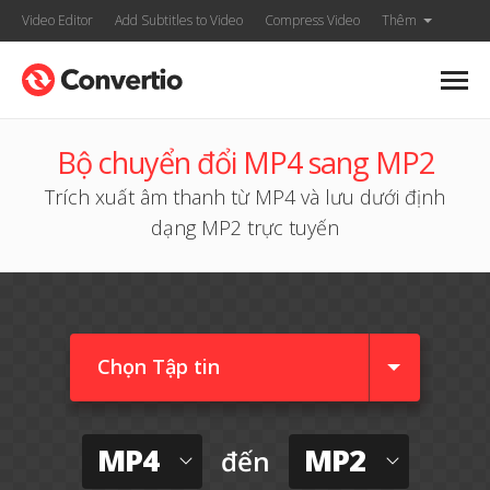
Video Editor
Add Subtitles to Video
Compress Video
Thêm
Bộ chuyển đổi MP4 sang MP2
Trích xuất âm thanh từ MP4 và lưu dưới định
dạng MP2 trực tuyến
Chọn Tập tin
MP4
MP2
đến