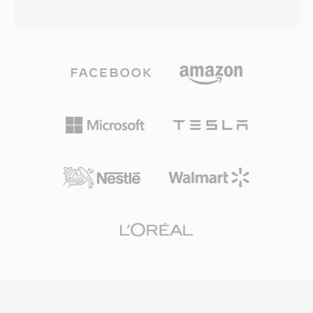
MP4&#039;ü çevrimiçi video platformları, mobil
aracılığıyla 32 alt banda ayırır, maskeleme
cihazlar, dijital kameralar ve işletim sistemi
eşiklerini belirlemek için psikoakustik model
medya kütüphaneleri için varsayılan tercih
uygular, ardından her alt bandı buna göre
haline getirmiştir. MP4 içinde H.264 ile HTML5
niceler ve Huffman kodlar. Tipik yayın
video, her büyük web tarayıcısı tarafından
dağıtımları stereo için 192-384 kbps kullanarak
desteklenerek web video dağıtımı için evrensel
Layer III&#039;e kıyasla daha düşük kodlayıcı
temel standart oluşturmuştur. Taşıdığı modern
karmaşıklığı ve daha i̇yi hata dayanıklılığıyla
codec&#039;lerin sıkıştırma yetenekleriyle
şeffaf kalite sunar. Bu özellikler, DVB
birleşen verimli paketleme yapısı, bant genişliği
televizyonu, DAB dijital radyo ve HDV kamera
kısıtlı ağlar ve depolama alanı sınırlı cihazlarda
standardının MP2&#039;yı neden zorunlu
pratik dosya boyutlarında yüksek kaliteli video
kıldığını veya tercih ettiğini açıklar. Kodlayıcı
dağıtımını mümkün kılar.
gecikmesi de daha kısadır — dudak
senkronizasyonunun önem taşıdığı canlı
yayıncılık için kritik bir özellik.
Standartlaştırmadan onlarca yıl sonra
MP2&#039;yı güncel tutan üç avantaj: kablosuz