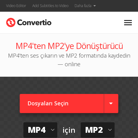
Video Editor
Add Subtitles to Video
Daha fazla
MP4'ten MP2'ye Dönüştürücü
MP4'ten ses çıkarın ve MP2 formatında kaydedin
— online
Dosyaları Seçin
MP4
MP2
için