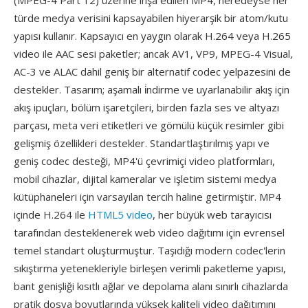
(MPEG-4 Part 12) üzerine inşa edilen MP4, neredeyse her
türde medya verisini kapsayabilen hiyerarşik bir atom/kutu
yapısı kullanır. Kapsayıcı en yaygın olarak H.264 veya H.265
video ile AAC sesi paketler; ancak AV1, VP9, MPEG-4 Visual,
AC-3 ve ALAC dahil geniş bir alternatif codec yelpazesini de
destekler. Tasarım; aşamalı i̇ndirme ve uyarlanabilir akış için
akış ipuçları, bölüm işaretçileri, birden fazla ses ve altyazı
parçası, meta veri etiketleri ve gömülü küçük resimler gibi
gelişmiş özellikleri destekler. Standartlaştırılmış yapı ve
geniş codec desteği, MP4'ü çevrimiçi video platformları,
mobil cihazlar, dijital kameralar ve işletim sistemi medya
kütüphaneleri için varsayılan tercih haline getirmiştir. MP4
içinde H.264 ile
HTML5 video
, her büyük web tarayıcısı
tarafından desteklenerek web video dağıtımı için evrensel
temel standart oluşturmuştur. Taşıdığı modern codec'lerin
sıkıştırma yetenekleriyle birleşen verimli paketleme yapısı,
bant genişliği kısıtlı ağlar ve depolama alanı sınırlı cihazlarda
pratik dosya boyutlarında yüksek kaliteli video dağıtımını