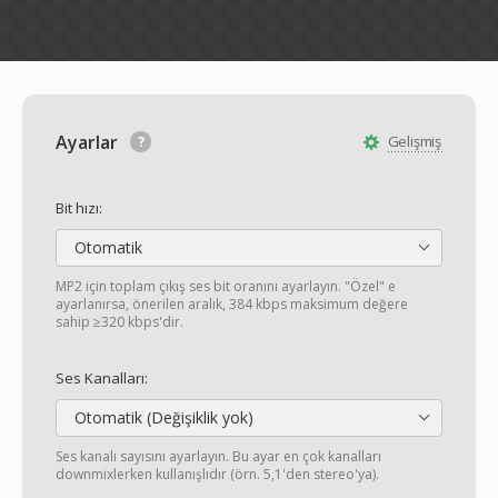
Ayarlar
Gelişmiş
Bit hızı:
Otomatik
MP2 için toplam çıkış ses bit oranını ayarlayın. "Özel" e
ayarlanırsa, önerilen aralık, 384 kbps maksimum değere
sahip ≥320 kbps'dir.
Ses Kanalları:
Otomatik (Değişiklik yok)
Ses kanalı sayısını ayarlayın. Bu ayar en çok kanalları
downmixlerken kullanışlıdır (örn. 5,1'den stereo'ya).