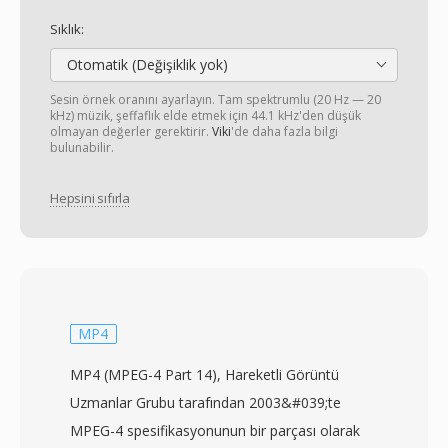
Sıklık:
Otomatik (Değişiklik yok)
Sesin örnek oranını ayarlayın. Tam spektrumlu (20 Hz — 20
kHz) müzik, şeffaflık elde etmek için 44.1 kHz'den düşük
olmayan değerler gerektirir.
Viki
'de daha fazla bilgi
bulunabilir.
Hepsini sıfırla
MP4
MP4 (MPEG-4 Part 14), Hareketli Görüntü
Uzmanlar Grubu tarafından 2003&#039;te
MPEG-4 spesifikasyonunun bir parçası olarak