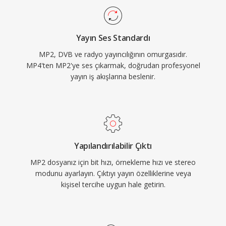
yayın sinyalleri için hayati olan iletim hataları
altında zarif bozulma, gerçek zamanlı yayın
Yayın Ses Standardı
zincirlerine uygun minimum kodlama gecikmesi
MP2, DVB ve radyo yayıncılığının omurgasıdır.
ve Avrupa ile Asya yayın çerçevelerinde köklü
MP4'ten MP2'ye ses çıkarmak, doğrudan profesyonel
düzenleyici kabul.
yayın iş akışlarına beslenir.
Yapılandırılabilir Çıktı
MP2 dosyanız için bit hızı, örnekleme hızı ve stereo
modunu ayarlayın. Çıktıyı yayın özelliklerine veya
kişisel tercihe uygun hale getirin.