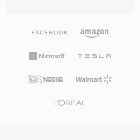
MP4&#039;ü çevrimiçi video platformları, mobil
Kapsayıcı, AAC, ALAC, MP3, doğrusal PCM,
cihazlar, dijital kameralar ve işletim sistemi
IMA ADPCM ve daha fazlası dahil olmak üzere
medya kütüphaneleri için varsayılan tercih
neredeyse her kodeki birleşik bir sarmalayıcı
haline getirmiştir. MP4 içinde H.264 ile HTML5
içinde barındırır. Yığın tabanlı mimarisi, sesi
video, her büyük web tarayıcısı tarafından
kanal düzenleri, işaretçi bölgeleri, açıklamalar
desteklenerek web video dağıtımı için evrensel
ve MIDI verileri gibi zengin üst verilerle birlikte
temel standart oluşturmuştur. Taşıdığı modern
depolar. Belirleyici avantajı son derece uzun
codec&#039;lerin sıkıştırma yetenekleriyle
kayıtları işleyebilmesidir: yayıncılar ve saha
birleşen verimli paketleme yapısı, bant genişliği
kayıtçıları boyut sınırı olmadan saatlerce
kısıtlı ağlar ve depolama alanı sınırlı cihazlarda
kesintisiz ses yakalayabilir. Esnek kodek desteği
pratik dosya boyutlarında yüksek kaliteli video
bir diğer güçlü yönüdür — içerik ister yüksek
dağıtımını mümkün kılar.
çözünürlüklü 24 bit/192 kHz kayıpsız ses ister
sıkıştırılmış konuşma olsun aynı kapsayıcı çalışır.
Apple&#039;ın Core Audio çerçevesi, macOS ve
iOS üzerinde Logic Pro ve Final Cut Pro gibi
profesyonel uygulamalarda düşük gecikmeli