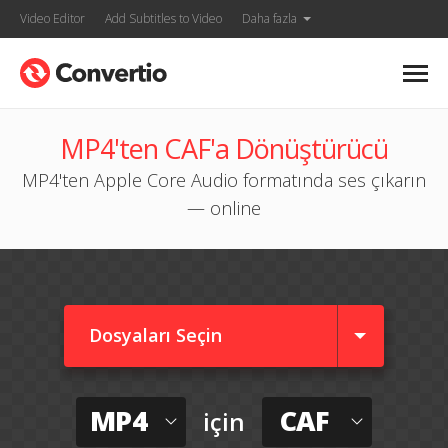
Video Editor
Add Subtitles to Video
Daha fazla
MP4'ten CAF'a Dönüştürücü
MP4'ten Apple Core Audio formatında ses çıkarın
— online
Dosyaları Seçin
MP4
CAF
için