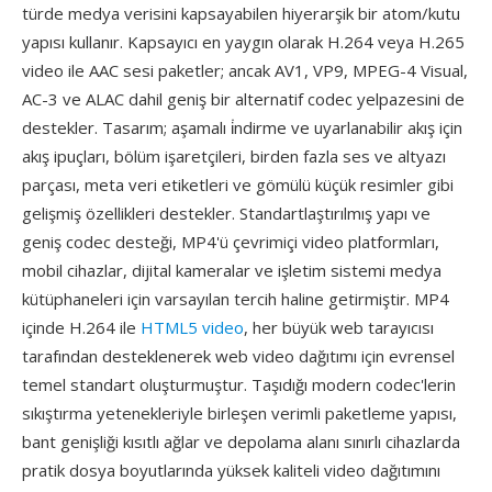
türde medya verisini kapsayabilen hiyerarşik bir atom/kutu
yapısı kullanır. Kapsayıcı en yaygın olarak H.264 veya H.265
video ile AAC sesi paketler; ancak AV1, VP9, MPEG-4 Visual,
AC-3 ve ALAC dahil geniş bir alternatif codec yelpazesini de
destekler. Tasarım; aşamalı i̇ndirme ve uyarlanabilir akış için
akış ipuçları, bölüm işaretçileri, birden fazla ses ve altyazı
parçası, meta veri etiketleri ve gömülü küçük resimler gibi
gelişmiş özellikleri destekler. Standartlaştırılmış yapı ve
geniş codec desteği, MP4'ü çevrimiçi video platformları,
mobil cihazlar, dijital kameralar ve işletim sistemi medya
kütüphaneleri için varsayılan tercih haline getirmiştir. MP4
içinde H.264 ile
HTML5 video
, her büyük web tarayıcısı
tarafından desteklenerek web video dağıtımı için evrensel
temel standart oluşturmuştur. Taşıdığı modern codec'lerin
sıkıştırma yetenekleriyle birleşen verimli paketleme yapısı,
bant genişliği kısıtlı ağlar ve depolama alanı sınırlı cihazlarda
pratik dosya boyutlarında yüksek kaliteli video dağıtımını