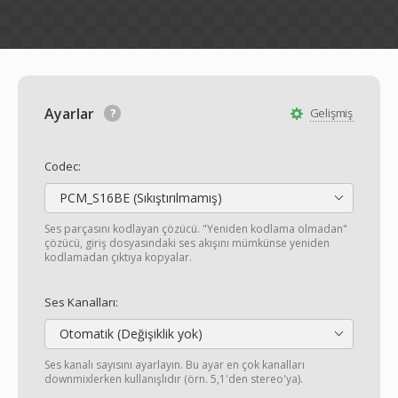
Ayarlar
Gelişmiş
Codec:
PCM_S16BE (Sıkıştırılmamış)
Ses parçasını kodlayan çözücü. "Yeniden kodlama olmadan"
çözücü, giriş dosyasındaki ses akışını mümkünse yeniden
kodlamadan çıktıya kopyalar.
Ses Kanalları:
Otomatik (Değişiklik yok)
Ses kanalı sayısını ayarlayın. Bu ayar en çok kanalları
downmixlerken kullanışlıdır (örn. 5,1'den stereo'ya).