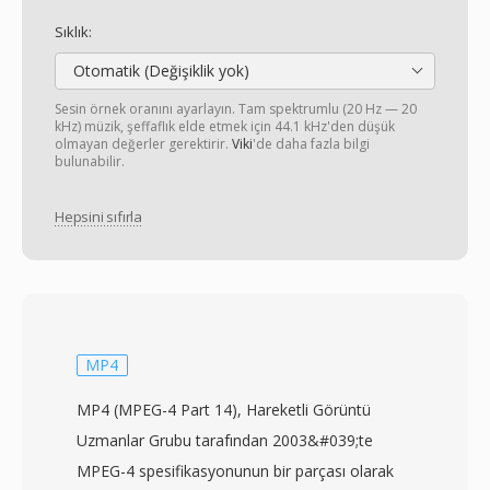
Sıklık:
Otomatik (Değişiklik yok)
Sesin örnek oranını ayarlayın. Tam spektrumlu (20 Hz — 20
kHz) müzik, şeffaflık elde etmek için 44.1 kHz'den düşük
olmayan değerler gerektirir.
Viki
'de daha fazla bilgi
bulunabilir.
Hepsini sıfırla
MP4
MP4 (MPEG-4 Part 14), Hareketli Görüntü
Uzmanlar Grubu tarafından 2003&#039;te
MPEG-4 spesifikasyonunun bir parçası olarak