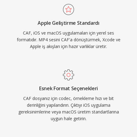
oynatmayı sağlayan yerel destek sunar. Hem
çok yönlülük hem de ölçek gerektiren Apple
Apple Geliştirme Standardı
ekosistemi iş akışları için CAF son derece
CAF, iOS ve macOS uygulamaları için yerel ses
yetenekli bir seçenektir.
formatıdır. MP4 sesini CAF'a dönüştürmek, Xcode ve
Apple iş akışları için hazır varlıklar üretir.
Esnek Format Seçenekleri
CAF dosyanız için codec, örnekleme hızı ve bit
derinliğini yapılandırın. Çıktıyı iOS uygulama
gereksinimlerine veya macOS üretim standartlarına
uygun hale getirin.