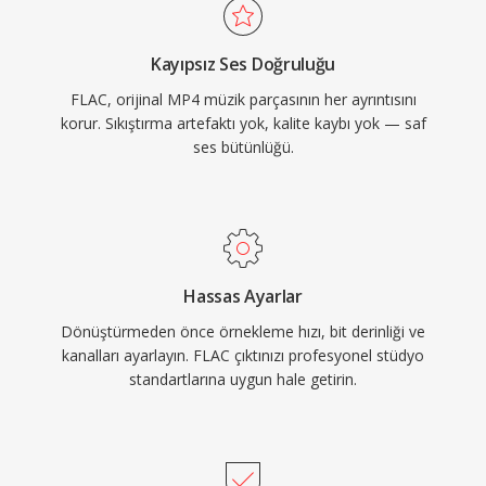
sırasında orijinal sinyalin bit düzeyinde tam
restorasyonu. İkincisi, Vorbis yorumları ve
Kayıpsız Ses Doğruluğu
albüm kapağı aracılığıyla gömülü üst veriler, ek
FLAC, orijinal MP4 müzik parçasının her ayrıntısını
dosyalara gerek kalmadan kütüphaneleri
korur. Sıkıştırma artefaktı yok, kalite kaybı yok — saf
düzenli tutar. Üçüncüsü, açık kaynak
ses bütünlüğü.
lisanslaması patent veya telif ücreti bulunmadığı
anlamına gelir ve geliştiriciler ile donanım
üreticileri için yasal sürtünmeyi ortadan kaldırır.
Hassas Ayarlar
Dönüştürmeden önce örnekleme hızı, bit derinliği ve
kanalları ayarlayın. FLAC çıktınızı profesyonel stüdyo
standartlarına uygun hale getirin.