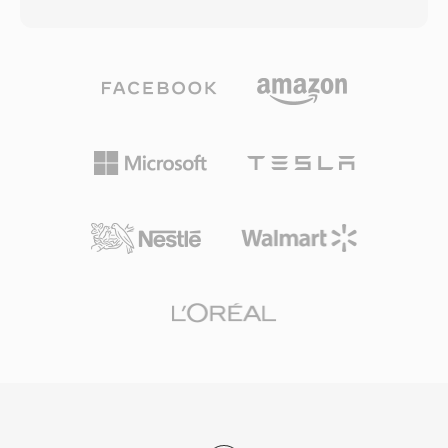
bloğunu modellemek için doğrusal tahmin
cihazlar, dijital kameralar ve işletim sistemi
uygular, ardından tahmin hatalarının istatistiksel
medya kütüphaneleri için varsayılan tercih
dağılımını kullanarak güçlü sıkıştırma sağlayan
haline getirmiştir. MP4 içinde H.264 ile HTML5
Rice bölümleme yoluyla artık veriyi kodlar —
video, her büyük web tarayıcısı tarafından
veri atmadan. 32 bite kadar bit derinlikleri ve
desteklenerek web video dağıtımı için evrensel
655 kHz&#039;e kadar örnekleme hızları
temel standart oluşturmuştur. Taşıdığı modern
desteklenerek yüksek çözünürlüklü kayıtların
codec&#039;lerin sıkıştırma yetenekleriyle
gereksinimlerini aşar. Donanım desteği
birleşen verimli paketleme yapısı, bant genişliği
kapsamlıdır: akıllı telefonlar, araç stereoları, Blu-
kısıtlı ağlar ve depolama alanı sınırlı cihazlarda
ray oynatıcılar ve neredeyse her masaüstü
pratik dosya boyutlarında yüksek kaliteli video
medya uygulaması FLAC&#039;ı yerel olarak
dağıtımını mümkün kılar.
çözer. Tidal ve Amazon Music gibi akış
hizmetleri kayıpsız katmanlarında FLAC
kullanarak kodeke olan endüstri güvenini
pekiştirmektedir. Üç belirgin avantaj
FLAC&#039;ı çekici kılar. Birincisi, kod çözme