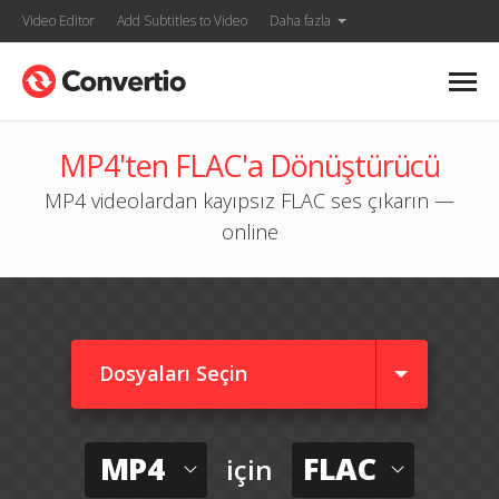
Video Editor
Add Subtitles to Video
Daha fazla
MP4'ten FLAC'a Dönüştürücü
MP4 videolardan kayıpsız FLAC ses çıkarın —
online
Dosyaları Seçin
MP4
FLAC
için