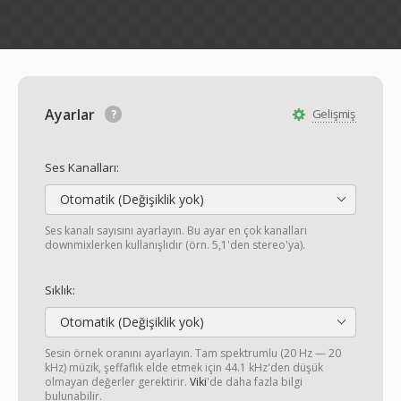
Ayarlar
Gelişmiş
Ses Kanalları:
Otomatik (Değişiklik yok)
Ses kanalı sayısını ayarlayın. Bu ayar en çok kanalları
downmixlerken kullanışlıdır (örn. 5,1'den stereo'ya).
Sıklık:
Otomatik (Değişiklik yok)
Sesin örnek oranını ayarlayın. Tam spektrumlu (20 Hz — 20
kHz) müzik, şeffaflık elde etmek için 44.1 kHz'den düşük
olmayan değerler gerektirir.
Viki
'de daha fazla bilgi
bulunabilir.