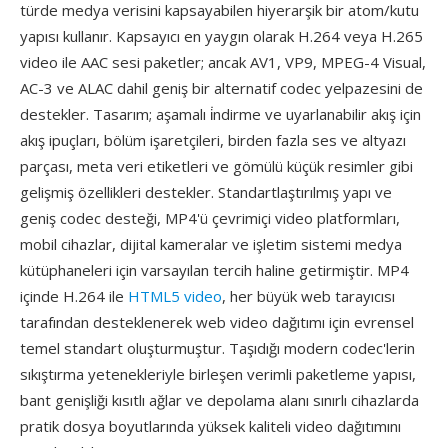
türde medya verisini kapsayabilen hiyerarşik bir atom/kutu
yapısı kullanır. Kapsayıcı en yaygın olarak H.264 veya H.265
video ile AAC sesi paketler; ancak AV1, VP9, MPEG-4 Visual,
AC-3 ve ALAC dahil geniş bir alternatif codec yelpazesini de
destekler. Tasarım; aşamalı i̇ndirme ve uyarlanabilir akış için
akış ipuçları, bölüm işaretçileri, birden fazla ses ve altyazı
parçası, meta veri etiketleri ve gömülü küçük resimler gibi
gelişmiş özellikleri destekler. Standartlaştırılmış yapı ve
geniş codec desteği, MP4'ü çevrimiçi video platformları,
mobil cihazlar, dijital kameralar ve işletim sistemi medya
kütüphaneleri için varsayılan tercih haline getirmiştir. MP4
içinde H.264 ile
HTML5 video
, her büyük web tarayıcısı
tarafından desteklenerek web video dağıtımı için evrensel
temel standart oluşturmuştur. Taşıdığı modern codec'lerin
sıkıştırma yetenekleriyle birleşen verimli paketleme yapısı,
bant genişliği kısıtlı ağlar ve depolama alanı sınırlı cihazlarda
pratik dosya boyutlarında yüksek kaliteli video dağıtımını