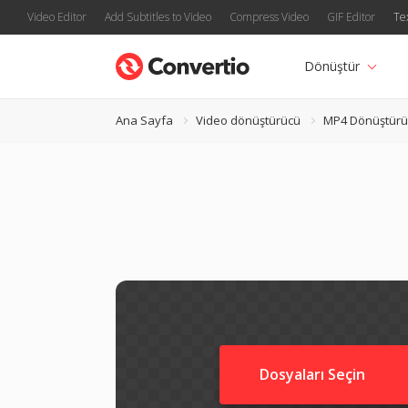
Video Editor
Add Subtitles to Video
Compress Video
GIF Editor
Te
Dönüştür
Ana Sayfa
Video dönüştürücü
MP4 Dönüştürü
Dosyaları Seçin