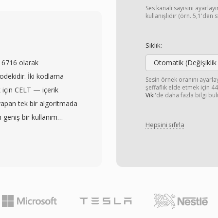
dec yelpazesini de
Ses kanalı sayısını ayarla
lanabilir akış için akış
kullanışlıdır (örn. 5,1'den 
es ve altyazı parçası, meta
 gelişmiş özellikleri
Sıklık:
ş codec desteği,
 6716 olarak
Otomatik (Değişiklik
bil cihazlar, dijital
kodekidir. İki kodlama
Sesin örnek oranını ayarl
neleri için varsayılan
şeffaflık elde etmek için 
 için CELT — içerik
Viki
'de daha fazla bilgi bul
4 ile HTML5 video, her
 yapan tek bir algoritmada
erek web video dağıtımı
n geniş bir kullanım
r. Taşıdığı modern
Hepsini sıfırla
erden üstün performans
birleşen verimli
k gecikmeli ses, 128
r ve depolama alanı sınırlı
aki her şey. 6 ile 510
 kaliteli video dağıtımını
e kadar örnekleme
erçeve boyutlarını
ında en düşük algoritmik
çekici kılan üç avantaj