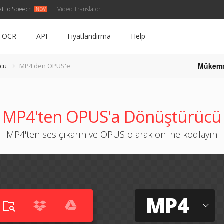
xt to Speech
Video Translator
OCR
API
Fiyatlandırma
Help
Mükem
cü
MP4'den OPUS'e
MP4'ten OPUS'a Dönüştürücü
MP4'ten ses çıkarın ve OPUS olarak online kodlayın
MP4