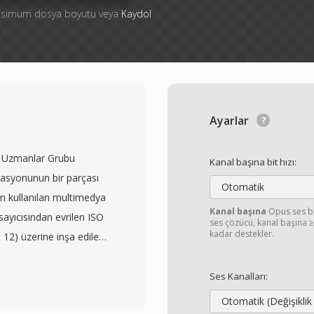
aksimum dosya boyutu veya
Kaydol
Ayarlar
ü Uzmanlar Grubu
Kanal başına bit hızı:
asyonunun bir parçası
Otomatik
ın kullanılan multimedya
Kanal başına
Opus ses bit
ayıcısından evrilen ISO
ses çözücü, kanal başına ≥
kadar destekler.
2) üzerine inşa edilen
apsayabilen hiyerarşik
 yaygın olarak H.264 veya
Ses Kanalları:
AV1, VP9, MPEG-4 Visual,
Otomatik (Değişiklik