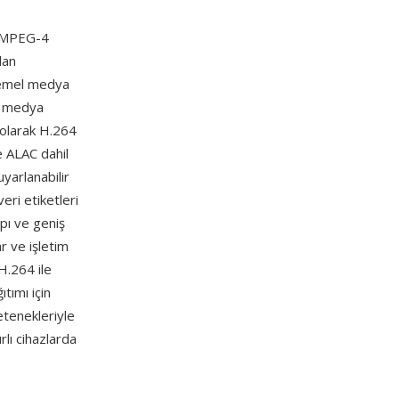
e MPEG-4
lan
 temel medya
e medya
n olarak H.264
e ALAC dahil
yarlanabilir
veri etiketleri
apı ve geniş
r ve işletim
H.264 ile
tımı için
etenekleriyle
rlı cihazlarda