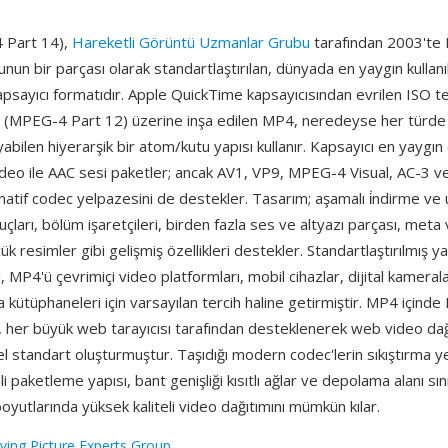
Part 14),
Hareketli Görüntü Uzmanlar Grubu
tarafından 2003't
nun bir parçası olarak standartlaştırılan, dünyada en yaygın kullanı
psayıcı formatıdır. Apple QuickTime kapsayıcısından evrilen ISO
 (MPEG-4 Part 12) üzerine inşa edilen MP4, neredeyse her türd
yabilen hiyerarşik bir atom/kutu yapısı kullanır. Kapsayıcı en yaygı
deo ile AAC sesi paketler; ancak AV1, VP9, MPEG-4 Visual, AC-3 v
rnatif codec yelpazesini de destekler. Tasarım; aşamalı i̇ndirme ve u
ipuçları, bölüm işaretçileri, birden fazla ses ve altyazı parçası, meta 
k resimler gibi gelişmiş özellikleri destekler. Standartlaştırılmış y
 MP4'ü çevrimiçi video platformları, mobil cihazlar, dijital kamerala
kütüphaneleri için varsayılan tercih haline getirmiştir. MP4 içinde 
, her büyük web tarayıcısı tarafından desteklenerek web video dağı
 standart oluşturmuştur. Taşıdığı modern codec'lerin sıkıştırma y
i paketleme yapısı, bant genişliği kısıtlı ağlar ve depolama alanı sını
oyutlarında yüksek kaliteli video dağıtımını mümkün kılar.
ing Picture Experts Group