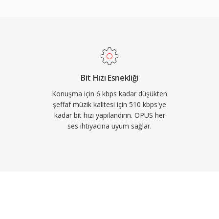
 tescilli kodekleri geride
ldırır. MP3&#039;ün
de eder ve eşdeğer hızlarda
bRTC için zorunlu kodek
arayıcı bir Opus kod
ord, Zoom ve YouTube
Bit Hızı Esnekliği
nir.
Konuşma için 6 kbps kadar düşükten
şeffaf müzik kalitesi için 510 kbps'ye
kadar bit hızı yapılandırın. OPUS her
ses ihtiyacına uyum sağlar.