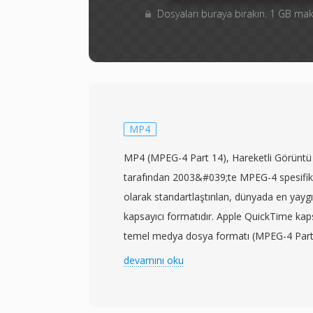
Dosyaları buraya bırakın. 1 GB m
MP4
MP4 (MPEG-4 Part 14), Hareketli Görünt
tarafından 2003&#039;te MPEG-4 spesifik
olarak standartlaştırılan, dünyada en yayg
kapsayıcı formatıdır. Apple QuickTime kaps
temel medya dosya formatı (MPEG-4 Part 1
MP4, neredeyse her türde medya verisini k
devamını oku
bir atom/kutu yapısı kullanır. Kapsayıcı en
H.265 video ile AAC sesi paketler; ancak 