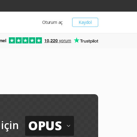
Oturum aç
Kaydol
mel
10,220
yorum
OPUS
için