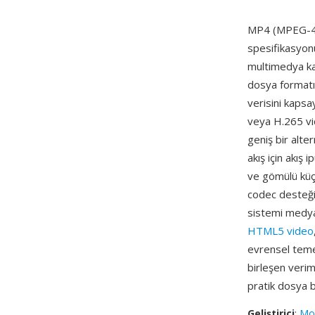
MP4 (MPEG-4 
spesifikasyonu
multimedya ka
dosya formatı
verisini kapsa
veya H.265 vi
geniş bir alte
akış için akış 
ve gömülü küçü
codec desteği,
sistemi medya 
HTML5 video
evrensel temel
birleşen veriml
pratik dosya b
Geliştirici
:
Mov