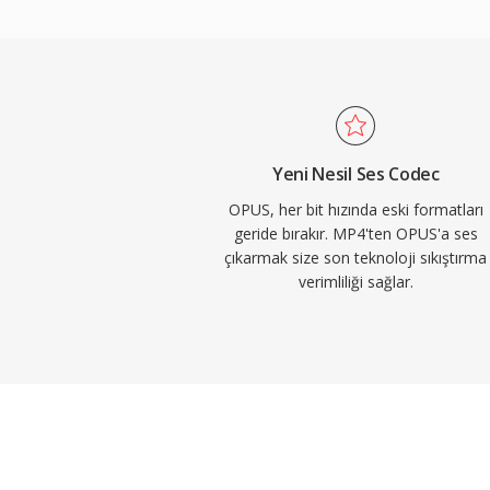
vardır. Tamamen telifsiz ve açık kaynaklıdır,
bırakan lisanslama engellerini ortadan ka
yaklaşık yarısı bit hızında şeffaf kalite el
AAC&#039;yı geçer. Düşük gecikmesi, We
olmasını sağlar ve bu sayede her modern t
çözücüyle birlikte gelir. WhatsApp, Disc
Yeni Nesil Ses Codec
gerçek zamanlı ses için Opus&#039;a güve
OPUS, her bit hızında eski formatları
geride bırakır. MP4'ten OPUS'a ses
çıkarmak size son teknoloji sıkıştırma
verimliliği sağlar.