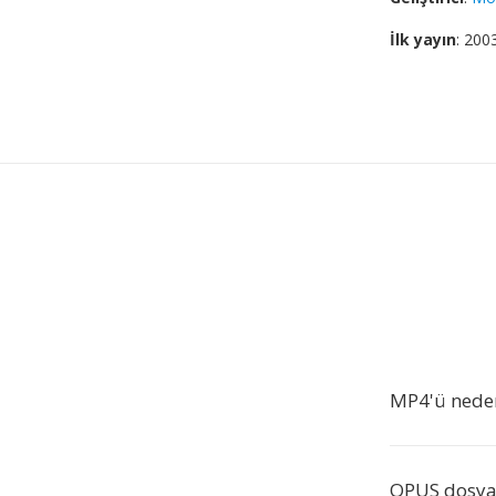
İlk yayın
: 200
MP4'ü nede
OPUS dosyal