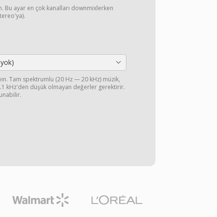
yın. Bu ayar en çok kanalları downmixlerken
stereo'ya).
 yok)
ayın. Tam spektrumlu (20 Hz — 20 kHz) müzik,
44.1 kHz'den düşük olmayan değerler gerektirir.
unabilir.