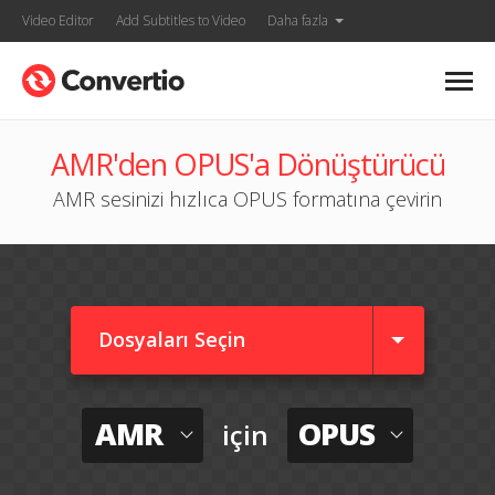
Video Editor
Add Subtitles to Video
Daha fazla
AMR'den OPUS'a Dönüştürücü
AMR sesinizi hızlıca OPUS formatına çevirin
Dosyaları Seçin
AMR
OPUS
için