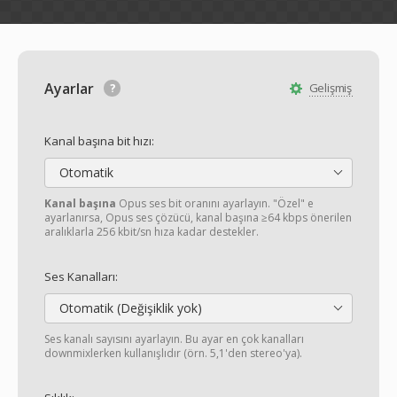
Ayarlar
Gelişmiş
Kanal başına bit hızı:
Otomatik
Kanal başına
Opus ses bit oranını ayarlayın. "Özel" e
ayarlanırsa, Opus ses çözücü, kanal başına ≥64 kbps önerilen
aralıklarla 256 kbit/sn hıza kadar destekler.
Ses Kanalları:
Otomatik (Değişiklik yok)
Ses kanalı sayısını ayarlayın. Bu ayar en çok kanalları
downmixlerken kullanışlıdır (örn. 5,1'den stereo'ya).