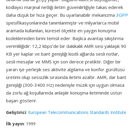
kodlayıcı marjinal netliği iletim güvenilirliğiyle takas ederek
daha düşük bir hıza geçer. Bu uyarlanabilir mekanizma
3GPP
spesifikasyonlarında tanımlanmıştır ve milyarlarca mobil
aramada kullanılan, küresel ölçekte en yaygın konuşma
kodeklerinden birini temsil eder. Başlıca avantajı sıkıştırma
verimliliğidir: 12,2 kbps'de bir dakikalık AMR sesi yaklaşık 90
KB yer kaplar ve bant genişliği kısıtlı ağlarda sesli notlar,
sesli mesajlar ve MMS için son derece pratiktir. Diğer bir
yararı işe yerleşik ses aktivite algılama ve konfor gürültüsü
üretimi olup sessizlik sırasında iletimi azaltır. AMR, dar bant
genişliği (300-3400 Hz) nedeniyle müzik için uygun olmasa
da zorlu ağ koşullarında anlaşılır konuşma iletiminde üstün
başarı gösterir.
Geliştirici
:
European Telecommunications Standards Institute
İlk yayın
: 1999