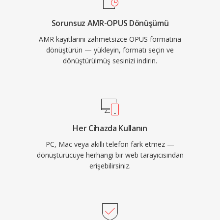
Opus kod çözücüyle birlikte gelir. WhatsApp,
Sorunsuz AMR-OPUS Dönüşümü
Discord, Zoom ve YouTube gerçek zamanlı ses
AMR kayıtlarını zahmetsizce OPUS formatına
için Opus&#039;a güvenir.
dönüştürün — yükleyin, formatı seçin ve
dönüştürülmüş sesinizi indirin.
Her Cihazda Kullanın
PC, Mac veya akıllı telefon fark etmez —
dönüştürücüye herhangi bir web tarayıcısından
erişebilirsiniz.