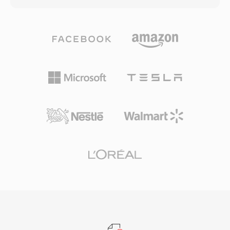
yararı işe yerleşik ses aktivite algılama ve
performans göstermesini sağlar: 6
konfor gürültüsü üretimi olup sessizlik sırasında
kbps&#039;de düşük gecikmeli ses, 128
iletimi azaltır. AMR, dar bant genişliği (300-3400
kbps&#039;de yüksek kaliteli müzik ve aradaki
Hz) nedeniyle müzik için uygun olmasa da zorlu
her şey. 6 ile 510 kbps arasında bit hızlarını, 48
ağ koşullarında anlaşılır konuşma iletiminde
kHz&#039;e kadar örnekleme hızlarını ve 2,5
üstün başarı gösterir.
ms&#039;ye kadar küçük çerçeve boyutlarını
destekleyerek ana akım ses kodekleri arasında
en düşük algoritmik gecikmeye sahiptir.
Opus&#039;ü özellikle çekici kılan üç avantaj
vardır. Tamamen telifsiz ve açık kaynaklıdır,
tescilli kodekleri geride bırakan lisanslama
engellerini ortadan kaldırır. MP3&#039;ün
yaklaşık yarısı bit hızında şeffaf kalite elde eder
ve eşdeğer hızlarda AAC&#039;yı geçer. Düşük
gecikmesi, WebRTC için zorunlu kodek olmasını
sağlar ve bu sayede her modern tarayıcı bir