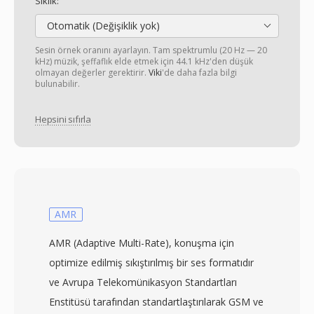
Sıklık:
Otomatik (Değişiklik yok)
Sesin örnek oranını ayarlayın. Tam spektrumlu (20 Hz — 20
kHz) müzik, şeffaflık elde etmek için 44.1 kHz'den düşük
olmayan değerler gerektirir.
Viki
'de daha fazla bilgi
bulunabilir.
Hepsini sıfırla
AMR
AMR (Adaptive Multi-Rate), konuşma için
optimize edilmiş sıkıştırılmış bir ses formatıdır
ve Avrupa Telekomünikasyon Standartları
Enstitüsü tarafından standartlaştırılarak GSM ve