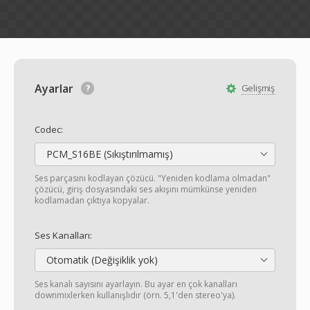
Ayarlar
Gelişmiş
Codec:
PCM_S16BE (Sıkıştırılmamış)
Ses parçasını kodlayan çözücü. "Yeniden kodlama olmadan"
çözücü, giriş dosyasındaki ses akışını mümkünse yeniden
kodlamadan çıktıya kopyalar.
Ses Kanalları:
Otomatik (Değişiklik yok)
Ses kanalı sayısını ayarlayın. Bu ayar en çok kanalları
downmixlerken kullanışlıdır (örn. 5,1'den stereo'ya).