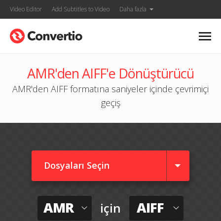
Video Editor
Add Subtitles to Video
Daha fazla
AMR'den AIFF'e Dönüştürücü
AMR'den AIFF formatına saniyeler içinde çevrimiçi
geçiş
Dosyaları Seçin
AMR
AIFF
için