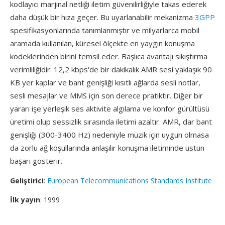
kodlayıcı marjinal netliği iletim güvenilirliğiyle takas ederek
daha düşük bir hıza geçer. Bu uyarlanabilir mekanizma
3GPP
spesifikasyonlarında tanımlanmıştır ve milyarlarca mobil
aramada kullanılan, küresel ölçekte en yaygın konuşma
kodeklerinden birini temsil eder. Başlıca avantajı sıkıştırma
verimliliğidir: 12,2 kbps'de bir dakikalık AMR sesi yaklaşık 90
KB yer kaplar ve bant genişliği kısıtlı ağlarda sesli notlar,
sesli mesajlar ve MMS için son derece pratiktir. Diğer bir
yararı işe yerleşik ses aktivite algılama ve konfor gürültüsü
üretimi olup sessizlik sırasında iletimi azaltır. AMR, dar bant
genişliği (300-3400 Hz) nedeniyle müzik için uygun olmasa
da zorlu ağ koşullarında anlaşılır konuşma iletiminde üstün
başarı gösterir.
Geliştirici
:
European Telecommunications Standards Institute
İlk yayın
: 1999