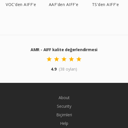
VOC'den AIFF'e
AAF'den AIFF'e
TS'den AIFF'e
AMR - AIFF kalite değerlendirmesi
4.9
(38 oyları)
About
Security
Biçimleri
Help