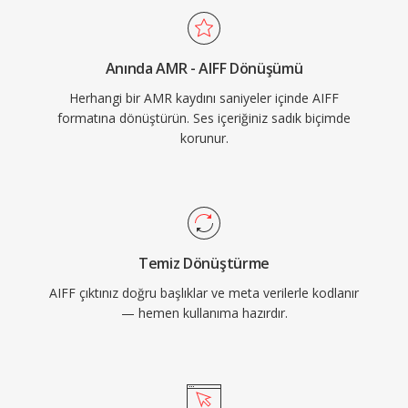
bite kadar çoklu örnekleme hızlarını ve bit
derinliklerini destekler. Depolama verimliliğinden
Anında AMR - AIFF Dönüşümü
çok kayıpsız bütünlüğe öncelik veren herkes için
Herhangi bir AMR kaydını saniyeler içinde AIFF
AIFF, kayıt endüstrisi genelinde güvenilir bir
formatına dönüştürün. Ses içeriğiniz sadık biçimde
seçenek olmaya devam etmektedir.
korunur.
Temiz Dönüştürme
AIFF çıktınız doğru başlıklar ve meta verilerle kodlanır
— hemen kullanıma hazırdır.