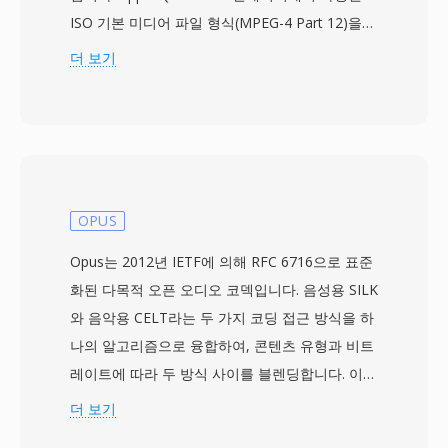
ISO 기본 미디어 파일 형식(MPEG-4 Part 12)을
기반으로 구축되었으며, 사실상 모든 유형의 미디
더 보기
어 데이터를 캡슐화할 수 있는 계층적 atom/box
구조를 사용합니다. 이 컨테이너는 가장 일반적으
로 H.264 또는 H.265 비디오와 AAC 오디오를 패
키징하지만, AV1, VP9, MPEG-4 Visual, AC-3,
ALAC를 포함한 다양한 대체 코덱도 지원합니다.
프로그레시브 다운로드와 어댑티브 스트리밍을
OPUS
위한 스트리밍 힌트, 챕터 마커, 다중 오디오 및 자
Opus는 2012년 IETF에 의해 RFC 6716으로 표준
막 트랙, 메타데이터 태그, 임베디드 썸네일 이미
화된 다목적 오픈 오디오 코덱입니다. 음성용 SILK
지 등 고급 기능을 지원합니다. 표준화된 구조와
와 음악용 CELT라는 두 가지 코딩 접근 방식을 하
광범위한 코덱 지원 덕분에 MP4는 온라인 비디오
나의 알고리즘으로 융합하여, 콘텐츠 유형과 비트
플랫폼, 모바일 기기, 디지털 카메라, 운영체제 미
레이트에 따라 두 방식 사이를 블렌딩합니다. 이
디어 라이브러리의 기본 선택이 되었습니다. MP4
하이브리드 설계로 Opus는 광범위한 용도에서 사
더 보기
내 H.264를 사용하는 HTML5 비디오는 모든 주요
실상 모든 다른 코덱을 능가합니다: 6 kbps의 저지
웹 브라우저에서 지원되어, 이 조합이 웹 비디오