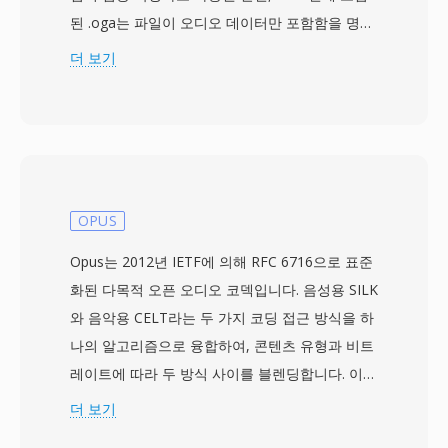
된 .oga는 파일이 오디오 데이터만 포함함을 명시
적으로 알립니다. 내부적으로 OGA 파일은 Vorbis,
더 보기
FLAC, Speex, Opus 등으로 인코딩된 오디오를 담
을 수 있습니다 — 컨테이너는 코덱에 구애받지
않으며, 체인 논리 비트스트림과 그래뉼 기반 탐색
을 지원하는 전송 래퍼 역할을 합니다. OGA의 이
점 중 하나는 상호운용성입니다: .oga 확장자를 만
난 애플리케이션은 비디오 트랙을 탐색하지 않고
OPUS
오디오 전용 재생을 최적화하여 더 빠른 로드 시간
Opus는 2012년 IETF에 의해 RFC 6716으로 표준
과 더 낮은 메모리 사용을 달성합니다. Ogg 컨테
화된 다목적 오픈 오디오 코덱입니다. 음성용 SILK
이너와 관련 코덱이 전적으로 오픈소스이고 무로
와 음악용 CELT라는 두 가지 코딩 접근 방식을 하
열티이므로, OGA는 독점 포맷에 영향을 미치는
나의 알고리즘으로 융합하여, 콘텐츠 유형과 비트
특허 라이선스 복잡성을 피할 수 있습니다. 이 포
레이트에 따라 두 방식 사이를 블렌딩합니다. 이
맷은 아티스트, 앨범, 트랙 정보를 표준화된 방식
하이브리드 설계로 Opus는 광범위한 용도에서 사
더 보기
으로 태깅하기 위한 Vorbis 코멘트 메타데이터를
실상 모든 다른 코덱을 능가합니다: 6 kbps의 저지
지원합니다. OGA는 Firefox, Chromium 기반 브